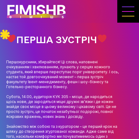
ГОЛОВНА
КАФЕДРА ІВЕНТ-МЕНЕДЖМЕНТУ ТА
ІНДУСТРІЇ ДОЗВІЛЛЯ
ПЕРША ЗУСТРІЧ
МЕТА, ЗАВДАННЯ ТА ІСТОРІЯ КАФЕДРИ
ВИКЛАДАЦЬКИЙ СКЛАД
Першокурсники, збирайтеся! Ці слова, наповнені
очікуванням і хвилюванням, лунають у серцях кожного
ОСВІТНЯ ДІЯЛЬНІСТЬ
студента, який вперше переступає поріг університету. І ось,
настає той довгоочікуваний момент – перша зустріч
ОСВІТНІ ПРОГРАМИ
факультету Івент-менеджменту, фешн і шоу-бізнесу та
Готельно-ресторанного бізнесу.
ПРАКТИКА
Субота, 14:00, аудиторія КУК 305 – місце, де народиться
щось нове, де зародяться міцні дружні зв’язки і де кожен
СИЛАБУСИ
знайде своє місце в цьому великому і цікавому світі. Це не
просто зустріч, це початок незабутньої подорожі, повної
яскравих вражень, нових знань і досвіду.
НАУКА
Знайомство між собою та з куратором – це перший крок на
НАПРЯМИ ДОСЛІДЖЕНЬ
шляху до створення згуртованої команди. Адже саме від
того, наскільки комфортно ми почуватимемось один з