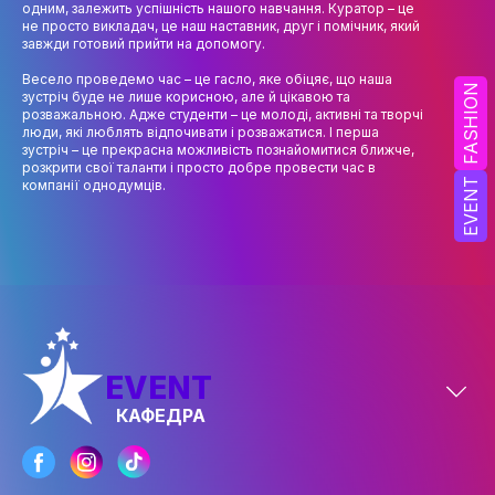
одним, залежить успішність нашого навчання. Куратор – це
НАУК.РОБОТА СТУДЕНТІВ
не просто викладач, це наш наставник, друг і помічник, який
завжди готовий прийти на допомогу.
ВИДАВНИЧА ДІЯЛЬНІСТЬ
Весело проведемо час – це гасло, яке обіцяє, що наша
FASHION
КОНФЕРЕНЦІЇ, СЕМІНАРИ
зустріч буде не лише корисною, але й цікавою та
розважальною. Адже студенти – це молоді, активні та творчі
люди, які люблять відпочивати і розважатися. І перша
ПІДВИЩЕННЯ КВАЛІФІКАЦІЇ
зустріч – це прекрасна можливість познайомитися ближче,
розкрити свої таланти і просто добре провести час в
ЯКІСТЬ ОСВІТИ
EVENT
компанії однодумців.
АКАДЕМІЧНА ДОБРОЧЕСНІСТЬ
АКАДЕМІЧНА МОБІЛЬНІСТЬ
СПІВПРАЦЯ
КАФЕДРА ФЕШН ТА ШОУ-БІЗНЕСУ
EVENT
МЕТА, ЗАВДАННЯ ТА ІСТОРІЯ КАФЕДРИ
КАФЕДРА
ВИКЛАДАЦЬКИЙ СКЛАД
ОСВІТНЯ ДІЯЛЬНІСТЬ