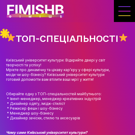
ГОЛОВНА
КАФЕДРА ІВЕНТ-МЕНЕДЖМЕНТУ ТА
ІНДУСТРІЇ ДОЗВІЛЛЯ
ТОП-СПЕЦІАЛЬНОСТІ
МЕТА, ЗАВДАННЯ ТА ІСТОРІЯ КАФЕДРИ
ВИКЛАДАЦЬКИЙ СКЛАД
Київський університет культури: Відкрийте двері у світ
творчості та успіху!
ОСВІТНЯ ДІЯЛЬНІСТЬ
Мрієте про динамічну та цікаву кар’єру у сфері культури,
моди чи шоу-бізнесу? Київський університет культури
ОСВІТНІ ПРОГРАМИ
готовий допомогти вам втілити ваші мрії у життя!
ПРАКТИКА
Обирайте одну з ТОП-спеціальностей майбутнього:
* Івент-менеджер, менеджер креативних індустрій
СИЛАБУСИ
* Дизайнер одягу, імідж-стиліст
* Режисер фешн і шоу-бізнесу
* Менеджер шоу-бізнесу
НАУКА
* Дизайнер зачіски, стилю та аксесуарів
НАПРЯМИ ДОСЛІДЖЕНЬ
Чому саме Київський університет культури?