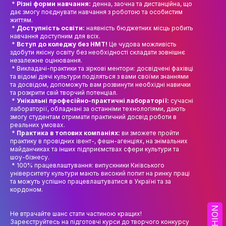
*
Різні форми навчання:
денна, заочна та дистанційна, що
НАУК.РОБОТА СТУДЕНТІВ
дає змогу поєднувати навчання з роботою та особистим
життям.
ВИДАВНИЧА ДІЯЛЬНІСТЬ
*
Доступність освіти:
наявність бюджетних місць робить
навчання доступним для всіх.
КОНФЕРЕНЦІЇ, СЕМІНАРИ
*
Вступ до коледжу без НМТ!
Це чудова можливість
здобути якісну освіту без необхідності складати зовнішнє
незалежне оцінювання.
ПІДВИЩЕННЯ КВАЛІФІКАЦІЇ
* Викладачі-практики та зіркові ментори: досвідчені фахівці
та відомі діячі культури поділяться з вами своїми знаннями
ЯКІСТЬ ОСВІТИ
та досвідом, допоможуть вам розвинути необхідні навички
та розкрити свій творчий потенціал.
*
Унікальні професійно-практичні лабораторії:
сучасні
АКАДЕМІЧНА ДОБРОЧЕСНІСТЬ
лабораторії, обладнані за останніми технологіями, дають
змогу студентам отримати практичний досвід роботи в
АКАДЕМІЧНА МОБІЛЬНІСТЬ
реальних умовах.
*
Практика в топових компаніях:
ви зможете пройти
практику в провідних івент-, фешн-агенціях, на знімальних
СПІВПРАЦЯ
майданчиках та інших підприємствах сфери культури та
шоу-бізнесу.
КАФЕДРА ФЕШН ТА ШОУ-БІЗНЕСУ
* 100% працевлаштування: випускники Київського
університету культури мають високий попит на ринку праці
та можуть успішно працевлаштуватися в Україні та за
МЕТА, ЗАВДАННЯ ТА ІСТОРІЯ КАФЕДРИ
кордоном.
ВИКЛАДАЦЬКИЙ СКЛАД
FASHION
Не втрачайте шанс стати частиною кращих!
Зареєструйтесь на підготовчі курси до творчого конкурсу
ОСВІТНЯ ДІЯЛЬНІСТЬ