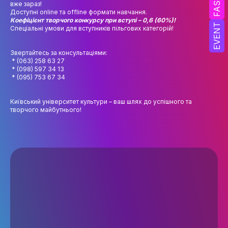
вже зараз!
Доступні online та offline формати навчання.
ОСВІТНІ ПРОГРАМИ
Коефіцієнт творчого конкурсу при вступі – 0,6 (60%)!
EVENT
Спеціальні умови для вступників пільгових категорій!
ПРАКТИКА
Звертайтесь за консультаціями:
НАУКА
* (063) 258 63 27
* (098) 597 34 13
* (095) 753 67 34
НАУК.РОБОТА СТУДЕНТІВ
ВИДАВНИЧА ДІЯЛЬНІСТЬ
Київський університет культури – ваш шлях до успішного та
творчого майбутнього!
КОНФЕРЕНЦІЇ, СЕМІНАРИ
ПІДВИЩЕННЯ КВАЛІФІКАЦІЇ
ЯКІСТЬ ОСВІТИ
АКАДЕМІЧНА ДОБРОЧЕСНІСТЬ
ЗДОБУВАЧІВ
СПІВПРАЦЯ