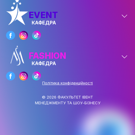
ДОСЯГНЕННЯ ТА МИСТЕЦЬКА
ДІЯЛЬНІСТЬ
EVENT
КАФЕДРА
АБІТУРІЄНТУ
РЕЄСТРАЦІЯ АБІТУРІЄНТА
КУРСИ
FASHION
МОТИВАЦІЙНИЙ ЛИСТ
КАФЕДРА
ПРАВИЛА ПРИЙОМУ
ПЕРЕЛІК ДОКУМЕНТІВ
Політика конфіденційності
НОВИНИ ЗІРКОВОГО ФАКУЛЬТЕТУ
© 2026 ФАКУЛЬТЕТ ІВЕНТ
МЕНЕДЖМЕНТУ ТА ШОУ-БІЗНЕСУ
ПРАВИЛА ПРИЙОМУ