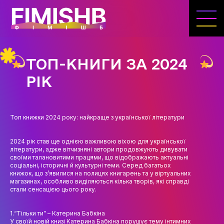
ГОЛОВНА
КАФЕДРА ІВЕНТ-МЕНЕДЖМЕНТУ ТА
ІНДУСТРІЇ ДОЗВІЛЛЯ
ТОП-КНИГИ ЗА 2024
МЕТА, ЗАВДАННЯ ТА ІСТОРІЯ КАФЕДРИ
РІК
ВИКЛАДАЦЬКИЙ СКЛАД
ОСВІТНЯ ДІЯЛЬНІСТЬ
Топ книжки 2024 року: найкраще з української літератури
ОСВІТНІ ПРОГРАМИ
2024 рік став ще однією важливою віхою для української
літератури, адже вітчизняні автори продовжують дивувати
ПРАКТИКА
своїми талановитими працями, що відображають актуальні
соціальні, історичні й культурні теми. Серед багатьох
СИЛАБУСИ
книжок, що з’явилися на полицях книгарень та у віртуальних
магазинах, особливо виділяються кілька творів, які справді
стали сенсацією цього року.
НАУКА
НАПРЯМИ ДОСЛІДЖЕНЬ
1.“Тільки ти” – Катерина Бабкіна
У своїй новій книзі Катерина Бабкіна порушує тему інтимних