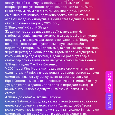
НАУК.РОБОТА СТУДЕНТІВ
стосунків та їх впливу на особистість. “Тільки ти” — це
історія про пошук любові, здатність прощати та приймати
іншого таким, яким він є. Стиль Бабкіної відомий своєю
ВИДАВНИЧА ДІЯЛЬНІСТЬ
емоційною глибиною і здатністю розкривати найтонші
аспекти людських почуттів. Ця книга стала одним із найбільш
КОНФЕРЕНЦІЇ, СЕМІНАРИ
обговорюваних творів у 2024 році.
2.“Відлуння” – Сергій Жадан
ПІДВИЩЕННЯ КВАЛІФІКАЦІЇ
Жадан не перестає дивувати своїх шанувальників
глибокими соціальними темами, і в цьому році він випустив
нову книгу, яка отримала широку популярність. “Відлуння” —
ЯКІСТЬ ОСВІТИ
це історія про сучасне українське суспільство, його
боротьбу з історичними травмами, та виклики, що виникають
через перехід до нових реалій. Відомий своїм відвертим і
АКАДЕМІЧНА ДОБРОЧЕСНІСТЬ
критичним підходом до тем, Жадан ще раз підтвердив
статус одного з найвпливовіших українських письменників.
АКАДЕМІЧНА МОБІЛЬНІСТЬ
3.“Куди ти йдеш?” – Ліна Костенко
У 2024 році Ліна Костенко подарувала своїм читачам ще
один потужний твір, у якому вона знову звертається до теми
СПІВПРАЦЯ
FASHION
самопізнання, пошуку сенсу життя та свого місця у світі.
Вірші Костенко мають властивість залишати глибокий слід у
КАФЕДРА ФЕШН ТА ШОУ-БІЗНЕСУ
душі, адже вона здатна через поезію передати складні й
важливі істини про людину та її зв’язок із навколишнім
світом.
МЕТА, ЗАВДАННЯ ТА ІСТОРІЯ КАФЕДРИ
EVENT
4.“Шлях до себе” – Оксана Забужко
Оксана Забужко продовжує шукати нові форми вираження
ВИКЛАДАЦЬКИЙ СКЛАД
через свої романи та есеї. У книзі “Шлях до себе” вона
розмірковує про історичні, культурні та психологічні аспекти
ОСВІТНЯ ДІЯЛЬНІСТЬ
самовизначення особистості в умовах національних