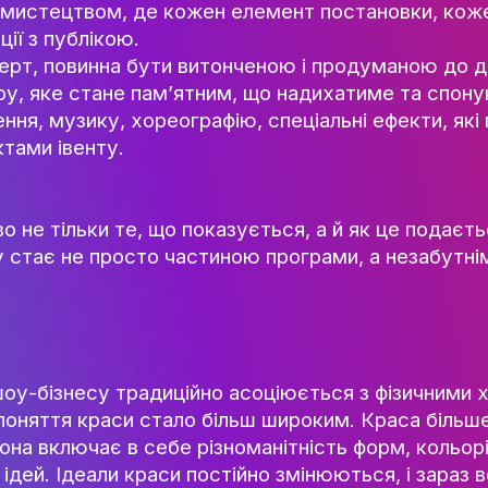
ОСВІТНІ ПРОГРАМИ
ПРАКТИКА
ектність
НАУКА
сто видовище, а емоційний досвід для гляд
чості, але й передати певну концепцію, ід
НАУК.РОБОТА СТУДЕН
зуальним мистецтвом, де кожен елемент п
ВИДАВНИЧА ДІЯЛЬНІ
омунікації з публікою.
КОНФЕРЕНЦІЇ, СЕМІНА
, чи концерт, повинна бути витонченою і 
ПІДВИЩЕННЯ КВАЛІФІК
 таке шоу, яке стане пам’ятним, що нади
ЯКІСТЬ ОСВІТИ
світлення, музику, хореографію, спеціаль
и аспектами івенту.
АКАДЕМІЧНА ДОБРОЧ
ЗДОБУВАЧІВ
СПІВПРАЦЯ
важливо не тільки те, що показується, а 
ДОСЯГНЕННЯ ТА МИСТЕЦ
ент шоу стає не просто частиною програм