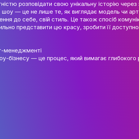
ДІЯЛЬНІСТЬ
АБІТУРІЄНТУ
РЕЄСТРАЦІЯ АБІТУРІЄНТА
кт
КУРСИ
трії та шоу-бізнесу традиційно асоціюєть
МОТИВАЦІЙНИЙ ЛИСТ
му світі поняття краси стало більш широ
ПРАВИЛА ПРИЙОМУ
ості. Вона включає в себе різноманітніст
ПЕРЕЛІК ДОКУМЕНТІВ
о нових ідей. Ідеали краси постійно зміню
 і здатністю розповідати свою унікальну 
НОВИНИ ЗІРКОВОГО ФАКУЛЬТ
іумі чи в шоу — це не лише те, як виглядає
ПРАВИЛА ПРИЙОМУ
оє ставлення до себе, свій стиль. Це також 
б правильно представити цю красу, зробит
си в івент-менеджменті