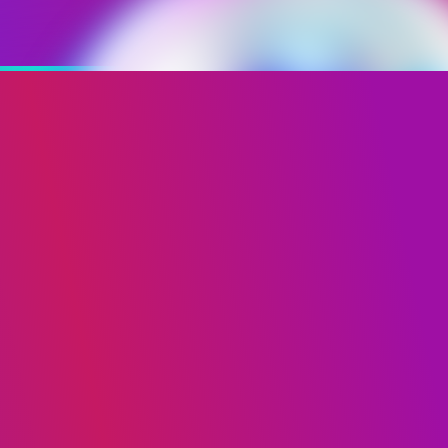
+38 067 502 06 40
+38 093 617 91 41
fim.ukraine@gmail.com
Київ, вул. Є. Коновальця,
ауд. 415 ПН-ПТ 09:00-18
ТА ШОУ-БІЗНЕСУ