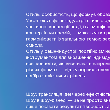
відображає не тільки фізичні 
побудові успішних івентів, фе
естетичні стандарти.
Стиль: особистість, що форму
У контексті фешн-індустрії ст
частиною концепції події, її 
концертів чи премій, — мають 
гармоніювати із загальною те
смисли.
Стиль у фешн-індустрії пості
інструментом для вираження ін
нові концепти, які визначают
різних формах — від кутюрних 
підбір стилістичних рішень.