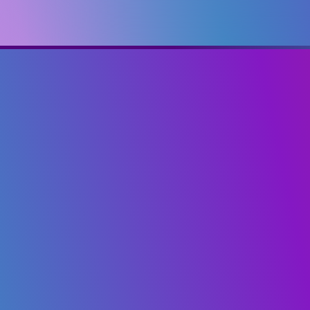
+38 063 141 40 48
eventmanagementknukim@
Київ, вул. Є. Коновальця, 3
ауд. 415 ПН-ПТ 09:00-18:0
Політика конфіденційності