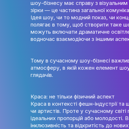
Шоу: трансляція ідеї через еф
Шоу в шоу-бізнесі — це не про
лише показати результат твор
шоу-бізнесу має справу з ві
зірки — це частина загальної к
Ідея шоу, чи то модний показ
полягає в тому, щоб створити
можуть включати драматичне о
водночас взаємодіючи з іншим
Тому в сучасному шоу-бізнесі 
атмосферу, в якій кожен елем