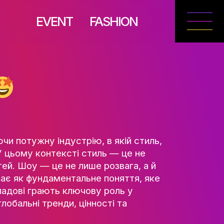
EVENT
FASH
ТУ ТА
РІЯ
ФЕРІ
у
ються, формуючи потужну індустрію, в як
нструментами. У цьому контексті стиль — 
ьтурних цінностей. Шоу — це не лише розва
 Краса ж виступає як фундаментальне поня
НЬ