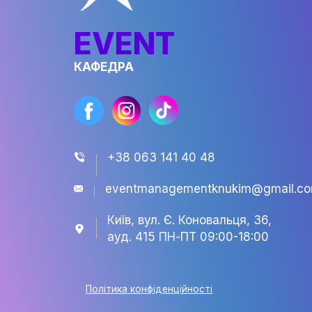
Івент-менеджмент у сфері феш
елементи.
EVENT
КАФЕДРА