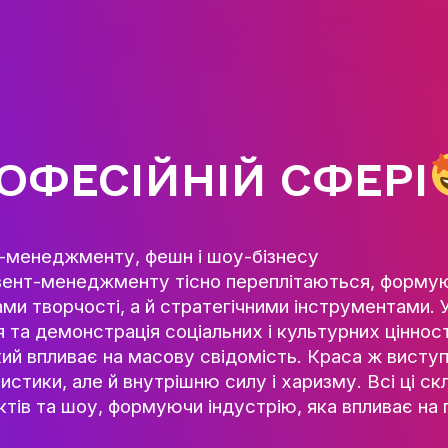
ГОЛОВНА
КАФЕДРА ІВЕНТ-МЕНЕДЖМЕН
ІНДУСТРІЇ ДОЗВІЛЛЯ
МЕТА, ЗАВДАННЯ ТА ІСТО
КАФЕДРИ
 ПРОФЕСІЙНІЙ С
ВИКЛАДАЦЬКИЙ СКЛАД
ОСВІТНЯ ДІЯЛЬНІСТЬ
ОСВІТНІ ПРОГРАМИ
сті івент-менеджменту, фешн і шоу-бізнес
ПРАКТИКА
оди та івент-менеджменту тісно перепліта
СИЛАБУСИ
аспектами творчості, а й стратегічними і
НАУКА
раження та демонстрація соціальних і кул
оцес, який впливає на масову свідомість.
НАПРЯМИ ДОСЛІДЖЕ