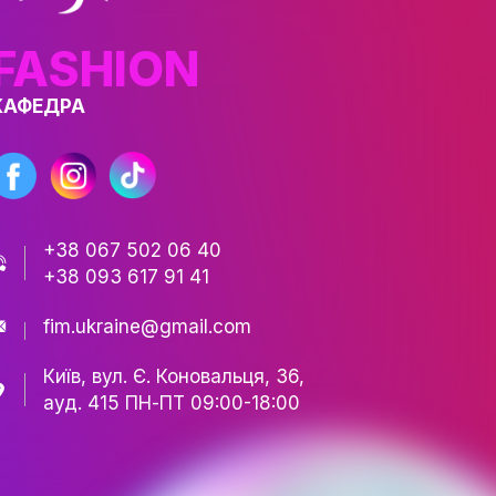
ає глибокого розуміння та вміння поєднув
FASHION
КАФЕДРА