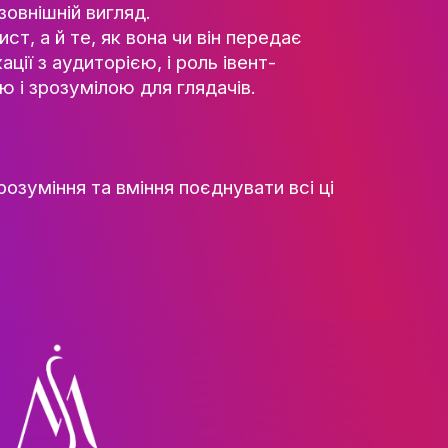
ся з фізичними характеристиками моделей,
ким. Краса більше не обмежується стандар
ь форм, кольорів, стилів, що відображає к
ються, і зараз вони пов’язані з особистісн
історію через зовнішній вигляд.
ЕТУ
 модель чи артист, а й те, як вона чи він 
спосіб комунікації з аудиторією, і роль ів
и її доступною і зрозумілою для глядачі