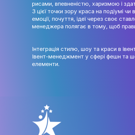
глядачів.
Краса: не тільки фізичний аспе
Краса в контексті фешн-індус
чи артистів. Проте у сучасно
ідеальних пропорцій або молод
інклюзивність та відкритість д
рисами, впевненістю, харизмою
З цієї точки зору краса на под
емоції, почуття, ідеї через св
менеджера полягає в тому, що
Інтеграція стилю, шоу та кра