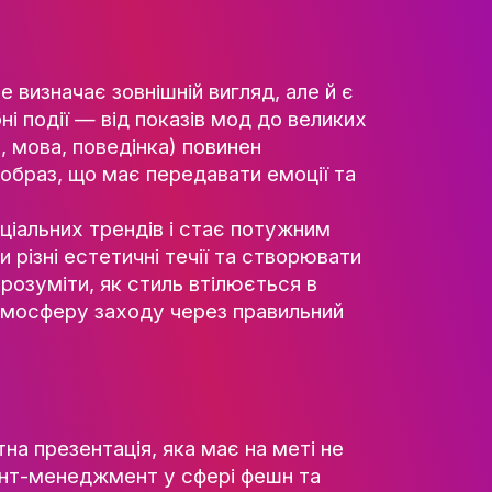
ризму. Всі ці складові грають ключову рол
ТІВ
ка впливає на глобальні тренди, цінності т
СТЬ
РИ
АЦІЇ
дже він не лише визначає зовнішній вигляд
ЕСНІСТЬ
ізуючи масштабні події — від показів мод 
НІСТЬ
у (одяг, декор, мова, поведінка) повинен
створює певний образ, що має передавати 
ЕСУ
 актуальних соціальних трендів і стає по
РІЯ
ний об’єднувати різні естетичні течії та с
джера важливо розуміти, як стиль втілюєт
но впливати на атмосферу заходу через пр