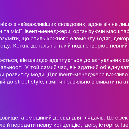
характеристики, але й внутрішню силу і ха
НАУК.РОБОТА СТУДЕН
шн-проектів та шоу, формуючи індустрію, я
ВИДАВНИЧА ДІЯЛЬНІ
КОНФЕРЕНЦІЇ, СЕМІНА
ПІДВИЩЕННЯ КВАЛІФІК
ЯКІСТЬ ОСВІТИ
є образ
иль є однією з найважливіших складових, а
АКАДЕМІЧНА ДОБРОЧ
атмосфери та місії. Івент-менеджери, орган
АКАДЕМІЧНА МОБІЛЬ
чітко розуміти, що стиль кожного елемент
СПІВПРАЦЯ
мою заходу. Кожна деталь на такій події 
КАФЕДРА ФЕШН ТА ШОУ-БІЗН
йно змінюється, він швидко адаптується до
МЕТА, ЗАВДАННЯ ТА ІСТО
дивідуальності. У той самий час, він здат
КАФЕДРИ
ь напрямки розвитку моди. Для івент-мене
ВИКЛАДАЦЬКИЙ СКЛАД
колекцій до street style, і вміти правиль
ОСВІТНЯ ДІЯЛЬНІСТЬ