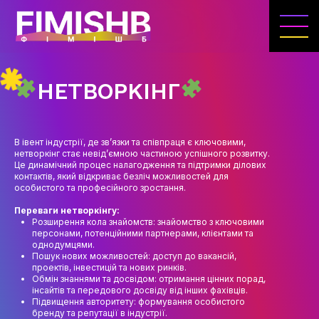
ГОЛОВНА
КАФЕДРА ІВЕНТ-МЕНЕДЖМЕНТУ ТА
ІНДУСТРІЇ ДОЗВІЛЛЯ
НЕТВОРКІНГ
МЕТА, ЗАВДАННЯ ТА ІСТОРІЯ КАФЕДРИ
ВИКЛАДАЦЬКИЙ СКЛАД
В івент індустрії, де зв’язки та співпраця є ключовими,
нетворкінг стає невід’ємною частиною успішного розвитку.
ОСВІТНЯ ДІЯЛЬНІСТЬ
Це динамічний процес налагодження та підтримки ділових
контактів, який відкриває безліч можливостей для
ОСВІТНІ ПРОГРАМИ
особистого та професійного зростання.
Переваги нетворкінгу:
ПРАКТИКА
Розширення кола знайомств: знайомство з ключовими
персонами, потенційними партнерами, клієнтами та
СИЛАБУСИ
однодумцями.
Пошук нових можливостей: доступ до вакансій,
проектів, інвестицій та нових ринків.
НАУКА
Обмін знаннями та досвідом: отримання цінних порад,
інсайтів та передового досвіду від інших фахівців.
НАПРЯМИ ДОСЛІДЖЕНЬ
Підвищення авторитету: формування особистого
бренду та репутації в індустрії.