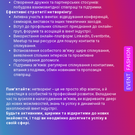
Створення дружніх та партнерських стосунків:
НАУК.РОБОТА СТУДЕНТІВ
побудова взаємовигідної співпраці та підтримки.
Ефективні стратегії нетворкінгу:
ВИДАВНИЧА ДІЯЛЬНІСТЬ
Активна участь в івентах: відвідування конференцій,
семінарів, виставок та інших тематичних заходів.
КОНФЕРЕНЦІЇ, СЕМІНАРИ
Вступ до профільних спільнот: приєднання до онлайн-
груп, форумів та асоціацій в івент індустрії.
Використання онлайн-платформ: LinkedIn, Eventbrite,
ПІДВИЩЕННЯ КВАЛІФІКАЦІЇ
Meetup та інші ресурси для пошуку контактів та
спілкування.
ЯКІСТЬ ОСВІТИ
FASHION
Встановлення особистого зв’язку: щире спілкування,
виявлення спільних інтересів та проактивне
пропонування допомоги.
АКАДЕМІЧНА ДОБРОЧЕСНІСТЬ
Підтримка зв’язків: регулярне спілкування з контактами,
вітання з подіями, обмін новинами та пропозиція
АКАДЕМІЧНА МОБІЛЬНІСТЬ
співпраці.
EVENT
СПІВПРАЦЯ
Пам’ятайте:
нетворкінг – це не просто збір візиток, а й
інвестиція в особистий та професійний розвиток. Вкладаючи
КАФЕДРА ФЕШН ТА ШОУ-БІЗНЕСУ
час та зусилля в налагодження зв’язків, ви відкриваєте двері
до нових можливостей, знань та успіху в динамічній та
захоплюючій івент індустрії.
МЕТА, ЗАВДАННЯ ТА ІСТОРІЯ КАФЕДРИ
Будьте активними, щирими та відкритими до нових
знайомств, і тоді ви неодмінно досягнете успіху в
ВИКЛАДАЦЬКИЙ СКЛАД
своїй сфері.
ОСВІТНЯ ДІЯЛЬНІСТЬ