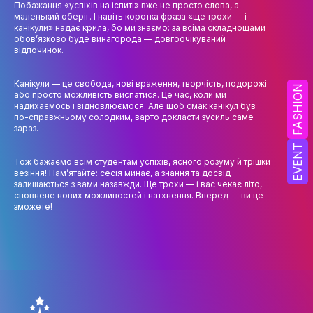
Побажання «успіхів на іспиті» вже не просто слова, а
НАУК.РОБОТА СТУДЕНТІВ
маленький оберіг. І навіть коротка фраза «ще трохи — і
канікули» надає крила, бо ми знаємо: за всіма складнощами
ВИДАВНИЧА ДІЯЛЬНІСТЬ
обов’язково буде винагорода — довгоочікуваний
відпочинок.
КОНФЕРЕНЦІЇ, СЕМІНАРИ
Канікули — це свобода, нові враження, творчість, подорожі
ПІДВИЩЕННЯ КВАЛІФІКАЦІЇ
FASHION
або просто можливість виспатися. Це час, коли ми
надихаємось і відновлюємося. Але щоб смак канікул був
ЯКІСТЬ ОСВІТИ
по-справжньому солодким, варто докласти зусиль саме
зараз.
АКАДЕМІЧНА ДОБРОЧЕСНІСТЬ
EVENT
Тож бажаємо всім студентам успіхів, ясного розуму й трішки
АКАДЕМІЧНА МОБІЛЬНІСТЬ
везіння! Пам’ятайте: сесія минає, а знання та досвід
залишаються з вами назавжди. Ще трохи — і вас чекає літо,
сповнене нових можливостей і натхнення. Вперед — ви це
СПІВПРАЦЯ
зможете!
КАФЕДРА ФЕШН ТА ШОУ-БІЗНЕСУ
МЕТА, ЗАВДАННЯ ТА ІСТОРІЯ КАФЕДРИ
ВИКЛАДАЦЬКИЙ СКЛАД
ОСВІТНЯ ДІЯЛЬНІСТЬ