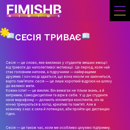
ГОЛОВНА
КАФЕДРА ІВЕНТ-МЕНЕДЖМЕНТУ ТА
ІНДУСТРІЇ ДОЗВІЛЛЯ
СЕСІЯ ТРИВАЄ
МЕТА, ЗАВДАННЯ ТА ІСТОРІЯ КАФЕДРИ
ВИКЛАДАЦЬКИЙ СКЛАД
Сесія — це слово, яке викликає у студентів змішані емоції:
ОСВІТНЯ ДІЯЛЬНІСТЬ
від тривоги до наполегливої мотивації. Це період, коли чай
стає головним напоєм, а підручники — найкращими
ОСВІТНІ ПРОГРАМИ
друзями. І хоч іноді здається, що вона ніколи не закінчиться,
варто пам’ятати: сесія — це лише короткий відрізок на шляху
до великої мети.
ПРАКТИКА
Кожен іспит — це виклик. Він вимагає не тільки знань, а й
витримки, самодисципліни та віри в себе. У ці дні студенти
СИЛАБУСИ
наче марафонці — долають кілометри конспектів, ніч за
ніччю тренуються в логіці, креативі та пам’яті. Але в
кожному з нас є сила й потенціал, аби пройти цю дистанцію
НАУКА
гідно.
НАПРЯМИ ДОСЛІДЖЕНЬ
Сесія — це також час, коли ми особливо цінуємо підтримку.