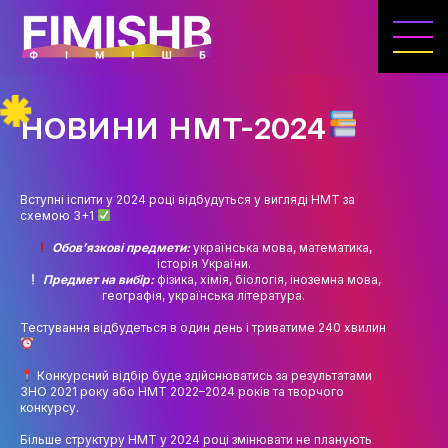
ГОЛОВНА
КАФЕДРА ІВЕНТ-МЕНЕДЖМЕНТУ ТА
ІНДУСТРІЇ ДОЗВІЛЛЯ
НОВИНИ НМТ-2024
МЕТА, ЗАВДАННЯ ТА ІСТОРІЯ КАФЕДРИ
ВИКЛАДАЦЬКИЙ СКЛАД
Вступні іспити у 2024 році відбудуться у вигляді НМТ за
схемою 3+1
ОСВІТНЯ ДІЯЛЬНІСТЬ
Обовʼязкові предмети:
українська мова, математика,
ОСВІТНІ ПРОГРАМИ
історія України.
Предмет на вибір:
фізика, хімія, біологія, іноземна мова,
географія, українська література.
ПРАКТИКА
Тестування відбудеться в один день і триватиме 240 хвилин
СИЛАБУСИ
Конкурсний відбір буде здійснюватись за результатами
НАУКА
ЗНО 2021 року або НМТ 2022–2024 років та творчого
конкурсу.
НАПРЯМИ ДОСЛІДЖЕНЬ
Більше структуру НМТ у 2024 році змінювати не планують