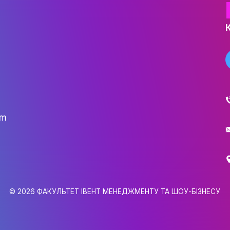
НАУК.РОБОТА СТУДЕН
ВИДАВНИЧА ДІЯЛЬНІ
КОНФЕРЕНЦІЇ, СЕМІНА
ПІДВИЩЕННЯ КВАЛІФІК
ЯКІСТЬ ОСВІТИ
АКАДЕМІЧНА ДОБРОЧ
АКАДЕМІЧНА МОБІЛЬ
СПІВПРАЦЯ
КАФЕДРА ФЕШН ТА ШОУ-БІЗН
gmail.com
МЕТА, ЗАВДАННЯ ТА ІСТО
КАФЕДРИ
6,
ВИКЛАДАЦЬКИЙ СКЛАД
0
ОСВІТНЯ ДІЯЛЬНІСТЬ