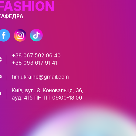
ТІВ
СТЬ
РИ
FASHION
АЦІЇ
КАФЕДРА
ЕСНІСТЬ
НІСТЬ
+38 067 502 06 40
ЕСУ
+38 093 617 91 41
РІЯ
fim.ukraine@gmail.com
Київ, вул. Є. Коновальця,