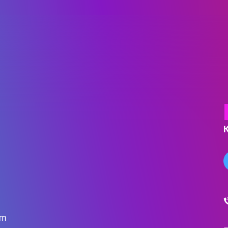
ОСВІТНІ ПРОГРАМИ
ПРАКТИКА
НАУКА
НАУК.РОБОТА СТУДЕН
ВИДАВНИЧА ДІЯЛЬНІ
КОНФЕРЕНЦІЇ, СЕМІНА
ПІДВИЩЕННЯ КВАЛІФІК
ЯКІСТЬ ОСВІТИ
АКАДЕМІЧНА ДОБРОЧ
ЗДОБУВАЧІВ
СПІВПРАЦЯ
ДОСЯГНЕННЯ ТА МИСТЕЦ