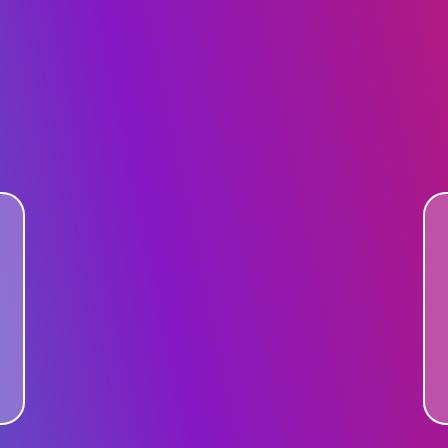
НАУК.РОБОТА СТУДЕН
ВИДАВНИЧА ДІЯЛЬНІ
КОНФЕРЕНЦІЇ, СЕМІНА
ПІДВИЩЕННЯ КВАЛІФІК
ЯКІСТЬ ОСВІТИ
АКАДЕМІЧНА ДОБРОЧ
АКАДЕМІЧНА МОБІЛЬ
СПІВПРАЦЯ
КАФЕДРА ФЕШН ТА ШОУ-БІЗН
МЕТА, ЗАВДАННЯ ТА ІСТО
КАФЕДРИ
ВИКЛАДАЦЬКИЙ СКЛАД
ОСВІТНЯ ДІЯЛЬНІСТЬ