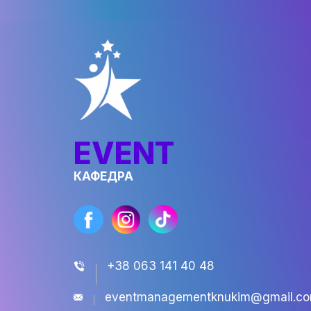
Академічна
доброчесність
Відкрити
EVENT