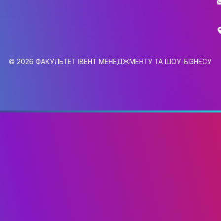
ДІЯЛЬНІСТЬ
АБІТУРІЄНТУ
РЕЄСТРАЦІЯ АБІТУРІЄНТА
КУРСИ
МОТИВАЦІЙНИЙ ЛИСТ
ПРАВИЛА ПРИЙОМУ
gmail.com
ПЕРЕЛІК ДОКУМЕНТІВ
НОВИНИ ЗІРКОВОГО ФАКУЛЬТ
6,
ПРАВИЛА ПРИЙОМУ
0
© 2026 ФАКУЛЬТЕТ ІВЕНТ МЕНЕДЖМЕНТУ 