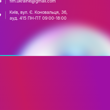
КАФЕДРА
+38 067 502 06 40
+38 093 617 91 41
fim.ukraine@gmail.com
ЕТУ
Київ, вул. Є. Коновальця,
ауд. 415 ПН-ПТ 09:00-18
ТА ШОУ-БІЗНЕСУ