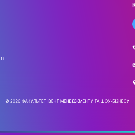
ОСВІТНІ ПРОГРАМИ
ПРАКТИКА
НАУКА
НАУК.РОБОТА СТУДЕН
ВИДАВНИЧА ДІЯЛЬНІ
КОНФЕРЕНЦІЇ, СЕМІНА
ПІДВИЩЕННЯ КВАЛІФІК
ЯКІСТЬ ОСВІТИ
АКАДЕМІЧНА ДОБРОЧ
ЗДОБУВАЧІВ
gmail.com
СПІВПРАЦЯ
ДОСЯГНЕННЯ ТА МИСТЕЦ
6,