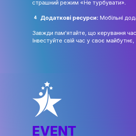
Розставляйте пріоритети
Не відволікайтесь:
Знайдіт
страшний режим «Не турбува
Додаткові ресурси:
Мобіл
Завжди пам’ятайте, що керува
Інвестуйте свій час у своє ма