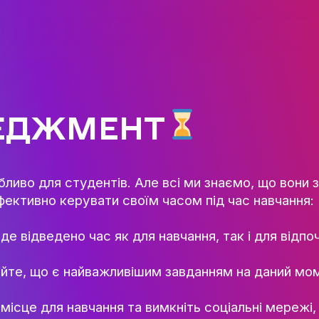
ГОЛОВНА
КАФЕДРА ІВЕНТ-МЕНЕДЖМЕН
ІНДУСТРІЇ ДОЗВІЛЛЯ
МЕТА, ЗАВДАННЯ ТА ІСТО
КАФЕДРИ
ЕНЕДЖМЕНТ
ВИКЛАДАЦЬКИЙ СКЛАД
ОСВІТНЯ ДІЯЛЬНІСТЬ
ОСВІТНІ ПРОГРАМИ
та, особливо для студентів. Але всі ми з
ПРАКТИКА
д, як ефективно керувати своїм часом під
СИЛАБУСИ
НАУКА
клад, де відведено час як для навчання, т
НАПРЯМИ ДОСЛІДЖЕ