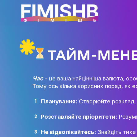
ТАЙМ-М
Час
– це ваша найцінніша валю
Тому ось кілька корисних пора
Планування:
Створюйте роз