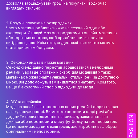
НАУК.РОБОТА СТУДЕНТІВ
дозволяє заощаджувати гроші на покупках і водночас
виглядати стильно.
ВИДАВНИЧА ДІЯЛЬНІСТЬ
2. Розумні покупки на розпродажах
КОНФЕРЕНЦІЇ, СЕМІНАРИ
Часто магазини роблять знижки на сезонний одяг або
аксесуари. Слідкуйте за розпродажами в онлайн-магазинах
ПІДВИЩЕННЯ КВАЛІФІКАЦІЇ
або торгових центрах, щоб придбати стильні речі за
вигідною ціною. Крім того, студентські знижки теж можуть
стати приємним бонусом.
ЯКІСТЬ ОСВІТИ
3. Секонд-хенд та вінтажні магазини
АКАДЕМІЧНА ДОБРОЧЕСНІСТЬ
Секонд-хенд давно перестав асоціюватися з неякісними
речами. Зараз це справжній скарб для модників! У таких
АКАДЕМІЧНА МОБІЛЬНІСТЬ
магазинах можна знайти унікальні, стильні речі за доступною
ціною, які допоможуть вам виділитися з натовпу. Крім того,
це ще й екологічний спосіб підходити до моди.
СПІВПРАЦЯ
КАФЕДРА ФЕШН ТА ШОУ-БІЗНЕСУ
4. DIY та апсайклінг
Мода на апсайклінг (створення нових речей зі старих) зараз
на піку популярності. Ви можете перешити старі речі або
МЕТА, ЗАВДАННЯ ТА ІСТОРІЯ КАФЕДРИ
додати їм нових елементів: наприклад, нашити патчі на
FASHION
джинси або перетворити стару футболку на трендовий топ.
ВИКЛАДАЦЬКИЙ СКЛАД
Це не тільки заощадить ваші гроші, але й зробить ваш образ
оригінальним і неповторним.
ОСВІТНЯ ДІЯЛЬНІСТЬ