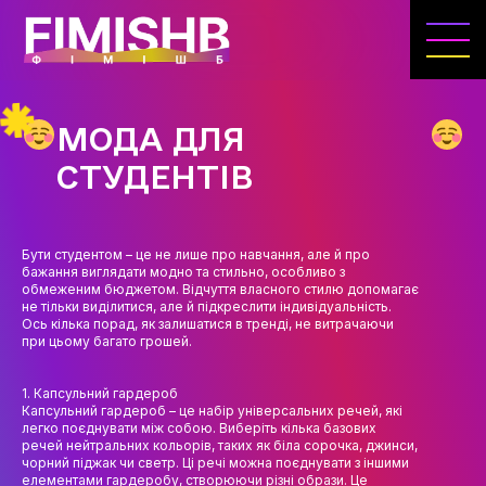
ГОЛОВНА
КАФЕДРА ІВЕНТ-МЕНЕДЖМЕНТУ ТА
ІНДУСТРІЇ ДОЗВІЛЛЯ
МОДА ДЛЯ
МЕТА, ЗАВДАННЯ ТА ІСТОРІЯ КАФЕДРИ
СТУДЕНТІВ
ВИКЛАДАЦЬКИЙ СКЛАД
ОСВІТНЯ ДІЯЛЬНІСТЬ
Бути студентом – це не лише про навчання, але й про
бажання виглядати модно та стильно, особливо з
ОСВІТНІ ПРОГРАМИ
обмеженим бюджетом. Відчуття власного стилю допомагає
не тільки виділитися, але й підкреслити індивідуальність.
Ось кілька порад, як залишатися в тренді, не витрачаючи
ПРАКТИКА
при цьому багато грошей.
СИЛАБУСИ
1. Капсульний гардероб
Капсульний гардероб – це набір універсальних речей, які
НАУКА
легко поєднувати між собою. Виберіть кілька базових
речей нейтральних кольорів, таких як біла сорочка, джинси,
НАПРЯМИ ДОСЛІДЖЕНЬ
чорний піджак чи светр. Ці речі можна поєднувати з іншими
елементами гардеробу, створюючи різні образи. Це