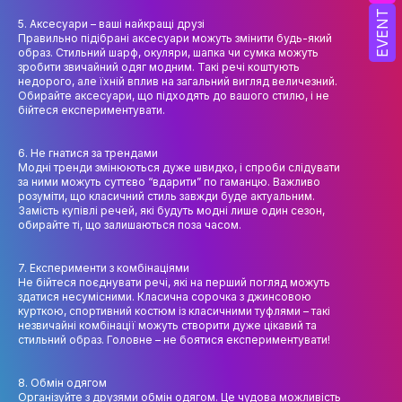
EVENT
5. Аксесуари – ваші найкращі друзі
ОСВІТНІ ПРОГРАМИ
Правильно підібрані аксесуари можуть змінити будь-який
образ. Стильний шарф, окуляри, шапка чи сумка можуть
ПРАКТИКА
зробити звичайний одяг модним. Такі речі коштують
недорого, але їхній вплив на загальний вигляд величезний.
Обирайте аксесуари, що підходять до вашого стилю, і не
НАУКА
бійтеся експериментувати.
НАУК.РОБОТА СТУДЕНТІВ
6. Не гнатися за трендами
Модні тренди змінюються дуже швидко, і спроби слідувати
ВИДАВНИЧА ДІЯЛЬНІСТЬ
за ними можуть суттєво “вдарити” по гаманцю. Важливо
розуміти, що класичний стиль завжди буде актуальним.
КОНФЕРЕНЦІЇ, СЕМІНАРИ
Замість купівлі речей, які будуть модні лише один сезон,
обирайте ті, що залишаються поза часом.
ПІДВИЩЕННЯ КВАЛІФІКАЦІЇ
7. Експерименти з комбінаціями
ЯКІСТЬ ОСВІТИ
Не бійтеся поєднувати речі, які на перший погляд можуть
здатися несумісними. Класична сорочка з джинсовою
курткою, спортивний костюм із класичними туфлями – такі
АКАДЕМІЧНА ДОБРОЧЕСНІСТЬ
незвичайні комбінації можуть створити дуже цікавий та
стильний образ. Головне – не боятися експериментувати!
ЗДОБУВАЧІВ
СПІВПРАЦЯ
8. Обмін одягом
Організуйте з друзями обмін одягом. Це чудова можливість