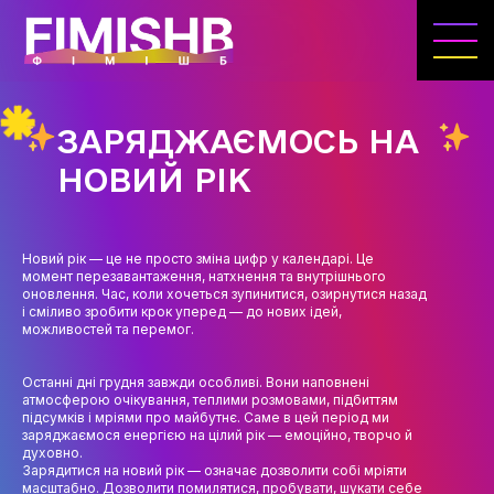
ГОЛОВНА
КАФЕДРА ІВЕНТ-МЕНЕДЖМЕНТУ ТА
ІНДУСТРІЇ ДОЗВІЛЛЯ
ЗАРЯДЖАЄМОСЬ НА
МЕТА, ЗАВДАННЯ ТА ІСТОРІЯ КАФЕДРИ
НОВИЙ РІК
ВИКЛАДАЦЬКИЙ СКЛАД
ОСВІТНЯ ДІЯЛЬНІСТЬ
Новий рік — це не просто зміна цифр у календарі. Це
момент перезавантаження, натхнення та внутрішнього
ОСВІТНІ ПРОГРАМИ
оновлення. Час, коли хочеться зупинитися, озирнутися назад
і сміливо зробити крок уперед — до нових ідей,
можливостей та перемог.
ПРАКТИКА
СИЛАБУСИ
Останні дні грудня завжди особливі. Вони наповнені
атмосферою очікування, теплими розмовами, підбиттям
підсумків і мріями про майбутнє. Саме в цей період ми
НАУКА
заряджаємося енергією на цілий рік — емоційно, творчо й
духовно.
НАПРЯМИ ДОСЛІДЖЕНЬ
Зарядитися на новий рік — означає дозволити собі мріяти
масштабно. Дозволити помилятися, пробувати, шукати себе