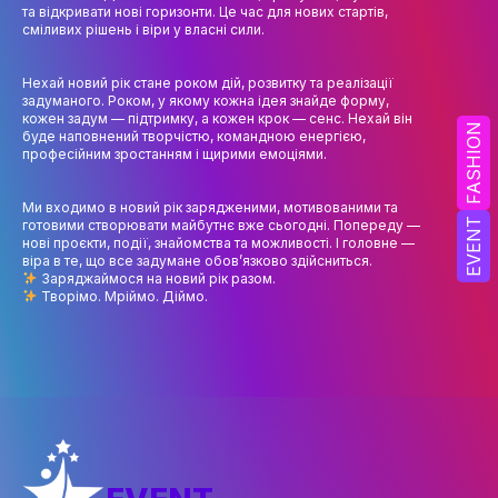
НАУК.РОБОТА СТУДЕНТІВ
та відкривати нові горизонти. Це час для нових стартів,
сміливих рішень і віри у власні сили.
ВИДАВНИЧА ДІЯЛЬНІСТЬ
Нехай новий рік стане роком дій, розвитку та реалізації
КОНФЕРЕНЦІЇ, СЕМІНАРИ
задуманого. Роком, у якому кожна ідея знайде форму,
кожен задум — підтримку, а кожен крок — сенс. Нехай він
FASHION
ПІДВИЩЕННЯ КВАЛІФІКАЦІЇ
буде наповнений творчістю, командною енергією,
професійним зростанням і щирими емоціями.
ЯКІСТЬ ОСВІТИ
Ми входимо в новий рік зарядженими, мотивованими та
EVENT
готовими створювати майбутнє вже сьогодні. Попереду —
АКАДЕМІЧНА ДОБРОЧЕСНІСТЬ
нові проєкти, події, знайомства та можливості. І головне —
віра в те, що все задумане обов’язково здійсниться.
АКАДЕМІЧНА МОБІЛЬНІСТЬ
Заряджаймося на новий рік разом.
Творімо. Мріймо. Діймо.
СПІВПРАЦЯ
КАФЕДРА ФЕШН ТА ШОУ-БІЗНЕСУ
МЕТА, ЗАВДАННЯ ТА ІСТОРІЯ КАФЕДРИ
ВИКЛАДАЦЬКИЙ СКЛАД
ОСВІТНЯ ДІЯЛЬНІСТЬ