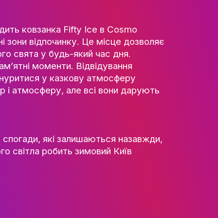
ьна ялинка, світловий тунель та сучасне 
магають навіть новачкам відчути впевнені
утнім.
ТІВ
СТЬ
РИ
ідеально підходить ковзанка Fifty Ice в C
АЦІЇ
ітлення і сучасні зони відпочинку. Це місц
ття справжнього свята у будь-який час д
іб створювати пам’ятні моменти. Відвідува
ЕСНІСТЬ
и та друзями, зануритися у казкову атмос
є свій характер і атмосферу, але всі вон
ЬКА