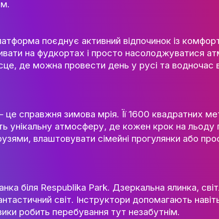
 своїми масштабами. Тут відкривається п
НАУК.РОБОТА СТУДЕН
 а казковий будиночок для фотографій ств
ВИДАВНИЧА ДІЯЛЬНІ
очинку, зустрічей із друзями або романти
КОНФЕРЕНЦІЇ, СЕМІНА
м світлом.
ПІДВИЩЕННЯ КВАЛІФІК
ЯКІСТЬ ОСВІТИ
-заводі Платформа поєднує активний відпоч
АКАДЕМІЧНА ДОБРОЧ
в, відпочивати на фудкортах і просто на
АКАДЕМІЧНА МОБІЛЬ
ів. Це місце, де можна провести день у ру
СПІВПРАЦЯ
КАФЕДРА ФЕШН ТА ШОУ-БІЗН
МЕТА, ЗАВДАННЯ ТА ІСТО
r Mall — це справжня зимова мрія. Її 1600
КАФЕДРИ
 створюють унікальну атмосферу, де коже
ВИКЛАДАЦЬКИЙ СКЛАД
тися з друзями, влаштовувати сімейні про
ОСВІТНЯ ДІЯЛЬНІСТЬ