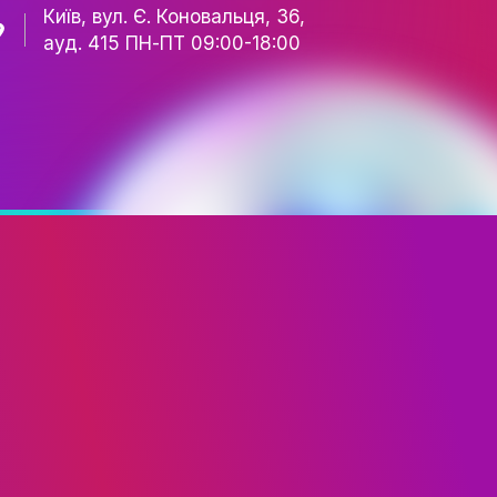
FASHION
КАФЕДРА
+38 067 502 06 40
+38 093 617 91 41
fim.ukraine@gmail.com
Київ, вул. Є. Коновальця,
ауд. 415 ПН-ПТ 09:00-18
ТА ШОУ-БІЗНЕСУ