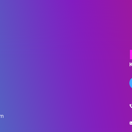
ДІЯЛЬНІСТЬ
ах стають традицією для багатьох киян. 
АБІТУРІЄНТУ
ості навіть у найхолодніші дні. Ця магія л
РЕЄСТРАЦІЯ АБІТУРІЄНТА
стиною його чарівної історії.
КУРСИ
МОТИВАЦІЙНИЙ ЛИСТ
ПРАВИЛА ПРИЙОМУ
ПЕРЕЛІК ДОКУМЕНТІВ
НОВИНИ ЗІРКОВОГО ФАКУЛЬТ
ПРАВИЛА ПРИЙОМУ