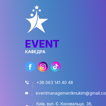
Зимові прогулянки на ковзанк
формують відчуття тепла й рад
особливим, а відвідувачів — ча