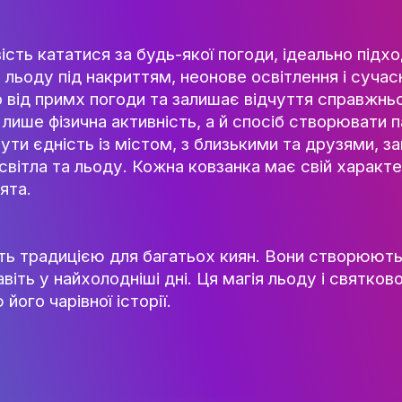
ОСВІТНІ ПРОГРАМИ
ПРАКТИКА
а ковзанка біля Respublika Park. Дзеркал
НАУКА
ня у фантастичний світ. Інструктори допо
тла і музики робить перебування тут незаб
НАУК.РОБОТА СТУДЕН
ВИДАВНИЧА ДІЯЛЬНІ
КОНФЕРЕНЦІЇ, СЕМІНА
можливість кататися за будь-якої погоди, 
ПІДВИЩЕННЯ КВАЛІФІК
х метрів льоду під накриттям, неонове осв
ЯКІСТЬ ОСВІТИ
алежно від примх погоди та залишає відчу
— це не лише фізична активність, а й спос
АКАДЕМІЧНА ДОБРОЧ
ає відчути єдність із містом, з близьким
ЗДОБУВАЧІВ
красою світла та льоду. Кожна ковзанка ма
СПІВПРАЦЯ
чуття свята.
ДОСЯГНЕННЯ ТА МИСТЕЦ