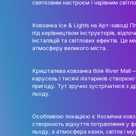
Зимова країна на ВДНГ вражає
над яким мерехтять гірлянди,
підходить для сімейного відп
святковим настроєм і чарівни
Ковзанка Ice & Lights на Арт
під керівництвом інструкторі
інсталяцій та світлових ефект
атмосферу великого міста.
Кришталева ковзанка біля Rive
карусель і тисячі ліхтариків
пригоду. Тут зручно зустріча
льоду.