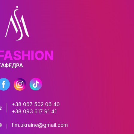
Вони створюють спогади, які залишаються
ьоду і святкового світла робить зимовий К
ЕТУ