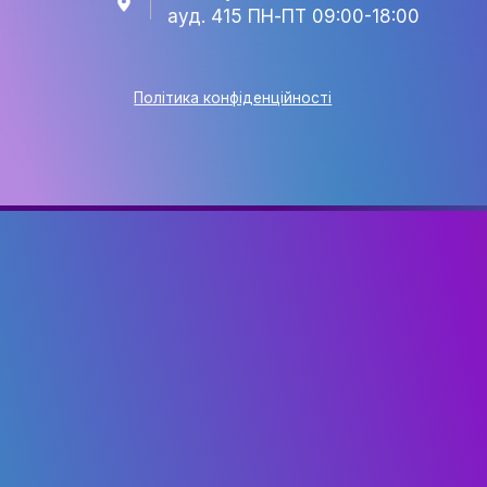
EVENT
КАФЕДРА
+38 063 141 40 48
eventmanagementknukim@
Київ, вул. Є. Коновальця, 3
ауд. 415 ПН-ПТ 09:00-18:0
Політика конфіденційності