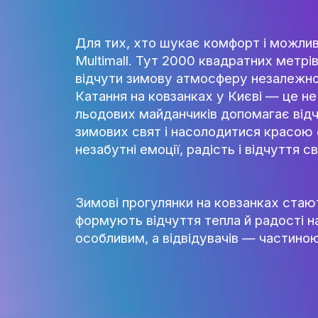
Особливою локацією є Космічн
створюють відчуття потраплян
льоду, а атмосфера казки, сві
Для тих, хто шукає комфорт і 
Multimall. Тут 2000 квадратни
відчути зимову атмосферу нез
Катання на ковзанках у Києві 
льодових майданчиків допомаг
зимових свят і насолодитися 
незабутні емоції, радість і від