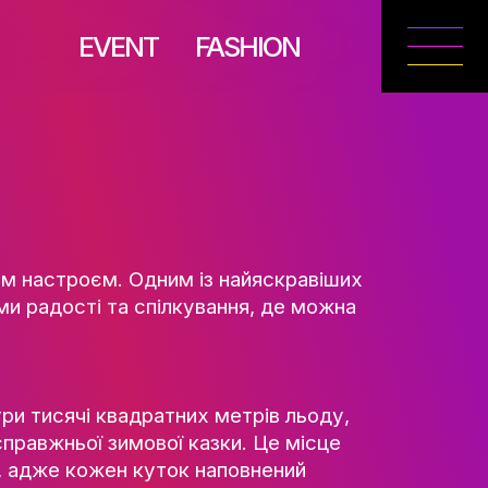
EVENT
FASH
ТУ ТА
РІЯ
ітлом і святковим настроєм. Одним із най
 стають центрами радості та спілкування,
у.
НЬ