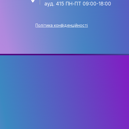
+38 063 141 40 48
eventmanagementknukim@
Київ, вул. Є. Коновальця, 3
ауд. 415 ПН-ПТ 09:00-18:0
Політика конфіденційності