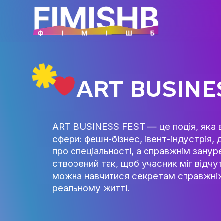
ART BUSI
ART BUSINESS FEST — це подія,
сфери: фешн-бізнес, івент-інд
про спеціальності, а справжн
створений так, щоб учасник мі
можна навчитися секретам спр