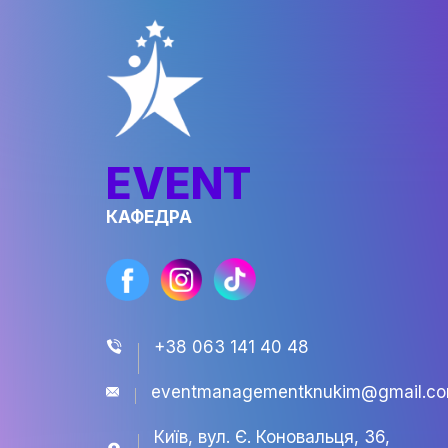
частиною великої творчої спі
EVENT
КАФЕДРА