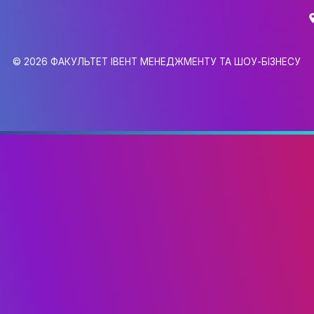
ДІЯЛЬНІСТЬ
АБІТУРІЄНТУ
РЕЄСТРАЦІЯ АБІТУРІЄНТА
КУРСИ
МОТИВАЦІЙНИЙ ЛИСТ
gmail.com
ПРАВИЛА ПРИЙОМУ
ПЕРЕЛІК ДОКУМЕНТІВ
6,
0
НОВИНИ ЗІРКОВОГО ФАКУЛЬТ
ПРАВИЛА ПРИЙОМУ
© 2026 ФАКУЛЬТЕТ ІВЕНТ МЕНЕДЖМЕНТУ 