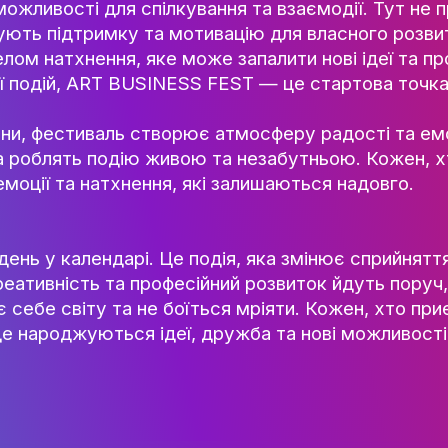
НАУК.РОБОТА СТУДЕН
ВИДАВНИЧА ДІЯЛЬНІ
КОНФЕРЕНЦІЇ, СЕМІНА
надає можливості для спілкування та взає
ПІДВИЩЕННЯ КВАЛІФІК
, отримують підтримку та мотивацію для 
ЯКІСТЬ ОСВІТИ
 джерелом натхнення, яке може запалити н
рганізації подій, ART BUSINESS FEST — це
АКАДЕМІЧНА ДОБРОЧ
АКАДЕМІЧНА МОБІЛЬ
ої частини, фестиваль створює атмосферу р
СПІВПРАЦЯ
найомства роблять подію живою та незабут
ження, емоції та натхнення, які залишають
КАФЕДРА ФЕШН ТА ШОУ-БІЗН
МЕТА, ЗАВДАННЯ ТА ІСТО
КАФЕДРИ
сто день у календарі. Це подія, яка змін
ВИКЛАДАЦЬКИЙ СКЛАД
, що креативність та професійний розвито
ОСВІТНЯ ДІЯЛЬНІСТЬ
ідкриває себе світу та не боїться мріяти