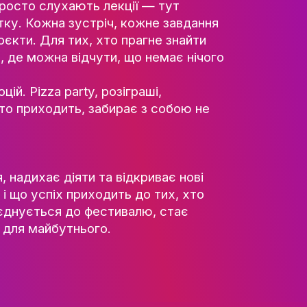
ТІВ
СТЬ
РИ
модії. Тут не просто слухають лекції — т
АЦІЇ
власного розвитку. Кожна зустріч, кожне 
ові ідеї та проєкти. Для тих, хто прагне 
 стартова точка, де можна відчути, що нем
ЕСНІСТЬ
НІСТЬ
адості та емоцій. Pizza party, розіграші,
ньою. Кожен, хто приходить, забирає з с
ся надовго.
ЕСУ
РІЯ
ює сприйняття, надихає діяти та відкрива
к йдуть поруч, і що успіх приходить до ти
. Кожен, хто приєднується до фестивалю, 