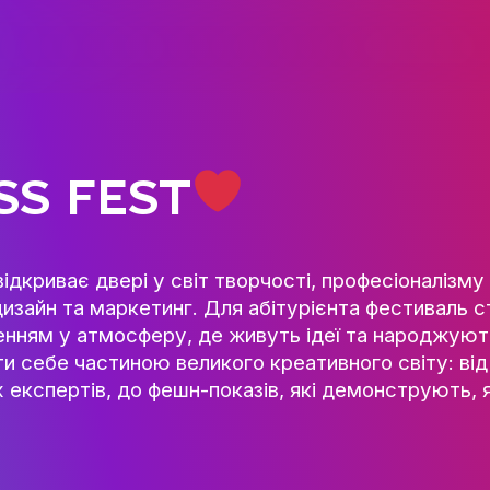
ГОЛОВНА
КАФЕДРА ІВЕНТ-МЕНЕДЖМЕН
ІНДУСТРІЇ ДОЗВІЛЛЯ
МЕТА, ЗАВДАННЯ ТА ІСТО
КАФЕДРИ
NESS FEST
ВИКЛАДАЦЬКИЙ СКЛАД
ОСВІТНЯ ДІЯЛЬНІСТЬ
ОСВІТНІ ПРОГРАМИ
 яка відкриває двері у світ творчості, п
ПРАКТИКА
устрія, дизайн та маркетинг. Для абітурі
СИЛАБУСИ
ім зануренням у атмосферу, де живуть ід
НАУКА
г відчути себе частиною великого креативн
авжніх експертів, до фешн-показів, які 
НАПРЯМИ ДОСЛІДЖЕ