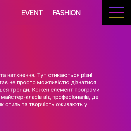
EVENT
FASH
ТУ ТА
РІЯ
рофесіоналізму та натхнення. Тут стикають
єнта фестиваль стає не просто можливістю 
еї та народжуються тренди. Кожен елемен
ого світу: від майстер-класів від професі
демонструють, як стиль та творчість ожив
НЬ