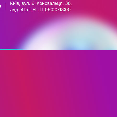
+38 067 502 06 40
+38 093 617 91 41
fim.ukraine@gmail.com
Київ, вул. Є. Коновальця,
ЕТУ
ауд. 415 ПН-ПТ 09:00-18
ТА ШОУ-БІЗНЕСУ