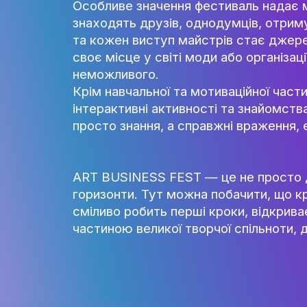
реальному житті.
Особливе значення фестиваль 
знаходять друзів, однодумців
та кожен виступ майстрів стає
своє місце у світі моди або о
неможливого.
Крім навчальної та мотиваційн
інтерактивні активності та з
просто знання, а справжні вра
ART BUSINESS FEST — це не про
горизонти. Тут можна побачити
сміливо робить перші кроки, в