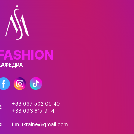
нові можливості для майбутнього.
ТІВ
СТЬ
РИ
АЦІЇ
ЕСНІСТЬ
FASHION
КАФЕДРА
ЬКА