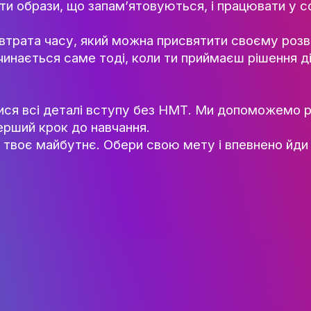
НАУК.РОБОТА СТУДЕН
ний варіант для тих, хто прагне стати час
ВИДАВНИЧА ДІЯЛЬНІ
ьність «Дизайн зачіски та стилю» відкрив
КОНФЕРЕНЦІЇ, СЕМІНА
ворювати образи, що запам’ятовуються, і
ПІДВИЩЕННЯ КВАЛІФІК
ЯКІСТЬ ОСВІТИ
ь — це втрата часу, який можна присвятит
 мрії починається саме тоді, коли ти прий
АКАДЕМІЧНА ДОБРОЧ
АКАДЕМІЧНА МОБІЛЬ
СПІВПРАЦЯ
 дізнатися всі деталі вступу без НМТ. М
обити перший крок до навчання.
КАФЕДРА ФЕШН ТА ШОУ-БІЗН
начати твоє майбутнє. Обери свою мету і 
МЕТА, ЗАВДАННЯ ТА ІСТО
КАФЕДРИ
ВИКЛАДАЦЬКИЙ СКЛАД
ОСВІТНЯ ДІЯЛЬНІСТЬ