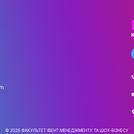
ОСВІТНІ ПРОГРАМИ
ПРАКТИКА
НАУКА
НАУК.РОБОТА СТУДЕН
ВИДАВНИЧА ДІЯЛЬНІ
КОНФЕРЕНЦІЇ, СЕМІНА
ПІДВИЩЕННЯ КВАЛІФІК
ЯКІСТЬ ОСВІТИ
АКАДЕМІЧНА ДОБРОЧ
ЗДОБУВАЧІВ
СПІВПРАЦЯ
ДОСЯГНЕННЯ ТА МИСТЕЦ