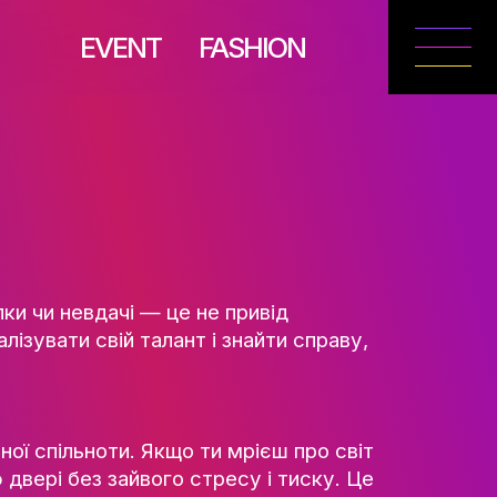
EVENT
FASH
ТУ ТА
РІЯ
 розділів. Помилки чи невдачі — це не прив
можливостей реалізувати свій талант і знай
НЬ