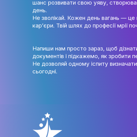
Вступ без НМТ — цілком реаль
краси, моди та стилю, спеціал
шанс розвивати свою уяву, ст
день.
Не зволікай. Кожен день ваган
кар’єри. Твій шлях до професії
Напиши нам просто зараз, щоб
документів і підкажемо, як зр
Не дозволяй одному іспиту виз
сьогодні.