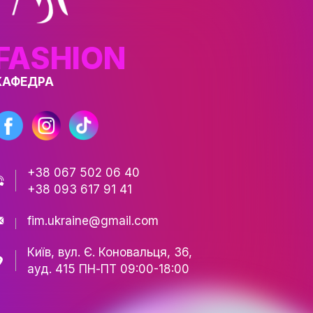
ТІВ
СТЬ
РИ
FASHION
АЦІЇ
КАФЕДРА
ЕСНІСТЬ
ЬКА