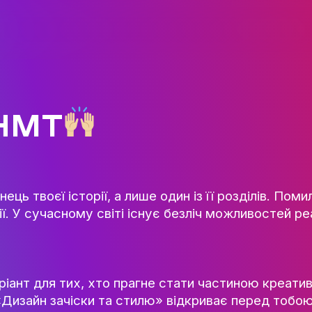
ГОЛОВНА
КАФЕДРА ІВЕНТ-МЕНЕДЖМЕН
ІНДУСТРІЇ ДОЗВІЛЛЯ
МЕТА, ЗАВДАННЯ ТА ІСТО
КАФЕДРИ
ЕЗ НМТ
ВИКЛАДАЦЬКИЙ СКЛАД
ОСВІТНЯ ДІЯЛЬНІСТЬ
ОСВІТНІ ПРОГРАМИ
ПРАКТИКА
не кінець твоєї історії, а лише один із її
СИЛАБУСИ
воєї мрії. У сучасному світі існує безліч 
НАУКА
НАПРЯМИ ДОСЛІДЖЕ