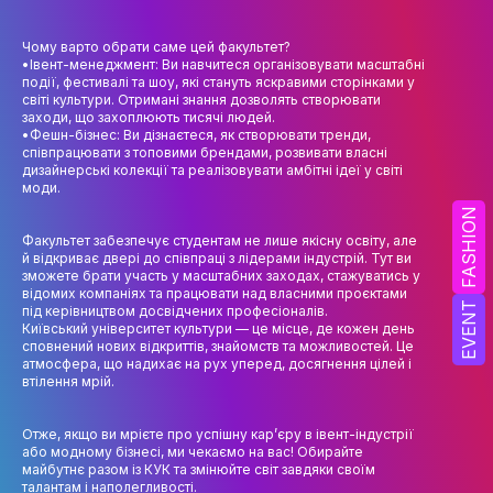
НАУК.РОБОТА СТУДЕНТІВ
Чому варто обрати саме цей факультет?
ВИДАВНИЧА ДІЯЛЬНІСТЬ
•Івент-менеджмент: Ви навчитеся організовувати масштабні
події, фестивалі та шоу, які стануть яскравими сторінками у
КОНФЕРЕНЦІЇ, СЕМІНАРИ
світі культури. Отримані знання дозволять створювати
заходи, що захоплюють тисячі людей.
ПІДВИЩЕННЯ КВАЛІФІКАЦІЇ
•Фешн-бізнес: Ви дізнаєтеся, як створювати тренди,
співпрацювати з топовими брендами, розвивати власні
дизайнерські колекції та реалізовувати амбітні ідеї у світі
ЯКІСТЬ ОСВІТИ
моди.
FASHION
АКАДЕМІЧНА ДОБРОЧЕСНІСТЬ
Факультет забезпечує студентам не лише якісну освіту, але
й відкриває двері до співпраці з лідерами індустрій. Тут ви
АКАДЕМІЧНА МОБІЛЬНІСТЬ
зможете брати участь у масштабних заходах, стажуватись у
відомих компаніях та працювати над власними проєктами
EVENT
під керівництвом досвідчених професіоналів.
СПІВПРАЦЯ
Київський університет культури — це місце, де кожен день
сповнений нових відкриттів, знайомств та можливостей. Це
КАФЕДРА ФЕШН ТА ШОУ-БІЗНЕСУ
атмосфера, що надихає на рух уперед, досягнення цілей і
втілення мрій.
МЕТА, ЗАВДАННЯ ТА ІСТОРІЯ КАФЕДРИ
Отже, якщо ви мрієте про успішну кар’єру в івент-індустрії
ВИКЛАДАЦЬКИЙ СКЛАД
або модному бізнесі, ми чекаємо на вас! Обирайте
майбутнє разом із КУК та змінюйте світ завдяки своїм
ОСВІТНЯ ДІЯЛЬНІСТЬ
талантам і наполегливості.