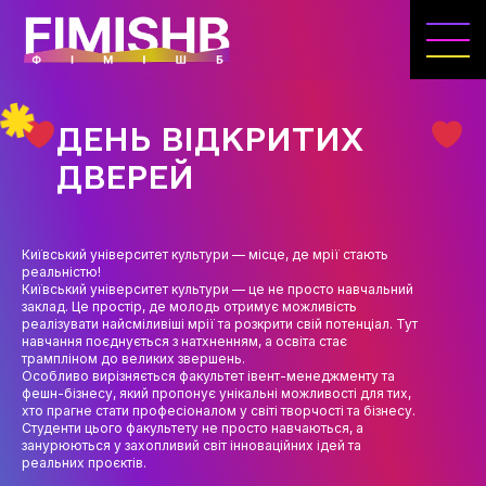
ГОЛОВНА
КАФЕДРА ІВЕНТ-МЕНЕДЖМЕНТУ ТА
ІНДУСТРІЇ ДОЗВІЛЛЯ
ДЕНЬ ВІДКРИТИХ
МЕТА, ЗАВДАННЯ ТА ІСТОРІЯ КАФЕДРИ
ДВЕРЕЙ
ВИКЛАДАЦЬКИЙ СКЛАД
ОСВІТНЯ ДІЯЛЬНІСТЬ
Київський університет культури — місце, де мрії стають
реальністю!
ОСВІТНІ ПРОГРАМИ
Київський університет культури — це не просто навчальний
заклад. Це простір, де молодь отримує можливість
реалізувати найсміливіші мрії та розкрити свій потенціал. Тут
ПРАКТИКА
навчання поєднується з натхненням, а освіта стає
трампліном до великих звершень.
СИЛАБУСИ
Особливо вирізняється факультет івент-менеджменту та
фешн-бізнесу, який пропонує унікальні можливості для тих,
хто прагне стати професіоналом у світі творчості та бізнесу.
НАУКА
Студенти цього факультету не просто навчаються, а
занурюються у захопливий світ інноваційних ідей та
НАПРЯМИ ДОСЛІДЖЕНЬ
реальних проєктів.