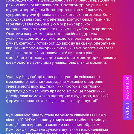
зосередженості, відповідальності та готовності працювати в
НАУК.РОБОТА СТУДЕНТІВ
режимі високої інтенсивності. Протягом трьох днів наші
студенти перебували безпосередньо на майданчику,
ВИДАВНИЧА ДІЯЛЬНІСТЬ
супроводжуючи фіналістів на всіх етапах підготовки. Вони
координували графіки репетицій, контролювали таймінги,
забезпечували комунікацію між режисерсько-
КОНФЕРЕНЦІЇ, СЕМІНАРИ
постановочною групою, технічними службами та артистами.
Окремим напрямом стала організаційна підтримка
ПІДВИЩЕННЯ КВАЛІФІКАЦІЇ
учасників: допомога з логістикою, супровід до гримерних
кімнат, контроль готовності до виходу на сцену, оперативне
вирішення форс-мажорних ситуацій. Така робота вимагала
ЯКІСТЬ ОСВІТИ
не лише професійних навичок, а й високого рівня
емоційного інтелекту, адже саме стар-менеджери першими
АКАДЕМІЧНА ДОБРОЧЕСНІСТЬ
взаємодіють з артистами у найвідповідальніші моменти.
АКАДЕМІЧНА МОБІЛЬНІСТЬ
Участь у Нацвідборі стала для студентів унікальною
FASHION
можливістю побачити зсередини механізм створення
СПІВПРАЦЯ
телевізійного шоу: від технічних прогонів і світлових
партитур до фінального прямого ефіру. Це практичний
досвід, який неможливо відтворити в аудиторії, але який
КАФЕДРА ФЕШН ТА ШОУ-БІЗНЕСУ
формує справжніх фахівців івент- та шоу-індустрії.
EVENT
МЕТА, ЗАВДАННЯ ТА ІСТОРІЯ КАФЕДРИ
Кульмінацією фіналу стала перемога співачки LELÈKA з
піснею “RIDNYM”. Її виступ вирізнився глибиною змісту,
ВИКЛАДАЦЬКИЙ СКЛАД
емоційною щирістю та сильним сценічним образом.
Композиція поєднала сучасне звучання з національними
ОСВІТНЯ ДІЯЛЬНІСТЬ