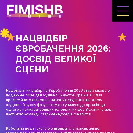
ГОЛОВНА
КАФЕДРА ІВЕНТ-МЕНЕДЖМЕНТУ ТА
ІНДУСТРІЇ ДОЗВІЛЛЯ
НАЦВІДБІР
МЕТА, ЗАВДАННЯ ТА ІСТОРІЯ КАФЕДРИ
ЄВРОБАЧЕННЯ 2026:
ВИКЛАДАЦЬКИЙ СКЛАД
ДОСВІД ВЕЛИКОЇ
ОСВІТНЯ ДІЯЛЬНІСТЬ
СЦЕНИ
ОСВІТНІ ПРОГРАМИ
ПРАКТИКА
Національний відбір на Євробачення 2026 став знаковою
подією не лише для музичної індустрії країни, а й для
професійного становлення наших студентів. Цьогоріч
СИЛАБУСИ
студенти 3 курсу факультету долучилися до організації
одного з наймасштабніших телевізійних шоу України, ставши
НАУКА
частиною команди стар-менеджерів фіналістів.
НАПРЯМИ ДОСЛІДЖЕНЬ
Робота на події такого рівня вимагала максимальної