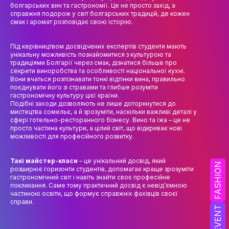
НАУК.РОБОТА СТУДЕНТІВ
болгарських вин та гастрономії. Це не просто захід, а
справжня подорож у світ болгарських традицій, де кожен
смак і аромат розповідає свою історію.
ВИДАВНИЧА ДІЯЛЬНІСТЬ
КОНФЕРЕНЦІЇ, СЕМІНАРИ
Під керівництвом досвідчених експертів студенти мають
унікальну можливість познайомитися з культурою та
ПІДВИЩЕННЯ КВАЛІФІКАЦІЇ
традиціями Болгарії через смак, дізнатися більше про
секрети виноробства та особливості національної кухні.
Вони вчаться розпізнавати тонкі відтінки вина, правильно
ЯКІСТЬ ОСВІТИ
поєднувати його зі стравами та глибше розуміти
гастрономічну культуру цієї країни.
Подібні заходи дозволяють не лише доторкнутися до
АКАДЕМІЧНА ДОБРОЧЕСНІСТЬ
мистецтва сомельє, а й зрозуміти, наскільки важливі деталі у
сфері готельно-ресторанного бізнесу. Вино та їжа – це не
АКАДЕМІЧНА МОБІЛЬНІСТЬ
просто частина культури, а цілий світ, що відкриває нові
можливості для професійного розвитку.
СПІВПРАЦЯ
Такі майстер-класи
– це унікальний досвід, який
FASHION
КАФЕДРА ФЕШН ТА ШОУ-БІЗНЕСУ
розширює горизонти студентів, допомагає краще зрозуміти
гастрономічний світ і навіть знайти своє професійне
покликання. Саме тому практичний досвід є невід’ємною
МЕТА, ЗАВДАННЯ ТА ІСТОРІЯ КАФЕДРИ
частиною освіти, що формує справжніх фахівців своєї
справи.
ВИКЛАДАЦЬКИЙ СКЛАД
EVENT
ОСВІТНЯ ДІЯЛЬНІСТЬ