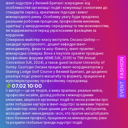
НАУК.РОБОТА СТУДЕНТІВ
івент-індустрія у Великій Британії зсередини: від
особливостей організації подій і комунікації з клієнтами до
стандартів сервісу, креативних підходів і вимог
ВИДАВНИЧА ДІЯЛЬНІСТЬ
міжнародного ринку. Особливу увагу буде приділено
реальним робочим процесам, професійним викликам,
КОНФЕРЕНЦІЇ, СЕМІНАРИ
адаптації у закордонному середовищі та тим можливостям,
які відкриваються перед українськими фахівцями за
ПІДВИЩЕННЯ КВАЛІФІКАЦІЇ
кордоном.
Спікеркою майстер-класу виступить Оксана Шибер —
кандидат культурології, доцент кафедри івент-
ЯКІСТЬ ОСВІТИ
менеджменту, фешн та шоу-бізнесу, івент-практик і
міжнародна спікерка. Вона є keynote speaker провідних
професійних форумів AEME (UK, 2025) та TMI Annual
АКАДЕМІЧНА ДОБРОЧЕСНІСТЬ
FASHION
Convention (UK, 2024), а також guest lecturer University of
Surrey. Сьогодні Оксана працює івент-координатором у
АКАДЕМІЧНА МОБІЛЬНІСТЬ
Staining Lodge Golf Course у Великій Британії, де щоденно
реалізує події різного масштабу та формату, працюючи в
мультикультурному професійному середовищі.
СПІВПРАЦЯ
EVENT
07.02 10:00
Її виступ — це не теорія, а жива практика: реальні кейси,
КАФЕДРА ФЕШН ТА ШОУ-БІЗНЕСУ
професійні інсайти, досвід роботи з міжнародними
клієнтами, закулісся організації подій та чесна розмова про
шлях побудови кар’єри в івент-індустрії за межами України.
МЕТА, ЗАВДАННЯ ТА ІСТОРІЯ КАФЕДРИ
Цей майстер-клас стане цінним для студентів, абітурієнтів,
молодих івент-менеджерів і всіх, хто прагне масштабувати
ВИКЛАДАЦЬКИЙ СКЛАД
своє бачення професії, працювати на міжнародному рівні
та розуміти глобальні тренди індустрії подій.
ОСВІТНЯ ДІЯЛЬНІСТЬ