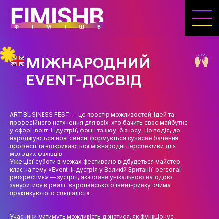
ГОЛОВНА
КАФЕДРА ІВЕНТ-МЕНЕДЖМЕНТУ ТА
ІНДУСТРІЇ ДОЗВІЛЛЯ
МІЖНАРОДНИЙ
МЕТА, ЗАВДАННЯ ТА ІСТОРІЯ КАФЕДРИ
EVENT-ДОСВІД
ВИКЛАДАЦЬКИЙ СКЛАД
ОСВІТНЯ ДІЯЛЬНІСТЬ
ART BUSINESS FEST — це простір можливостей, ідей та
професійного натхнення для всіх, хто бачить своє майбутнє
ОСВІТНІ ПРОГРАМИ
у сфері івент-індустрії, фешн та шоу-бізнесу. Це подія, де
народжуються нові сенси, формується сучасне бачення
професії та відкриваються міжнародні перспективи для
ПРАКТИКА
молодих фахівців.
Уже цієї суботи в межах фестивалю відбудеться майстер-
СИЛАБУСИ
клас на тему «Event-індустрія у Великій Британії: personal
perspective» — зустріч, яка стане унікальною нагодою
зануритися в реалії європейського івент-ринку очима
НАУКА
практикуючого спеціаліста.
НАПРЯМИ ДОСЛІДЖЕНЬ
Учасники матимуть можливість дізнатися, як функціонує