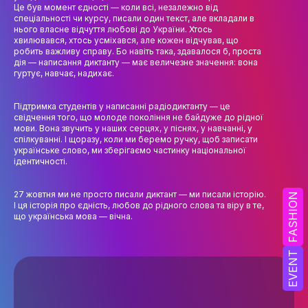
НАУК.РОБОТА СТУДЕНТІВ
Це був момент єдності — коли всі, незалежно від
спеціальності чи курсу, писали один текст, але вкладали в
нього власне відчуття любові до України. Хтось
ВИДАВНИЧА ДІЯЛЬНІСТЬ
хвилювався, хтось усміхався, але кожен відчував, що
робить важливу справу. Бо навіть така, здавалося б, проста
КОНФЕРЕНЦІЇ, СЕМІНАРИ
дія — написання диктанту — має величезне значення: вона
гуртує, навчає, надихає.
ПІДВИЩЕННЯ КВАЛІФІКАЦІЇ
Підтримка студентів у написанні радіодиктанту — це
ЯКІСТЬ ОСВІТИ
свідчення того, що молоде покоління не байдужe до рідної
мови. Вона звучить у наших серцях, у піснях, у навчанні, у
спілкуванні. І щоразу, коли ми беремо ручку, щоб записати
АКАДЕМІЧНА ДОБРОЧЕСНІСТЬ
українське слово, ми зберігаємо частинку національної
ідентичності.
АКАДЕМІЧНА МОБІЛЬНІСТЬ
27 жовтня ми не просто писали диктант — ми писали історію.
СПІВПРАЦЯ
FASHION
І ця історія про єдність, любов до рідного слова та віру в те,
що українська мова — вічна.
КАФЕДРА ФЕШН ТА ШОУ-БІЗНЕСУ
МЕТА, ЗАВДАННЯ ТА ІСТОРІЯ КАФЕДРИ
EVENT
ВИКЛАДАЦЬКИЙ СКЛАД
ОСВІТНЯ ДІЯЛЬНІСТЬ