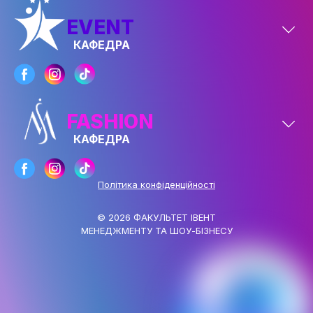
ДОСЯГНЕННЯ ТА МИСТЕЦЬКА
EVENT
ДІЯЛЬНІСТЬ
КАФЕДРА
АБІТУРІЄНТУ
РЕЄСТРАЦІЯ АБІТУРІЄНТА
КУРСИ
FASHION
МОТИВАЦІЙНИЙ ЛИСТ
КАФЕДРА
ПРАВИЛА ПРИЙОМУ
Політика конфіденційності
ПЕРЕЛІК ДОКУМЕНТІВ
НОВИНИ ЗІРКОВОГО ФАКУЛЬТЕТУ
© 2026 ФАКУЛЬТЕТ ІВЕНТ
МЕНЕДЖМЕНТУ ТА ШОУ-БІЗНЕСУ
ПРАВИЛА ПРИЙОМУ