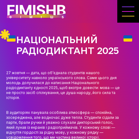
ГОЛОВНА
КАФЕДРА ІВЕНТ-МЕНЕДЖМЕНТУ ТА
ІНДУСТРІЇ ДОЗВІЛЛЯ
НАЦІОНАЛЬНИЙ
МЕТА, ЗАВДАННЯ ТА ІСТОРІЯ КАФЕДРИ
РАДІОДИКТАНТ 2025
ВИКЛАДАЦЬКИЙ СКЛАД
ОСВІТНЯ ДІЯЛЬНІСТЬ
27 жовтня — дата, що об’єднала студентів нашого
університету навколо українського слова. Саме цього дня
ОСВІТНІ ПРОГРАМИ
молодь долучилася до написання Національного
радіодиктанту єдності 2025, щоб вкотре довести: мова — це
не просто засіб спілкування, це душа народу, його сила та
ПРАКТИКА
історія.
СИЛАБУСИ
В аудиторіях панувала особлива атмосфера — спокійна,
зосереджена, але водночас дуже тепла. Студенти сідали за
НАУКА
парти, брали ручки й уважно слухали дикторський голос,
який лунав із екранів і радіоприймачів. У кожному слові —
НАПРЯМИ ДОСЛІДЖЕНЬ
відчуття гордості за рідну мову, у кожному рядку —
усвідомлення того, що ми частина великої історії.