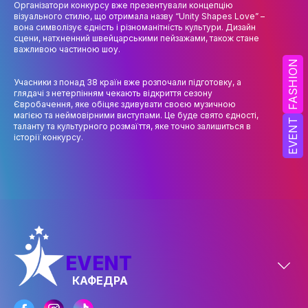
Організатори конкурсу вже презентували концепцію
НАУК.РОБОТА СТУДЕНТІВ
візуального стилю, що отримала назву “Unity Shapes Love” –
вона символізує єдність і різноманітність культури. Дизайн
ВИДАВНИЧА ДІЯЛЬНІСТЬ
сцени, натхненний швейцарськими пейзажами, також стане
важливою частиною шоу.
КОНФЕРЕНЦІЇ, СЕМІНАРИ
FASHION
Учасники з понад 38 країн вже розпочали підготовку, а
ПІДВИЩЕННЯ КВАЛІФІКАЦІЇ
глядачі з нетерпінням чекають відкриття сезону
Євробачення, яке обіцяє здивувати своєю музичною
ЯКІСТЬ ОСВІТИ
магією та неймовірними виступами. Це буде свято єдності,
EVENT
таланту та культурного розмаїття, яке точно залишиться в
історії конкурсу.
АКАДЕМІЧНА ДОБРОЧЕСНІСТЬ
АКАДЕМІЧНА МОБІЛЬНІСТЬ
СПІВПРАЦЯ
КАФЕДРА ФЕШН ТА ШОУ-БІЗНЕСУ
МЕТА, ЗАВДАННЯ ТА ІСТОРІЯ КАФЕДРИ
EVENT
ВИКЛАДАЦЬКИЙ СКЛАД
КАФЕДРА
ОСВІТНЯ ДІЯЛЬНІСТЬ