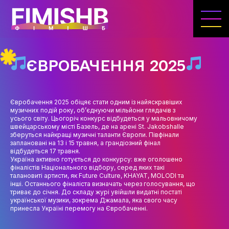
ГОЛОВНА
КАФЕДРА ІВЕНТ-МЕНЕДЖМЕНТУ ТА
ІНДУСТРІЇ ДОЗВІЛЛЯ
ЄВРОБАЧЕННЯ 2025
МЕТА, ЗАВДАННЯ ТА ІСТОРІЯ КАФЕДРИ
ВИКЛАДАЦЬКИЙ СКЛАД
Євробачення 2025 обіцяє стати одним із найяскравіших
музичних подій року, об’єднуючи мільйони глядачів з
ОСВІТНЯ ДІЯЛЬНІСТЬ
усього світу. Цьогоріч конкурс відбудеться у мальовничому
швейцарському місті Базель, де на арені St. Jakobshalle
ОСВІТНІ ПРОГРАМИ
зберуться найкращі музичні таланти Європи. Півфінали
заплановані на 13 і 15 травня, а грандіозний фінал
відбудеться 17 травня.
ПРАКТИКА
Україна активно готується до конкурсу: вже оголошено
фіналістів Національного відбору, серед яких такі
СИЛАБУСИ
талановиті артисти, як Future Culture, KHAYAT, MOLODI та
інші. Останнього фіналіста визначать через голосування, що
триває до січня. До складу журі увійшли видатні постаті
НАУКА
української музики, зокрема Джамала, яка свого часу
принесла Україні перемогу на Євробаченні.
НАПРЯМИ ДОСЛІДЖЕНЬ