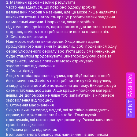
2. Маленькі кроки – великі результати
НАУК.РОБОТА СТУДЕНТІВ
Часто нам здається, що потрібно одразу зробити
величезний прорив у навчанні, але це може лише налякати і
ВИДАВНИЧА ДІЯЛЬНІСТЬ
викликати втому. Натомість краще розбити великі завдання
на маленькі частини. Наприклад, якщо потрібно
КОНФЕРЕНЦІЇ, СЕМІНАРИ
підготуватися до іспиту, варто кожного дня читати по кілька
сторінок, замість того щоб залишати все на останню ніч.
3. Система винагород
ПІДВИЩЕННЯ КВАЛІФІКАЦІЇ
Наш мозок любить винагороди. Якщо після години
продуктивного навчання ти дозволиш собі подивитися одну
ЯКІСТЬ ОСВІТИ
серію улюбленого серіалу або з’їсти щось смачненьке, це
буде стимулом продовжувати. Винагороджуючи себе за
старанність, можна привчити мозок отримувати
АКАДЕМІЧНА ДОБРОЧЕСНІСТЬ
задоволення від навчання.
4. Зміни підхід
АКАДЕМІЧНА МОБІЛЬНІСТЬ
Якщо матеріал здається нудним, спробуй змінити спосіб
FASHION
його вивчення. Замість того щоб читати сухий підручник,
знайди цікаві відео або подкасти на цю тему. Використовуй
СПІВПРАЦЯ
схеми, таблиці, асоціації. А ще краще – пояснюй матеріал
іншим. Це допоможе не лише тобі запам’ятати, а й принесе
КАФЕДРА ФЕШН ТА ШОУ-БІЗНЕСУ
задоволення від процесу.
EVENT
5. Оточення має значення
Якщо ти вчишся серед людей, які постійно відкладають
МЕТА, ЗАВДАННЯ ТА ІСТОРІЯ КАФЕДРИ
справи, це може впливати й на тебе. Тому шукай
однодумців, які також прагнуть розвитку. Разом навчатися
ВИКЛАДАЦЬКИЙ СКЛАД
простіше та цікавіше.
6. Режим дня та відпочинок
Без правильного балансу між навчанням і відпочинком
ОСВІТНЯ ДІЯЛЬНІСТЬ