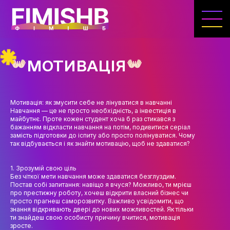
ГОЛОВНА
КАФЕДРА ІВЕНТ-МЕНЕДЖМЕНТУ ТА
ІНДУСТРІЇ ДОЗВІЛЛЯ
МОТИВАЦІЯ
МЕТА, ЗАВДАННЯ ТА ІСТОРІЯ КАФЕДРИ
ВИКЛАДАЦЬКИЙ СКЛАД
Мотивація: як змусити себе не лінуватися в навчанні
Навчання — це не просто необхідність, а інвестиція в
ОСВІТНЯ ДІЯЛЬНІСТЬ
майбутнє. Проте кожен студент хоча б раз стикався з
бажанням відкласти навчання на потім, подивитися серіал
ОСВІТНІ ПРОГРАМИ
замість підготовки до іспиту або просто полінуватися. Чому
так відбувається і як знайти мотивацію, щоб не здаватися?
ПРАКТИКА
1. Зрозумій свою ціль
СИЛАБУСИ
Без чіткої мети навчання може здаватися безглуздим.
Постав собі запитання: навіщо я вчуся? Можливо, ти мрієш
про престижну роботу, хочеш відкрити власний бізнес чи
НАУКА
просто прагнеш саморозвитку. Важливо усвідомити, що
знання відкривають двері до нових можливостей. Як тільки
НАПРЯМИ ДОСЛІДЖЕНЬ
ти знайдеш свою особисту причину вчитися, мотивація
зросте.