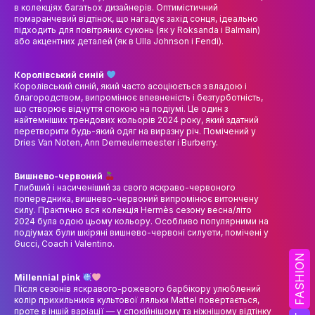
НАУК.РОБОТА СТУДЕНТІВ
в колекціях багатьох дизайнерів. Оптимістичний
помаранчевий відтінок, що нагадує захід сонця, ідеально
підходить для повітряних суконь (як у Roksanda і Balmain)
ВИДАВНИЧА ДІЯЛЬНІСТЬ
або акцентних деталей (як в Ulla Johnson і Fendi).
КОНФЕРЕНЦІЇ, СЕМІНАРИ
Королівський синій
ПІДВИЩЕННЯ КВАЛІФІКАЦІЇ
Королівський синій, який часто асоціюється з владою і
благородством, випромінює впевненість і безтурботність,
що створює відчуття спокою на подіумі. Це один з
ЯКІСТЬ ОСВІТИ
найтемніших трендових кольорів 2024 року, який здатний
перетворити будь-який одяг на виразну річ. Помічений у
Dries Van Noten, Ann Demeulemeester і Burberry.
АКАДЕМІЧНА ДОБРОЧЕСНІСТЬ
АКАДЕМІЧНА МОБІЛЬНІСТЬ
Вишнево-червоний
Глибший і насиченіший за свого яскраво-червоного
попередника, вишнево-червоний випромінює витончену
СПІВПРАЦЯ
силу. Практично вся колекція Hermès сезону весна/літо
2024 була одою цьому кольору. Особливо популярними на
КАФЕДРА ФЕШН ТА ШОУ-БІЗНЕСУ
подіумах були шкіряні вишнево-червоні силуети, помічені у
Gucci, Coach і Valentino.
FASHION
МЕТА, ЗАВДАННЯ ТА ІСТОРІЯ КАФЕДРИ
Millennial pink
ВИКЛАДАЦЬКИЙ СКЛАД
Після сезонів яскравого-рожевого барбікору улюблений
колір прихильників культової ляльки Mattel повертається,
ОСВІТНЯ ДІЯЛЬНІСТЬ
проте в іншій варіації — у спокійнішому та ніжнішому відтінку