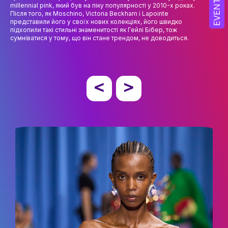
EVENT
millennial pink, який був на піку популярності у 2010-х роках.
Після того, як Moschino, Victoria Beckham і Lapointe
ОСВІТНІ ПРОГРАМИ
представили його у своїх нових колекціях, його швидко
підхопили такі стильні знаменитості як Гейлі Бібер, тож
ПРАКТИКА
сумніватися у тому, що він стане трендом, не доводиться.
НАУКА
НАУК.РОБОТА СТУДЕНТІВ
ВИДАВНИЧА ДІЯЛЬНІСТЬ
КОНФЕРЕНЦІЇ, СЕМІНАРИ
ПІДВИЩЕННЯ КВАЛІФІКАЦІЇ
ЯКІСТЬ ОСВІТИ
АКАДЕМІЧНА ДОБРОЧЕСНІСТЬ
ЗДОБУВАЧІВ
СПІВПРАЦЯ