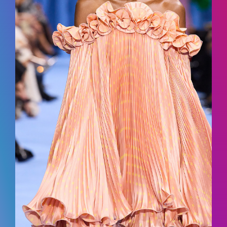
ДОСЯГНЕННЯ ТА МИСТЕЦЬКА
ДІЯЛЬНІСТЬ
АБІТУРІЄНТУ
РЕЄСТРАЦІЯ АБІТУРІЄНТА
КУРСИ
МОТИВАЦІЙНИЙ ЛИСТ
ПРАВИЛА ПРИЙОМУ
ПЕРЕЛІК ДОКУМЕНТІВ
НОВИНИ ЗІРКОВОГО ФАКУЛЬТЕТУ
ПРАВИЛА ПРИЙОМУ