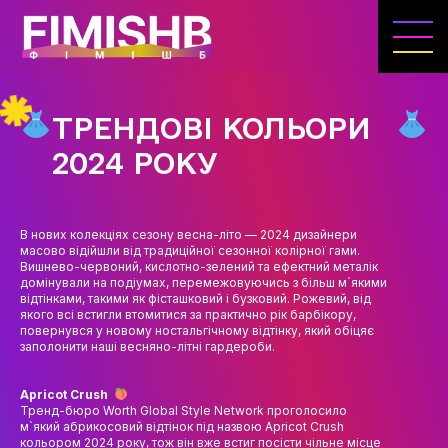
ГОЛОВНА
КАФЕДРА ІВЕНТ-МЕНЕДЖМЕНТУ ТА
ІНДУСТРІЇ ДОЗВІЛЛЯ
ТРЕНДОВІ КОЛЬОРИ
МЕТА, ЗАВДАННЯ ТА ІСТОРІЯ КАФЕДРИ
2024 РОКУ
ВИКЛАДАЦЬКИЙ СКЛАД
ОСВІТНЯ ДІЯЛЬНІСТЬ
В нових колекціях сезону весна-літо — 2024 дизайнери
масово відійшли від традиційної сезонної колірної гами.
ОСВІТНІ ПРОГРАМИ
Вишнево-червоний, кислотно-зелений та ефектний металік
домінували на подіумах, перемежовуючись з більш м`якими
відтінками, такими як фісташковий і бузковий. Рожевий, від
ПРАКТИКА
якого всі встигли втомитися за практично рік барбікору,
повернувся у новому ностальгічному відтінку, який обіцяє
СИЛАБУСИ
заполонити наші весняно-літні гардероби.
НАУКА
Apricot Crush
Тренд-бюро Worth Global Style Network проголосило
НАПРЯМИ ДОСЛІДЖЕНЬ
м`який абрикосовий відтінок під назвою Apricot Crush
кольором 2024 року, тож він вже встиг посісти чільне місце