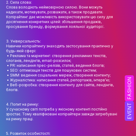
2. Сила слова:
НАУК.РОБОТА СТУДЕНТІВ
Слова володіють неймовірною силою. Вони можуть
надихати, мотивувати, розважати, а також продавати.
ВИДАВНИЧА ДІЯЛЬНІСТЬ
Копірайтинг дає можливість використовувати цю силу для
досягнення конкретних цілей: збільшення продажів,
КОНФЕРЕНЦІЇ, СЕМІНАРИ
просування бренду, формування лояльної аудиторії.
ПІДВИЩЕННЯ КВАЛІФІКАЦІЇ
3. Універсальність:
Навички копірайтингу знаходять застосування практично у
ЯКІСТЬ ОСВІТИ
будь-якій сфері:
• Реклама та маркетинг: створення рекламних текстів,
слоганів, лендінгів, email-розсилок;
АКАДЕМІЧНА ДОБРОЧЕСНІСТЬ
• PR: написання прес-релізів, статей, ведення блогів;
• SEO: оптимізація текстів для пошукових систем;
АКАДЕМІЧНА МОБІЛЬНІСТЬ
• SMM: ведення соціальних мереж, створення контенту;
FASHION
• Журналістика: написання статей, репортажів, інтерв’ю;
• Веб-розробка: створення контенту для сайтів, лендінгів,
СПІВПРАЦЯ
блогів.
КАФЕДРА ФЕШН ТА ШОУ-БІЗНЕСУ
4. Попит на ринку:
EVENT
У сучасному світі потреба у якісному контенті постійно
МЕТА, ЗАВДАННЯ ТА ІСТОРІЯ КАФЕДРИ
зростає. Тому кваліфіковані копірайтери завжди затребувані
на ринку праці.
ВИКЛАДАЦЬКИЙ СКЛАД
5. Розвиток особистості:
ОСВІТНЯ ДІЯЛЬНІСТЬ