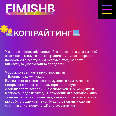
ГОЛОВНА
КАФЕДРА ІВЕНТ-МЕНЕДЖМЕНТУ ТА
ІНДУСТРІЇ ДОЗВІЛЛЯ
КОПІРАЙТИНГ
МЕТА, ЗАВДАННЯ ТА ІСТОРІЯ КАФЕДРИ
ВИКЛАДАЦЬКИЙ СКЛАД
У світі, де інформація ллється безперервно, а увага людей
стає дедалі мінливішою, копірайтинг виступає не просто
ОСВІТНЯ ДІЯЛЬНІСТЬ
набором слів, а потужним інструментом, що здатен
впливати, зацікавлювати та продавати.
ОСВІТНІ ПРОГРАМИ
Чому ж копірайтинг є таким важливим?
1. Ефективна комунікація:
ПРАКТИКА
Вміння чітко та лаконічно формулювати думки, доносити
інформацію до цільової аудиторії, враховуючи її
СИЛАБУСИ
особливості та потреби – це основа успішної комунікації.
Копірайтинг дає необхідні інструменти для побудови чіткої
та переконливої ​​аргументації, емоційного зв’язку з читачем,
НАУКА
що робить будь-який текст, будь то рекламний слоган,
стаття чи опис продукту, дійсно
ефективним.
НАПРЯМИ ДОСЛІДЖЕНЬ