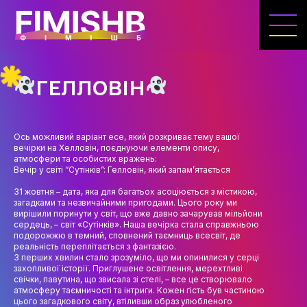
ГОЛОВНА
КАФЕДРА ІВЕНТ-МЕНЕДЖМЕНТУ ТА
ІНДУСТРІЇ ДОЗВІЛЛЯ
ГЕЛЛОВІН
МЕТА, ЗАВДАННЯ ТА ІСТОРІЯ КАФЕДРИ
ВИКЛАДАЦЬКИЙ СКЛАД
Ось можливий варіант есе, який розкриває тему вашої
вечірки на Хелловін, поєднуючи елементи опису,
ОСВІТНЯ ДІЯЛЬНІСТЬ
атмосфери та особистих вражень:
Вечір у світі “Сутінків”: Гелловін, який запам’ятається
ОСВІТНІ ПРОГРАМИ
31 жовтня – дата, яка для багатьох асоціюється з містикою,
загадками та незвичайними пригодами. Цього року ми
ПРАКТИКА
вирішили поринути у світ, що вже давно зачарував мільйони
сердець, – світ «Сутінків». Наша вечірка стала справжньою
СИЛАБУСИ
подорожжю в темний, сповнений таємниць всесвіт, де
реальність переплітається з фантазією.
З перших хвилин стало зрозуміло, що ми опинилися у серці
НАУКА
захопливої історії. Приглушене освітлення, мерехтливі
свічки, павутина, що звисала зі стелі, – все це створювало
НАПРЯМИ ДОСЛІДЖЕНЬ
атмосферу таємничості та інтриги. Кожен гість був частиною
цього загадкового світу, втіливши образ улюбленого