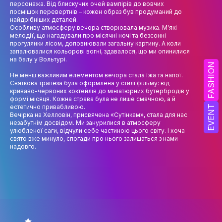
персонажа. Від блискучих очей вампірів до вовчих
НАУК.РОБОТА СТУДЕНТІВ
посмішок перевертнів – кожен образ був продуманий до
найдрібніших деталей.
ВИДАВНИЧА ДІЯЛЬНІСТЬ
Особливу атмосферу вечора створювала музика. М’які
мелодії, що нагадували про місячні ночі та безсонні
КОНФЕРЕНЦІЇ, СЕМІНАРИ
прогулянки лісом, доповнювали загальну картину. А коли
запалювалися кольорові вогні, здавалося, що ми опинилися
на балу у Вольтурі.
ПІДВИЩЕННЯ КВАЛІФІКАЦІЇ
FASHION
Не менш важливим елементом вечора стала їжа та напої.
ЯКІСТЬ ОСВІТИ
Святкова трапеза була оформлена у стилі фільму: від
криваво-червоних коктейлів до мініатюрних бутербродів у
формі місяця. Кожна страва була не лише смачною, а й
АКАДЕМІЧНА ДОБРОЧЕСНІСТЬ
естетично привабливою.
EVENT
Вечірка на Хелловін, присвячена «Сутінкам», стала для нас
АКАДЕМІЧНА МОБІЛЬНІСТЬ
незабутнім досвідом. Ми занурилися в атмосферу
улюбленої саги, відчули себе частиною цього світу. І хоча
свято вже минуло, спогади про нього залишаться з нами
СПІВПРАЦЯ
надовго.
КАФЕДРА ФЕШН ТА ШОУ-БІЗНЕСУ
МЕТА, ЗАВДАННЯ ТА ІСТОРІЯ КАФЕДРИ
ВИКЛАДАЦЬКИЙ СКЛАД
ОСВІТНЯ ДІЯЛЬНІСТЬ