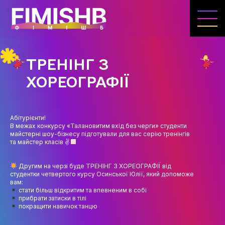
ГОЛОВНА
КАФЕДРА ІВЕНТ-МЕНЕДЖМЕНТУ ТА
ІНДУСТРІЇ ДОЗВІЛЛЯ
ТРЕНІНГ З
МЕТА, ЗАВДАННЯ ТА ІСТОРІЯ КАФЕДРИ
ХОРЕОГРАФІЇ
ВИКЛАДАЦЬКИЙ СКЛАД
ОСВІТНЯ ДІЯЛЬНІСТЬ
Абітурієнти!
В межах конкурсу «Талановитим вхід без черги» студенти
ОСВІТНІ ПРОГРАМИ
майстерні шоу-бізнесу підготували для вас серію тренінгів
та майстер класів ✌
ПРАКТИКА
Другим на черзі буде ТРЕНІНГ З ХОРЕОГРАФІЇ від
СИЛАБУСИ
студентки четвертого курсу Осинської Юлії, який допоможе
вам:
стати більш відкритим та впевненим в собі
НАУКА
прибрати затиски в тілі
покращити навичок танцю
НАПРЯМИ ДОСЛІДЖЕНЬ