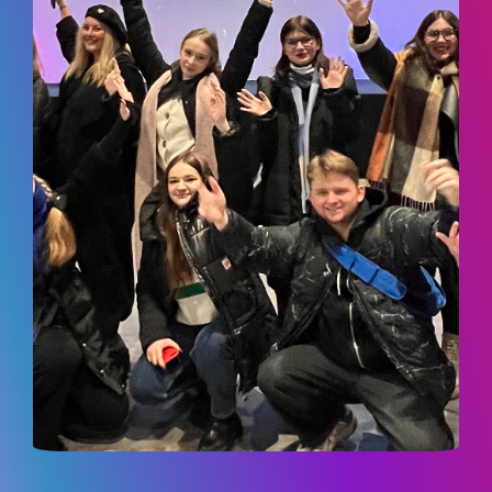
ДОСЯГНЕННЯ ТА МИСТЕЦЬКА
ДІЯЛЬНІСТЬ
АБІТУРІЄНТУ
РЕЄСТРАЦІЯ АБІТУРІЄНТА
КУРСИ
МОТИВАЦІЙНИЙ ЛИСТ
ПРАВИЛА ПРИЙОМУ
ПЕРЕЛІК ДОКУМЕНТІВ
НОВИНИ ЗІРКОВОГО ФАКУЛЬТЕТУ
ПРАВИЛА ПРИЙОМУ