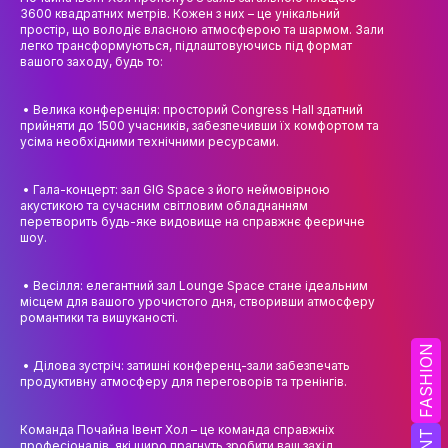
НАУК.РОБОТА СТУДЕНТІВ
3600 квадратних метрів. Кожен з них – це унікальний
простір, що володіє власною атмосферою та шармом. Зали
легко трансформуються, підлаштовуючись під формат
ВИДАВНИЧА ДІЯЛЬНІСТЬ
вашого заходу, будь то:
КОНФЕРЕНЦІЇ, СЕМІНАРИ
• Велика конференція: просторий Congress Hall здатний
ПІДВИЩЕННЯ КВАЛІФІКАЦІЇ
прийняти до 1500 учасників, забезпечивши їх комфортом та
усіма необхідними технічними ресурсами.
ЯКІСТЬ ОСВІТИ
• Гала-концерт: зал GIG Space з його неймовірною
АКАДЕМІЧНА ДОБРОЧЕСНІСТЬ
акустикою та сучасним світловим обладнанням
перетворить будь-яке видовище на справжнє феєричне
шоу.
АКАДЕМІЧНА МОБІЛЬНІСТЬ
СПІВПРАЦЯ
• Весілля: елегантний зал Lounge Space стане ідеальним
місцем для вашого урочистого дня, створивши атмосферу
романтики та вишуканості.
КАФЕДРА ФЕШН ТА ШОУ-БІЗНЕСУ
FASHION
• Ділова зустріч: затишні конференц-зали забезпечать
МЕТА, ЗАВДАННЯ ТА ІСТОРІЯ КАФЕДРИ
продуктивну атмосферу для переговорів та тренінгів.
ВИКЛАДАЦЬКИЙ СКЛАД
Команда Почайна Івент Хол – це команда справжніх
ОСВІТНЯ ДІЯЛЬНІСТЬ
професіоналів, які щиро прагнуть зробити ваш захід