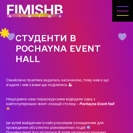
ГОЛОВНА
КАФЕДРА ІВЕНТ-МЕНЕДЖМЕНТУ ТА
ІНДУСТРІЇ ДОЗВІЛЛЯ
СТУДЕНТИ В
МЕТА, ЗАВДАННЯ ТА ІСТОРІЯ КАФЕДРИ
POCHAYNA EVENT
ВИКЛАДАЦЬКИЙ СКЛАД
HALL
ОСВІТНЯ ДІЯЛЬНІСТЬ
ОСВІТНІ ПРОГРАМИ
Ознайомча практика видалась насиченою, тому нам є що
згадати і чим з вами ще поділитись
ПРАКТИКА
Нещодавно наші першокурсники відвідали одну з
СИЛАБУСИ
найпопулярніших івент-локацій столиці –
Pochayna Event Hall
НАУКА
Це кутий майданчик із найсучаснішим оснащенням для
НАПРЯМИ ДОСЛІДЖЕНЬ
проведення абсолютно різноманітних подій
Почайна Івент Хол пропонує 8 залів загальною площею