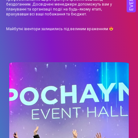
EVENT
бездоганним. Досвідчені менеджери допоможуть вам у
плануванні та організації події на будь-якому етапі,
ОСВІТНІ ПРОГРАМИ
врахувавши всі ваші побажання та бюджет.
ПРАКТИКА
Майбутні івентори залишились під великим враженням
НАУКА
НАУК.РОБОТА СТУДЕНТІВ
ВИДАВНИЧА ДІЯЛЬНІСТЬ
КОНФЕРЕНЦІЇ, СЕМІНАРИ
ПІДВИЩЕННЯ КВАЛІФІКАЦІЇ
ЯКІСТЬ ОСВІТИ
АКАДЕМІЧНА ДОБРОЧЕСНІСТЬ
ЗДОБУВАЧІВ
СПІВПРАЦЯ