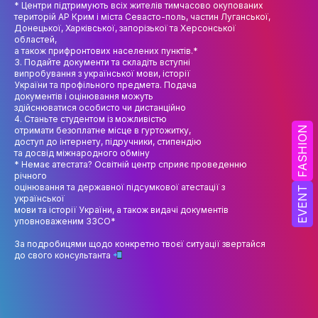
* Центри підтримують всіх жителів тимчасово окупованих
НАУК.РОБОТА СТУДЕНТІВ
територій АР Крим і міста Севасто-поль, частин Луганської,
Донецької, Харківської, запорізької та Херсонської
ВИДАВНИЧА ДІЯЛЬНІСТЬ
областей,
а також прифронтових населених пунктів.*
КОНФЕРЕНЦІЇ, СЕМІНАРИ
3. Подайте документи та складіть вступні
випробування з української мови, історії
України та профільного предмета. Подача
ПІДВИЩЕННЯ КВАЛІФІКАЦІЇ
документів і оцінювання можуть
здійснюватися особисто чи дистанційно
ЯКІСТЬ ОСВІТИ
4. Станьте студентом із можливістю
FASHION
отримати безоплатне місце в гуртожитку,
доступ до інтернету, підручники, стипендію
АКАДЕМІЧНА ДОБРОЧЕСНІСТЬ
та досвід міжнародного обміну
* Немає атестата? Освітній центр сприяє проведенню
АКАДЕМІЧНА МОБІЛЬНІСТЬ
річного
оцінювання та державної підсумкової атестації з
EVENT
української
СПІВПРАЦЯ
мови та історії України, а також видачі документів
уповноваженим ЗЗСО*
КАФЕДРА ФЕШН ТА ШОУ-БІЗНЕСУ
За подробицями щодо конкретно твоєї ситуації звертайся
до свого консультанта
МЕТА, ЗАВДАННЯ ТА ІСТОРІЯ КАФЕДРИ
ВИКЛАДАЦЬКИЙ СКЛАД
ОСВІТНЯ ДІЯЛЬНІСТЬ