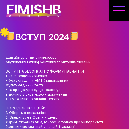
ГОЛОВНА
КАФЕДРА ІВЕНТ-МЕНЕДЖМЕНТУ ТА
ІНДУСТРІЇ ДОЗВІЛЛЯ
ВСТУП 2024
МЕТА, ЗАВДАННЯ ТА ІСТОРІЯ КАФЕДРИ
ВИКЛАДАЦЬКИЙ СКЛАД
Для абітурієнтів із тимчасово
окупованих і «прифронтових територій» України.
ОСВІТНЯ ДІЯЛЬНІСТЬ
ВСТУП НА БЕЗОПЛАТНУ ФОРМУ НАВЧАННЯ:
ОСВІТНІ ПРОГРАМИ
• на спрощених умовах
• без складання НМТ (національний
мультимедійний тест)
ПРАКТИКА
• за процедурою, що враховує
відсутність українських документів
СИЛАБУСИ
• із можливістю онлайн-вступу
ПОСЛІДОВНІСТЬ ДІЙ:
НАУКА
1. Оберіть спеціальність
2. Зверніться в Освітній центр
НАПРЯМИ ДОСЛІДЖЕНЬ
«Крим-Україна» чи «Донбас-Україна» при університеті
(контакти можна знайти на сайті закладу)