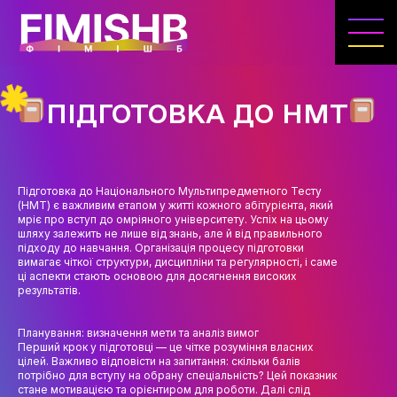
ГОЛОВНА
КАФЕДРА ІВЕНТ-МЕНЕДЖМЕНТУ ТА
ІНДУСТРІЇ ДОЗВІЛЛЯ
ПІДГОТОВКА ДО НМТ
МЕТА, ЗАВДАННЯ ТА ІСТОРІЯ КАФЕДРИ
ВИКЛАДАЦЬКИЙ СКЛАД
Підготовка до Національного Мультипредметного Тесту
ОСВІТНЯ ДІЯЛЬНІСТЬ
(НМТ) є важливим етапом у житті кожного абітурієнта, який
мріє про вступ до омріяного університету. Успіх на цьому
ОСВІТНІ ПРОГРАМИ
шляху залежить не лише від знань, але й від правильного
підходу до навчання. Організація процесу підготовки
вимагає чіткої структури, дисципліни та регулярності, і саме
ПРАКТИКА
ці аспекти стають основою для досягнення високих
результатів.
СИЛАБУСИ
Планування: визначення мети та аналіз вимог
НАУКА
Перший крок у підготовці — це чітке розуміння власних
цілей. Важливо відповісти на запитання: скільки балів
НАПРЯМИ ДОСЛІДЖЕНЬ
потрібно для вступу на обрану спеціальність? Цей показник
стане мотивацією та орієнтиром для роботи. Далі слід