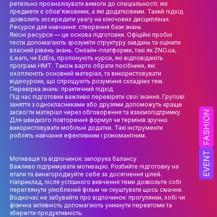
ретельно проаналізувати вимоги до спеціальності: які
НАУК.РОБОТА СТУДЕНТІВ
предмети є обов’язковими, а які додатковими. Такий підхід
дозволить зосередити увагу на ключових дисциплінах.
ВИДАВНИЧА ДІЯЛЬНІСТЬ
Ресурси для навчання: створення бази знань
Якісні ресурси — це основа підготовки. Офіційні пробні
КОНФЕРЕНЦІЇ, СЕМІНАРИ
тести допомагають зрозуміти структуру завдань та оцінити
власний рівень знань. Онлайн-платформи, такі як ZNO.ua,
iLearn, чи EdEra, пропонують курси, які відповідають
ПІДВИЩЕННЯ КВАЛІФІКАЦІЇ
програмі НМТ. Також варто обрати посібники, які
охоплюють основний матеріал, та використовувати
ЯКІСТЬ ОСВІТИ
відеоуроки, що спрощують розуміння складних тем.
Перевірка знань: практичний підхід
Під час підготовки важливо перевіряти свої знання. Групові
АКАДЕМІЧНА ДОБРОЧЕСНІСТЬ
заняття з однокласниками або друзями допоможуть краще
засвоїти матеріал через обговорення та взаємопідтримку.
FASHION
АКАДЕМІЧНА МОБІЛЬНІСТЬ
Для швидкого повторення формул чи термінів зручно
використовувати мобільні додатки. Такі інструменти
роблять навчання ефективним і різноманітним.
СПІВПРАЦЯ
EVENT
КАФЕДРА ФЕШН ТА ШОУ-БІЗНЕСУ
Мотивація та відпочинок: запорука балансу
Важливо підтримувати мотивацію. Розбийте підготовку на
етапи та винагороджуйте себе за досягнення цілей.
МЕТА, ЗАВДАННЯ ТА ІСТОРІЯ КАФЕДРИ
Наприклад, після успішного вивчення теми дозвольте собі
переглянути улюблений фільм чи скуштувати щось смачне.
ВИКЛАДАЦЬКИЙ СКЛАД
Водночас не забувайте про відпочинок: прогулянки, хобі чи
фізична активність допомагають уникнути перевтоми та
зберегти продуктивність.
ОСВІТНЯ ДІЯЛЬНІСТЬ