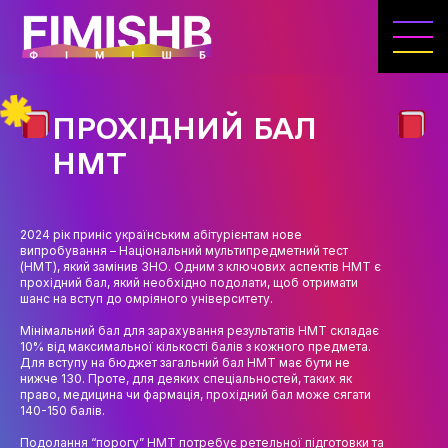
ГОЛОВНА
КАФЕДРА ІВЕНТ-МЕНЕДЖМЕНТУ ТА
ІНДУСТРІЇ ДОЗВІЛЛЯ
ПРОХІДНИЙ БАЛ
МЕТА, ЗАВДАННЯ ТА ІСТОРІЯ КАФЕДРИ
НМТ
ВИКЛАДАЦЬКИЙ СКЛАД
ОСВІТНЯ ДІЯЛЬНІСТЬ
2024 рік приніс українським абітурієнтам нове
випробування – Національний мультипредметний тест
ОСВІТНІ ПРОГРАМИ
(НМТ), який замінив ЗНО. Одним з ключових аспектів НМТ є
прохідний бал, який необхідно подолати, щоб отримати
шанс на вступ до омріяного університету.
ПРАКТИКА
Мінімальний бал для зарахування результатів НМТ складає
СИЛАБУСИ
10% від максимальної кількості балів з кожного предмета.
Для вступу на бюджет загальний бал НМТ має бути не
нижче 130. Проте, для деяких спеціальностей, таких як
НАУКА
право, медицина чи фармація, прохідний бал може сягати
140-150 балів.
НАПРЯМИ ДОСЛІДЖЕНЬ
Подолання “порогу” НМТ потребує ретельної підготовки та