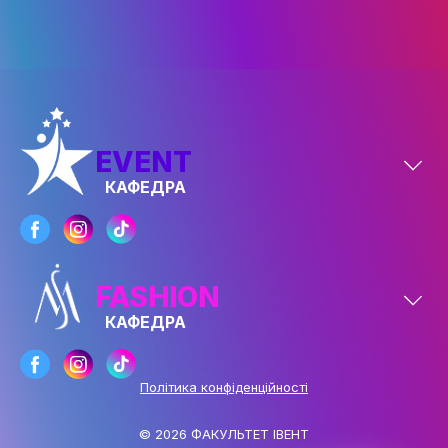
ОСВІТНІ ПРОГРАМИ
ПРАКТИКА
НАУКА
EVENT
НАУК.РОБОТА СТУДЕНТІВ
КАФЕДРА
ВИДАВНИЧА ДІЯЛЬНІСТЬ
КОНФЕРЕНЦІЇ, СЕМІНАРИ
ПІДВИЩЕННЯ КВАЛІФІКАЦІЇ
FASHION
ЯКІСТЬ ОСВІТИ
КАФЕДРА
АКАДЕМІЧНА ДОБРОЧЕСНІСТЬ
ЗДОБУВАЧІВ
Політика конфіденційності
СПІВПРАЦЯ
© 2026 ФАКУЛЬТЕТ ІВЕНТ