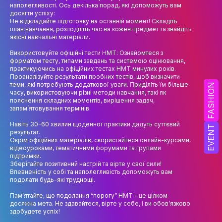
НАУК.РОБОТА СТУДЕНТІВ
наполегливості. Ось декілька порад, які допоможуть вам
досягти успіху:
Не відкладайте підготовку на останній момент! Складіть
ВИДАВНИЧА ДІЯЛЬНІСТЬ
план навчання, розподіліть час на кожен предмет та знайдіть
якісні навчальні матеріали.
КОНФЕРЕНЦІЇ, СЕМІНАРИ
Використовуйте офіційні тести НМТ: Ознайомтеся з
ПІДВИЩЕННЯ КВАЛІФІКАЦІЇ
форматом тесту, типами завдань та системою оцінювання,
практикуючись на офіційних тестах НМТ минулих років.
Проаналізуйте результати пробних тестів, щоб визначити
ЯКІСТЬ ОСВІТИ
теми, які потребують додаткової уваги. Приділіть їм більше
FASHION
часу, використовуючи різні методи навчання, такі як
пояснення складних моментів, вирішення задач,
АКАДЕМІЧНА ДОБРОЧЕСНІСТЬ
запам’ятовування термінів.
АКАДЕМІЧНА МОБІЛЬНІСТЬ
Навіть 30-60 хвилин щоденної практики дадуть суттєвий
EVENT
результат.
Окрім офіційних матеріалів, скористайтеся онлайн-курсами,
СПІВПРАЦЯ
відеоуроками, тематичними форумами та групами
підтримки.
КАФЕДРА ФЕШН ТА ШОУ-БІЗНЕСУ
Зберігайте позитивний настрій та вірте у свої сили!
Впевненість у собі та наполегливість допоможуть вам
подолати будь-які труднощі.
МЕТА, ЗАВДАННЯ ТА ІСТОРІЯ КАФЕДРИ
Пам’ятайте, що подолання “порогу” НМТ – це цілком
ВИКЛАДАЦЬКИЙ СКЛАД
досяжна мета. Не здавайтеся, вірте у себе, і ви обов’язково
здобудете успіх!
ОСВІТНЯ ДІЯЛЬНІСТЬ