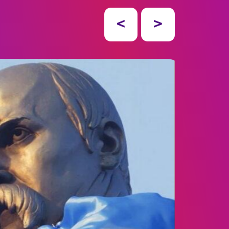
аще життя для України!
ТІВ
СТЬ
РИ
АЦІЇ
ЕСНІСТЬ
ЬКА