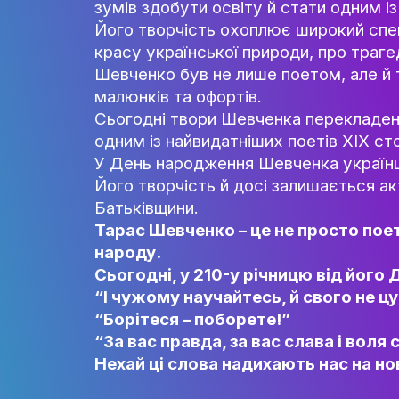
українського поета, художник
культури, а його слова й досі
Шевченко народився в селі Мори
зумів здобути освіту й стати 
Його творчість охоплює широк
красу української природи, пр
Шевченко був не лише поетом,
малюнків та офортів.
Сьогодні твори Шевченка пере
одним із найвидатніших поетів
У День народження Шевченка у
Його творчість й досі залишає
Батьківщини.
Тарас Шевченко – це не прос
народу.
Сьогодні, у 210-у річницю в