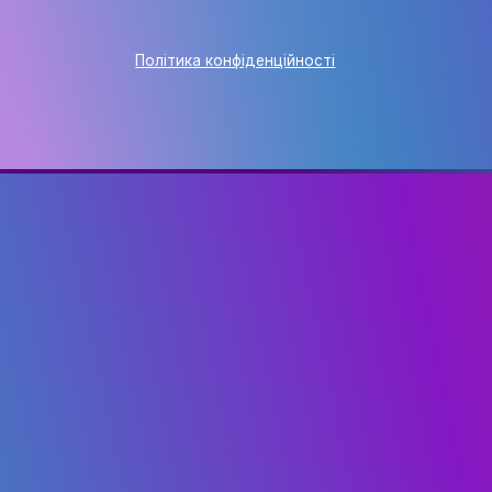
EVENT
КАФЕДРА
+38 063 141 40 48
eventmanagementknukim@
Київ, вул. Є. Коновальця, 3
ауд. 415 ПН-ПТ 09:00-18:0