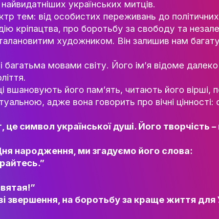
а, письменника, громадського діяча. Його
НАУК.РОБОТА СТУДЕН
 надихають українців на боротьбу за своб
ВИДАВНИЧА ДІЯЛЬНІ
нці на Київщині в кріпацькій сім’ї. Його 
КОНФЕРЕНЦІЇ, СЕМІНА
одним із найвидатніших українських митців
ПІДВИЩЕННЯ КВАЛІФІК
ий спектр тем: від особистих переживань 
ЯКІСТЬ ОСВІТИ
о трагедію кріпацтва, про боротьбу за св
 але й талановитим художником. Він зали
АКАДЕМІЧНА ДОБРОЧ
АКАДЕМІЧНА МОБІЛЬ
кладені багатьма мовами світу. Його ім’я
СПІВПРАЦЯ
 XIX століття.
країнці вшановують його пам’ять, читають
КАФЕДРА ФЕШН ТА ШОУ-БІЗН
ться актуальною, адже вона говорить про 
МЕТА, ЗАВДАННЯ ТА ІСТО
КАФЕДРИ
то поет, це символ української душі. Йо
ВИКЛАДАЦЬКИЙ СКЛАД
ОСВІТНЯ ДІЯЛЬНІСТЬ
ід його Дня народження, ми згадуємо йо