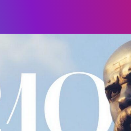
го не цурайтесь.”
ОСВІТНІ ПРОГРАМИ
ПРАКТИКА
і воля святая!”
НАУКА
с на нові звершення, на боротьбу за кр
НАУК.РОБОТА СТУДЕН
ВИДАВНИЧА ДІЯЛЬНІ
КОНФЕРЕНЦІЇ, СЕМІНА
ПІДВИЩЕННЯ КВАЛІФІК
ЯКІСТЬ ОСВІТИ
АКАДЕМІЧНА ДОБРОЧ
ЗДОБУВАЧІВ
СПІВПРАЦЯ
ДОСЯГНЕННЯ ТА МИСТЕЦ