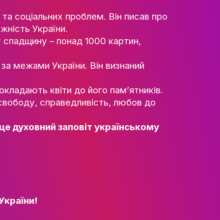
 творчість стала невід’ємною частиною ук
ТІВ
оду, справедливість та краще життя.
СТЬ
життя було сповнене труднощів і поневірянь
РИ
.
АЦІЇ
до політичних та соціальних проблем. Він
ободу та незалежність України.
шив нам багату спадщину – понад 1000 ка
ЕСНІСТЬ
НІСТЬ
 відоме далеко за межами України. Він ви
 його вірші, покладають квіти до його па
ЕСУ
вічні цінності: свободу, справедливість, 
РІЯ
го творчість – це духовний заповіт укра
го слова: