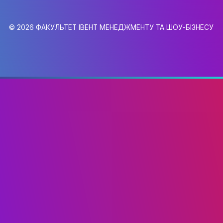
gmail.com
6,
0