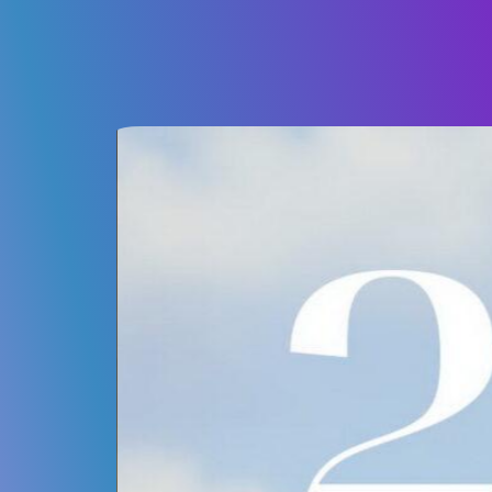
“І чужому научайтесь, й сво
“Борітеся – поборете!”
“За вас правда, за вас слава 
Нехай ці слова надихають на