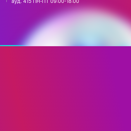
FASHION
КАФЕДРА
+38 067 502 06 40
+38 093 617 91 41
fim.ukraine@gmail.com
Київ, вул. Є. Коновальця,
ауд. 415 ПН-ПТ 09:00-18