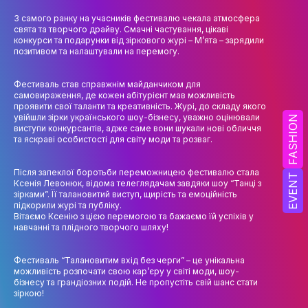
НАУК.РОБОТА СТУДЕНТІВ
З самого ранку на учасників фестивалю чекала атмосфера
свята та творчого драйву. Смачні частування, цікаві
ВИДАВНИЧА ДІЯЛЬНІСТЬ
конкурси та подарунки від зіркового журі – М’ята – зарядили
позитивом та налаштували на перемогу.
КОНФЕРЕНЦІЇ, СЕМІНАРИ
ПІДВИЩЕННЯ КВАЛІФІКАЦІЇ
Фестиваль став справжнім майданчиком для
самовираження, де кожен абітурієнт мав можливість
проявити свої таланти та креативність. Журі, до складу якого
ЯКІСТЬ ОСВІТИ
увійшли зірки українського шоу-бізнесу, уважно оцінювали
FASHION
виступи конкурсантів, адже саме вони шукали нові обличчя
та яскраві особистості для світу моди та розваг.
АКАДЕМІЧНА ДОБРОЧЕСНІСТЬ
АКАДЕМІЧНА МОБІЛЬНІСТЬ
Після запеклої боротьби переможницею фестивалю стала
EVENT
Ксенія Левонюк, відома телеглядачам завдяки шоу “Танці з
зірками”. Її талановитий виступ, щирість та емоційність
СПІВПРАЦЯ
підкорили журі та публіку.
Вітаємо Ксенію з цією перемогою та бажаємо їй успіхів у
КАФЕДРА ФЕШН ТА ШОУ-БІЗНЕСУ
навчанні та плідного творчого шляху!
МЕТА, ЗАВДАННЯ ТА ІСТОРІЯ КАФЕДРИ
Фестиваль “Талановитим вхід без черги” – це унікальна
можливість розпочати свою кар’єру у світі моди, шоу-
ВИКЛАДАЦЬКИЙ СКЛАД
бізнесу та грандіозних подій. Не пропустіть свій шанс стати
зіркою!
ОСВІТНЯ ДІЯЛЬНІСТЬ