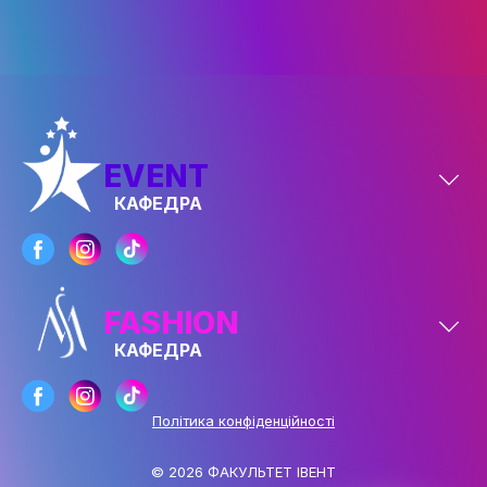
ОСВІТНІ ПРОГРАМИ
ПРАКТИКА
НАУКА
EVENT
НАУК.РОБОТА СТУДЕНТІВ
КАФЕДРА
ВИДАВНИЧА ДІЯЛЬНІСТЬ
КОНФЕРЕНЦІЇ, СЕМІНАРИ
ПІДВИЩЕННЯ КВАЛІФІКАЦІЇ
FASHION
ЯКІСТЬ ОСВІТИ
КАФЕДРА
АКАДЕМІЧНА ДОБРОЧЕСНІСТЬ
ЗДОБУВАЧІВ
Політика конфіденційності
СПІВПРАЦЯ
© 2026 ФАКУЛЬТЕТ ІВЕНТ