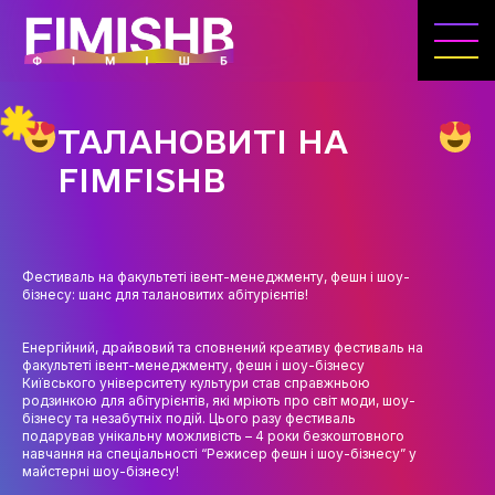
ГОЛОВНА
КАФЕДРА ІВЕНТ-МЕНЕДЖМЕНТУ ТА
ІНДУСТРІЇ ДОЗВІЛЛЯ
ТАЛАНОВИТІ НА
МЕТА, ЗАВДАННЯ ТА ІСТОРІЯ КАФЕДРИ
FIMFISHB
ВИКЛАДАЦЬКИЙ СКЛАД
ОСВІТНЯ ДІЯЛЬНІСТЬ
Фестиваль на факультеті івент-менеджменту, фешн і шоу-
ОСВІТНІ ПРОГРАМИ
бізнесу: шанс для талановитих абітурієнтів!
ПРАКТИКА
Енергійний, драйвовий та сповнений креативу фестиваль на
факультеті івент-менеджменту, фешн і шоу-бізнесу
СИЛАБУСИ
Київського університету культури став справжньою
родзинкою для абітурієнтів, які мріють про світ моди, шоу-
бізнесу та незабутніх подій. Цього разу фестиваль
НАУКА
подарував унікальну можливість – 4 роки безкоштовного
навчання на спеціальності “Режисер фешн і шоу-бізнесу” у
НАПРЯМИ ДОСЛІДЖЕНЬ
майстерні шоу-бізнесу!