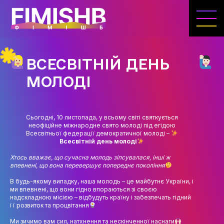
ГОЛОВНА
КАФЕДРА ІВЕНТ-МЕНЕДЖМЕНТУ ТА
ІНДУСТРІЇ ДОЗВІЛЛЯ
ВСЕСВІТНІЙ ДЕНЬ
МЕТА, ЗАВДАННЯ ТА ІСТОРІЯ КАФЕДРИ
МОЛОДІ
ВИКЛАДАЦЬКИЙ СКЛАД
ОСВІТНЯ ДІЯЛЬНІСТЬ
Сьогодні, 10 листопада, у всьому світі святкується
неофіційне міжнародне свято молоді під егідою
ОСВІТНІ ПРОГРАМИ
Всесвітньої федерації демократичної молоді –
Всесвітній день молоді
ПРАКТИКА
Хтось вважає, що сучасна молодь зіпсувалася, інші ж
впевнені, що вона перевершує попереднє покоління
СИЛАБУСИ
В будь-якому випадку, наша молодь – це майбутнє України, і
ми впевнені, що вони гідно впораються зі своєю
НАУКА
надскладною місією – відбудуть країну і забезпечать гідний
її розвиток та процвітання
НАПРЯМИ ДОСЛІДЖЕНЬ
Ми зичимо вам сил, натхнення та нескінченної наснаги