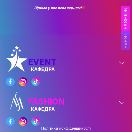
НАУК.РОБОТА СТУДЕНТІВ
Віримо у вас всім серцем!
FASHION
ВИДАВНИЧА ДІЯЛЬНІСТЬ
КОНФЕРЕНЦІЇ, СЕМІНАРИ
EVENT
ПІДВИЩЕННЯ КВАЛІФІКАЦІЇ
ЯКІСТЬ ОСВІТИ
EVENT
АКАДЕМІЧНА ДОБРОЧЕСНІСТЬ
КАФЕДРА
АКАДЕМІЧНА МОБІЛЬНІСТЬ
СПІВПРАЦЯ
КАФЕДРА ФЕШН ТА ШОУ-БІЗНЕСУ
FASHION
МЕТА, ЗАВДАННЯ ТА ІСТОРІЯ КАФЕДРИ
КАФЕДРА
ВИКЛАДАЦЬКИЙ СКЛАД
Політика конфіденційності
ОСВІТНЯ ДІЯЛЬНІСТЬ