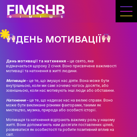
ГОЛОВНА
КАФЕДРА ІВЕНТ-МЕНЕДЖМЕНТУ ТА
ІНДУСТРІЇ ДОЗВІЛЛЯ
ДЕНЬ МОТИВАЦІЇ
МЕТА, ЗАВДАННЯ ТА ІСТОРІЯ КАФЕДРИ
ВИКЛАДАЦЬКИЙ СКЛАД
День мотивації та натхнення
– це свято, яке
відзначається щороку 2 січня. Воно присвячене важливості
ОСВІТНЯ ДІЯЛЬНІСТЬ
мотивації та натхнення в житті людини.
ОСВІТНІ ПРОГРАМИ
Мотивація
– це те, що змушує нас діяти. Вона може бути
внутрішньою, коли ми самі хочемо чогось досягти, або
зовнішньою, коли нас мотивують інші люди або обставини.
ПРАКТИКА
Натхнення
– це те, що надихає нас на великі справи. Воно
СИЛАБУСИ
може бути викликане різними факторами, такими як
мистецтво, музика, природа або особисті історії.
НАУКА
Мотивація та натхнення відіграють важливу роль у нашому
житті. Вони допомагають нам досягати поставлених цілей,
НАПРЯМИ ДОСЛІДЖЕНЬ
розвиватися як особистості та робити позитивний вплив на
світ.