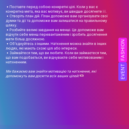
НАУК.РОБОТА СТУДЕНТІВ
• Поставте перед собою конкретні цілі. Коли у вас є
конкретна мета, яка вас мотивує, ви швидше досягнете її.
ВИДАВНИЧА ДІЯЛЬНІСТЬ
• Створіть план дій. План допоможе вам організувати свої
думки та дії та допоможе вам залишатися на правильному
КОНФЕРЕНЦІЇ, СЕМІНАРИ
шляху.
• Розбийте великі завдання на менші. Це допоможе вам
відчути себе менш перевантаженим і зробить досягнення
ПІДВИЩЕННЯ КВАЛІФІКАЦІЇ
мети більш досяжною.
FASHION
• Об’єднуйтесь з іншими. Натхнення можна знайти в інших
ЯКІСТЬ ОСВІТИ
людях, які мають схожі цілі або інтереси.
• Займайтеся тим, що ви любите. Коли ви займаєтеся тим,
що вам подобається, ви відчуваєте себе мотивованим і
АКАДЕМІЧНА ДОБРОЧЕСНІСТЬ
натхненним.
EVENT
АКАДЕМІЧНА МОБІЛЬНІСТЬ
Ми бажаємо вам знайти мотивацію та натхнення, які
допоможуть вам досягти всіх ваших цілей!
СПІВПРАЦЯ
КАФЕДРА ФЕШН ТА ШОУ-БІЗНЕСУ
МЕТА, ЗАВДАННЯ ТА ІСТОРІЯ КАФЕДРИ
ВИКЛАДАЦЬКИЙ СКЛАД
ОСВІТНЯ ДІЯЛЬНІСТЬ