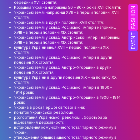
середини XVII століття;
Козацька Україна наприкінці 50 – 80-х років XVII століття;
FASHION
ОСВІТНІ ПРОГРАМИ
Українські землі наприкінці XVII – в першій половині XVIII
століття;
Українські землі в другій половині XVIII століття;
ПРАКТИКА
Українські землі у складі Російської імперії наприкінці
XVIII – в першій половині XIX століття;
EVENT
НАУКА
Українські землі у складі Австрійської імперії наприкінці
XVIII – в першій половині XIX століття;
культура України кінця XVIII – першої половини XIX
НАУК.РОБОТА СТУДЕНТІВ
століття;
Українські землі у складі Російської імперії в другій
ВИДАВНИЧА ДІЯЛЬНІСТЬ
половині XIX століття;
Українські землі у складі Австро-Угорщини в другій
КОНФЕРЕНЦІЇ, СЕМІНАРИ
половині XIX століття;
культура України в другій половині XIX – на початку XX
століття;
ПІДВИЩЕННЯ КВАЛІФІКАЦІЇ
Українські землі у складі Російської імперії в 1900 –
1914 років;
ЯКІСТЬ ОСВІТИ
Українські землі у складі Австро-Угорщини в 1900 – 1914
років;
Україна в роки Першої світової війни;
АКАДЕМІЧНА ДОБРОЧЕСНІСТЬ
початок Української революції;
розгортання Української революції, боротьба за
ЗДОБУВАЧІВ
відновлення державності;
встановлення комуністичного тоталітарного режиму в
СПІВПРАЦЯ
Україні;
утвердження більшовицького тоталітарного режиму в