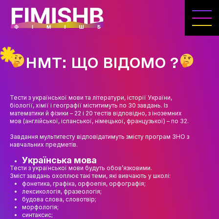
ГОЛОВНА
КАФЕДРА ІВЕНТ-МЕНЕДЖМЕНТУ ТА
ІНДУСТРІЇ ДОЗВІЛЛЯ
НМТ: ЩО ВІДОМО ?
МЕТА, ЗАВДАННЯ ТА ІСТОРІЯ КАФЕДРИ
ВИКЛАДАЦЬКИЙ СКЛАД
Тести з української мови та літератури, історії України,
біології, хімії і географії міститимуть по 30 завдань. Із
ОСВІТНЯ ДІЯЛЬНІСТЬ
математики й фізики – 22 і 20 тестів відповідно, з іноземних
мов (англійської, іспанської, німецької, французької) – по 32.
ОСВІТНІ ПРОГРАМИ
Завдання мультитесту відповідатимуть змісту програм ЗНО з
навчальних предметів.
ПРАКТИКА
Українська мова
СИЛАБУСИ
Тести з української мови будуть обов’язковими.
Зміст завдань охоплює такі теми, які вивчають у школі:
фонетика, графіка, орфоепія, орфографія;
НАУКА
лексикологія, фразеологія;
будова слова, словотвір;
НАПРЯМИ ДОСЛІДЖЕНЬ
морфологія;
синтаксис;