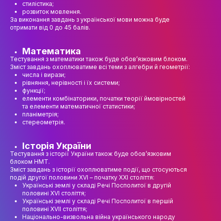
стилістика;
НАУК.РОБОТА СТУДЕНТІВ
розвиток мовлення.
За виконання завдань з української мови можна буде
ВИДАВНИЧА ДІЯЛЬНІСТЬ
отримати від 0 до 45 балів.
КОНФЕРЕНЦІЇ, СЕМІНАРИ
Математика
Тестування з математики також буде обов’язковим блоком.
ПІДВИЩЕННЯ КВАЛІФІКАЦІЇ
Зміст завдань охоплюватиме всі теми з алгебри й геометрії:
числа і вирази;
ЯКІСТЬ ОСВІТИ
рівняння, нерівності і їх системи;
функції;
елементи комбінаторики, початки теорії ймовірностей
АКАДЕМІЧНА ДОБРОЧЕСНІСТЬ
та елементи математичної статистики;
планіметрія;
АКАДЕМІЧНА МОБІЛЬНІСТЬ
стереометрія.
СПІВПРАЦЯ
Історія України
Тестування з історії України також буде обов’язковим
КАФЕДРА ФЕШН ТА ШОУ-БІЗНЕСУ
блоком НМТ.
Зміст завдань з історії охоплюватиме події, що стосуються
подій другої половини XVI – початку ХХІ століття:
МЕТА, ЗАВДАННЯ ТА ІСТОРІЯ КАФЕДРИ
Українські землі у складі Речі Посполитої в другій
половині XVI століття;
ВИКЛАДАЦЬКИЙ СКЛАД
Українські землі у складі Речі Посполитої в першій
половині XVII століття;
Національно-визвольна війна українського народу
ОСВІТНЯ ДІЯЛЬНІСТЬ