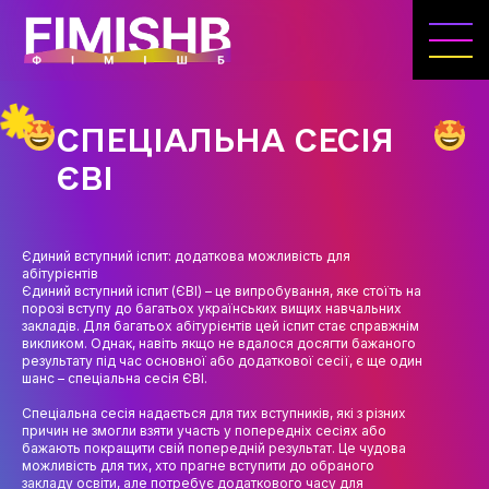
ГОЛОВНА
КАФЕДРА ІВЕНТ-МЕНЕДЖМЕНТУ ТА
ІНДУСТРІЇ ДОЗВІЛЛЯ
СПЕЦІАЛЬНА СЕСІЯ
МЕТА, ЗАВДАННЯ ТА ІСТОРІЯ КАФЕДРИ
ЄВІ
ВИКЛАДАЦЬКИЙ СКЛАД
ОСВІТНЯ ДІЯЛЬНІСТЬ
Єдиний вступний іспит: додаткова можливість для
абітурієнтів
ОСВІТНІ ПРОГРАМИ
Єдиний вступний іспит (ЄВІ) – це випробування, яке стоїть на
порозі вступу до багатьох українських вищих навчальних
закладів. Для багатьох абітурієнтів цей іспит стає справжнім
ПРАКТИКА
викликом. Однак, навіть якщо не вдалося досягти бажаного
результату під час основної або додаткової сесії, є ще один
СИЛАБУСИ
шанс – спеціальна сесія ЄВІ.
Спеціальна сесія надається для тих вступників, які з різних
НАУКА
причин не змогли взяти участь у попередніх сесіях або
бажають покращити свій попередній результат. Це чудова
НАПРЯМИ ДОСЛІДЖЕНЬ
можливість для тих, хто прагне вступити до обраного
закладу освіти, але потребує додаткового часу для