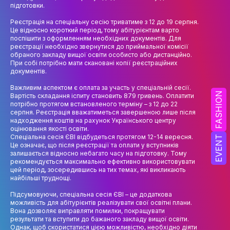
НАУК.РОБОТА СТУДЕНТІВ
підготовки.
Реєстрація на спеціальну сесію триватиме з 12 до 19 серпня.
ВИДАВНИЧА ДІЯЛЬНІСТЬ
Це відносно короткий період, тому абітурієнтам варто
поспішити з оформленням необхідних документів. Для
КОНФЕРЕНЦІЇ, СЕМІНАРИ
реєстрації необхідно звернутися до приймальної комісії
обраного закладу вищої освіти особисто або дистанційно.
ПІДВИЩЕННЯ КВАЛІФІКАЦІЇ
При собі потрібно мати скановані копії реєстраційних
документів.
ЯКІСТЬ ОСВІТИ
Важливим аспектом є оплата за участь у спеціальній сесії.
FASHION
Вартість складання іспиту становить 879 гривень. Оплатити
потрібно протягом встановленого терміну – з 12 до 22
АКАДЕМІЧНА ДОБРОЧЕСНІСТЬ
серпня. Реєстрація вважатиметься завершеною лише після
надходження коштів на рахунок Українського центру
АКАДЕМІЧНА МОБІЛЬНІСТЬ
оцінювання якості освіти.
Спеціальна сесія ЄВІ відбудеться протягом 12-14 вересня.
EVENT
Це означає, що після реєстрації та оплати у вступників
СПІВПРАЦЯ
залишається відносно небагато часу на підготовку. Тому
рекомендується максимально ефективно використовувати
КАФЕДРА ФЕШН ТА ШОУ-БІЗНЕСУ
цей період, зосередившись на тих темах, які викликають
найбільші труднощі.
МЕТА, ЗАВДАННЯ ТА ІСТОРІЯ КАФЕДРИ
Підсумовуючи, спеціальна сесія ЄВІ – це додаткова
можливість для абітурієнтів реалізувати свої освітні плани.
ВИКЛАДАЦЬКИЙ СКЛАД
Вона дозволяє виправляти помилки, покращувати
результати та вступити до бажаного закладу вищої освіти.
ОСВІТНЯ ДІЯЛЬНІСТЬ
Однак, щоб скористатися цією можливістю, необхідно діяти