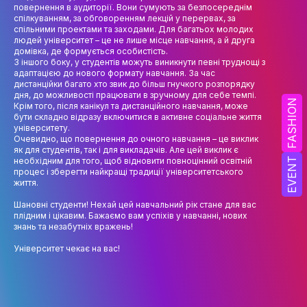
НАУК.РОБОТА СТУДЕНТІВ
повернення в аудиторії. Вони сумують за безпосереднім
спілкуванням, за обговоренням лекцій у перервах, за
спільними проектами та заходами. Для багатьох молодих
ВИДАВНИЧА ДІЯЛЬНІСТЬ
людей університет – це не лише місце навчання, а й друга
домівка, де формується особистість.
КОНФЕРЕНЦІЇ, СЕМІНАРИ
З іншого боку, у студентів можуть виникнути певні труднощі з
адаптацією до нового формату навчання. За час
ПІДВИЩЕННЯ КВАЛІФІКАЦІЇ
дистанційки багато хто звик до більш гнучкого розпорядку
дня, до можливості працювати в зручному для себе темпі.
FASHION
Крім того, після канікул та дистанційного навчання, може
ЯКІСТЬ ОСВІТИ
бути складно відразу включитися в активне соціальне життя
університету.
Очевидно, що повернення до очного навчання – це виклик
АКАДЕМІЧНА ДОБРОЧЕСНІСТЬ
як для студентів, так і для викладачів. Але цей виклик є
необхідним для того, щоб відновити повноцінний освітній
EVENT
АКАДЕМІЧНА МОБІЛЬНІСТЬ
процес і зберегти найкращі традиції університетського
життя.
СПІВПРАЦЯ
Шановні студенти! Нехай цей навчальний рік стане для вас
плідним і цікавим. Бажаємо вам успіхів у навчанні, нових
КАФЕДРА ФЕШН ТА ШОУ-БІЗНЕСУ
знань та незабутніх вражень!
Університет чекає на вас!
МЕТА, ЗАВДАННЯ ТА ІСТОРІЯ КАФЕДРИ
ВИКЛАДАЦЬКИЙ СКЛАД
ОСВІТНЯ ДІЯЛЬНІСТЬ