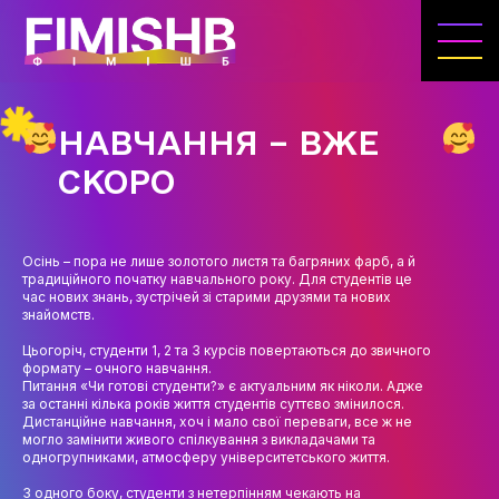
ГОЛОВНА
КАФЕДРА ІВЕНТ-МЕНЕДЖМЕНТУ ТА
ІНДУСТРІЇ ДОЗВІЛЛЯ
НАВЧАННЯ – ВЖЕ
МЕТА, ЗАВДАННЯ ТА ІСТОРІЯ КАФЕДРИ
СКОРО
ВИКЛАДАЦЬКИЙ СКЛАД
ОСВІТНЯ ДІЯЛЬНІСТЬ
Осінь – пора не лише золотого листя та багряних фарб, а й
традиційного початку навчального року. Для студентів це
ОСВІТНІ ПРОГРАМИ
час нових знань, зустрічей зі старими друзями та нових
знайомств.
ПРАКТИКА
Цьогоріч, студенти 1, 2 та 3 курсів повертаються до звичного
формату – очного навчання.
СИЛАБУСИ
Питання «Чи готові студенти?» є актуальним як ніколи. Адже
за останні кілька років життя студентів суттєво змінилося.
Дистанційне навчання, хоч і мало свої переваги, все ж не
НАУКА
могло замінити живого спілкування з викладачами та
одногрупниками, атмосферу університетського життя.
НАПРЯМИ ДОСЛІДЖЕНЬ
З одного боку, студенти з нетерпінням чекають на