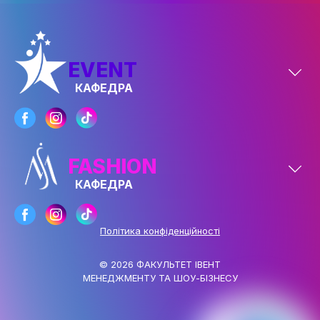
ОСВІТНІ ПРОГРАМИ
ПРАКТИКА
EVENT
НАУКА
КАФЕДРА
НАУК.РОБОТА СТУДЕНТІВ
ВИДАВНИЧА ДІЯЛЬНІСТЬ
FASHION
КОНФЕРЕНЦІЇ, СЕМІНАРИ
КАФЕДРА
ПІДВИЩЕННЯ КВАЛІФІКАЦІЇ
ЯКІСТЬ ОСВІТИ
Політика конфіденційності
АКАДЕМІЧНА ДОБРОЧЕСНІСТЬ
© 2026 ФАКУЛЬТЕТ ІВЕНТ
ЗДОБУВАЧІВ
МЕНЕДЖМЕНТУ ТА ШОУ-БІЗНЕСУ
СПІВПРАЦЯ