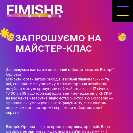
ГОЛОВНА
КАФЕДРА ІВЕНТ-МЕНЕДЖМЕНТУ ТА
ІНДУСТРІЇ ДОЗВІЛЛЯ
ЗАПРОШУЄМО НА
МЕТА, ЗАВДАННЯ ТА ІСТОРІЯ КАФЕДРИ
МАЙСТЕР-КЛАС
ВИКЛАДАЦЬКИЙ СКЛАД
ОСВІТНЯ ДІЯЛЬНІСТЬ
Запрошуємо вас на захоплюючий майстер-клас від Вікторії
Орлової!
ОСВІТНІ ПРОГРАМИ
Майбутні організатори заходів, весільні планувальники та
всі, хто прагне зануритись у магію створення незабутніх
подій, не можуть пропустити цей майстер-клас! 17 січня о
ПРАКТИКА
16:30 у 308 аудиторії кафедри івент-менеджменту КНУКіМ
на вас чекає незабутнє знайомство з Вікторією Орловою —
СИЛАБУСИ
зірковою випускницею нашого факультету, талановитим
весільним організатором і справжнім майстром своєї
справи.
НАУКА
НАПРЯМИ ДОСЛІДЖЕНЬ
Вікторія Орлова — це не просто координатор подій. Вона
створює емоції, які залишаються в пам’яті на все життя. Її