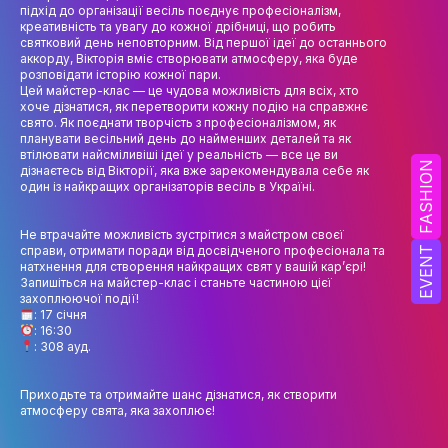
НАУК.РОБОТА СТУДЕНТІВ
підхід до організації весіль поєднує професіоналізм,
креативність та увагу до кожної дрібниці, що робить
святковий день неповторним. Від першої ідеї до останнього
ВИДАВНИЧА ДІЯЛЬНІСТЬ
аккорду, Вікторія вміє створювати атмосферу, яка буде
розповідати історію кожної пари.
КОНФЕРЕНЦІЇ, СЕМІНАРИ
Цей майстер-клас — це чудова можливість для всіх, хто
хоче дізнатися, як перетворити кожну подію на справжнє
ПІДВИЩЕННЯ КВАЛІФІКАЦІЇ
свято. Як поєднати творчість з професіоналізмом, як
планувати весільний день до найменших деталей та як
втілювати найсміливіші ідеї у реальність — все це ви
ЯКІСТЬ ОСВІТИ
FASHION
дізнаєтесь від Вікторії, яка вже зарекомендувала себе як
один із найкращих організаторів весіль в Україні.
АКАДЕМІЧНА ДОБРОЧЕСНІСТЬ
Не втрачайте можливість зустрітися з майстром своєї
АКАДЕМІЧНА МОБІЛЬНІСТЬ
справи, отримати поради від досвідченого професіонала та
EVENT
натхнення для створення найкращих свят у вашій кар’єрі!
Запишіться на майстер-клас і станьте частиною цієї
СПІВПРАЦЯ
захоплюючої події!
: 17 січня
КАФЕДРА ФЕШН ТА ШОУ-БІЗНЕСУ
: 16:30
: 308 ауд.
МЕТА, ЗАВДАННЯ ТА ІСТОРІЯ КАФЕДРИ
Приходьте та отримайте шанс дізнатися, як створити
ВИКЛАДАЦЬКИЙ СКЛАД
атмосферу свята, яка захоплює!
ОСВІТНЯ ДІЯЛЬНІСТЬ