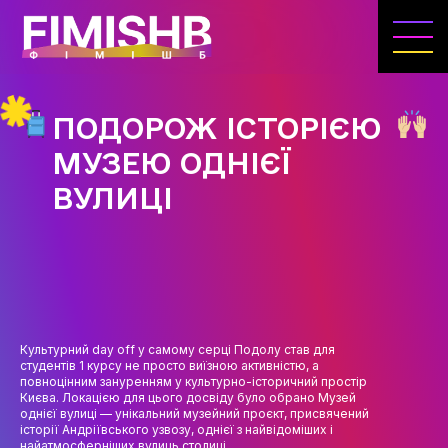
ГОЛОВНА
КАФЕДРА ІВЕНТ-МЕНЕДЖМЕНТУ ТА
ІНДУСТРІЇ ДОЗВІЛЛЯ
ПОДОРОЖ ІСТОРІЄЮ
МЕТА, ЗАВДАННЯ ТА ІСТОРІЯ КАФЕДРИ
МУЗЕЮ ОДНІЄЇ
ВИКЛАДАЦЬКИЙ СКЛАД
ВУЛИЦІ
ОСВІТНЯ ДІЯЛЬНІСТЬ
ОСВІТНІ ПРОГРАМИ
ПРАКТИКА
СИЛАБУСИ
Культурний day off у самому серці Подолу став для
студентів 1 курсу не просто виїзною активністю, а
НАУКА
повноцінним зануренням у культурно-історичний простір
Києва. Локацією для цього досвіду було обрано Музей
однієї вулиці — унікальний музейний проєкт, присвячений
НАПРЯМИ ДОСЛІДЖЕНЬ
історії Андріївського узвозу, однієї з найвідоміших і
найатмосферніших вулиць столиці.