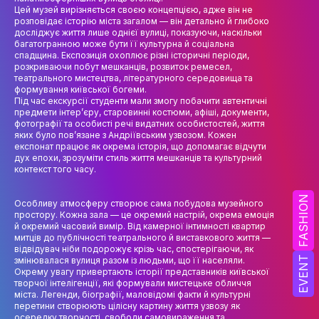
НАУК.РОБОТА СТУДЕНТІВ
Цей музей вирізняється своєю концепцією, адже він не
розповідає історію міста загалом — він детально й глибоко
досліджує життя лише однієї вулиці, показуючи, наскільки
ВИДАВНИЧА ДІЯЛЬНІСТЬ
багатогранною може бути її культурна й соціальна
спадщина. Експозиція охоплює різні історичні періоди,
КОНФЕРЕНЦІЇ, СЕМІНАРИ
розкриваючи побут мешканців, розвиток ремесел,
театрального мистецтва, літературного середовища та
ПІДВИЩЕННЯ КВАЛІФІКАЦІЇ
формування київської богеми.
Під час екскурсії студенти мали змогу побачити автентичні
предмети інтер’єру, старовинні костюми, афіші, документи,
ЯКІСТЬ ОСВІТИ
фотографії та особисті речі видатних особистостей, життя
яких було пов’язане з Андріївським узвозом. Кожен
АКАДЕМІЧНА ДОБРОЧЕСНІСТЬ
експонат працює як окрема історія, що допомагає відчути
дух епохи, зрозуміти стиль життя мешканців та культурний
контекст того часу.
АКАДЕМІЧНА МОБІЛЬНІСТЬ
FASHION
СПІВПРАЦЯ
Особливу атмосферу створює сама побудова музейного
простору. Кожна зала — це окремий настрій, окрема емоція
й окремий часовий вимір. Від камерної інтимності квартир
КАФЕДРА ФЕШН ТА ШОУ-БІЗНЕСУ
митців до публічності театрального й виставкового життя —
відвідувач ніби подорожує крізь час, спостерігаючи, як
EVENT
змінювалася вулиця разом із людьми, що її населяли.
МЕТА, ЗАВДАННЯ ТА ІСТОРІЯ КАФЕДРИ
Окрему увагу привертають історії представників київської
творчої інтелігенції, які формували мистецьке обличчя
ВИКЛАДАЦЬКИЙ СКЛАД
міста. Легенди, біографії, маловідомі факти й культурні
перетини створюють цілісну картину життя узвозу як
ОСВІТНЯ ДІЯЛЬНІСТЬ
осередку творчості, свободи самовираження та