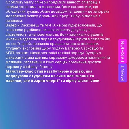
Особливу увагу спікери приділили цінності співпраці з
НАУК.РОБОТА СТУДЕНТІВ
іншими артистами та фахівцями. Вони наголосили, що
об’єднання зусиль, обмін досвідом та ідеями – це запорука
ВИДАВНИЧА ДІЯЛЬНІСТЬ
досягнення успіху у будь-якій сфері, і шоу-бізнес не є
винятком.
КОНФЕРЕНЦІЇ, СЕМІНАРИ
Валерій Сасковець та М’ЯТА не раз підкреслювали, що
головною рушійною силою на шляху до успіху є
системність та наполегливість. Вони закликали студентів
ПІДВИЩЕННЯ КВАЛІФІКАЦІЇ
ніколи не здаватися перед труднощами, вірити в себе та йти
FASHION
до своїх цілей, невпинно працюючи над їх втіленням.
ЯКІСТЬ ОСВІТИ
Студенти висловили щиру подяку Валерію Сасковцю та
М’ЯТІ за візит, цікаві розповіді та цінні поради. Зустріч зі
спікерами стала для них справжнім джерелом натхнення та
АКАДЕМІЧНА ДОБРОЧЕСНІСТЬ
мотивації, запаливши в їхніх серцях прагнення досягти
вершин у світі шоу-бізнесу.
EVENT
АКАДЕМІЧНА МОБІЛЬНІСТЬ
Майстер-клас став незабутньою подією, яка
подарувала студентам не лише нові знання та
навички, але й заряд енергії та віри у власні сили.
СПІВПРАЦЯ
КАФЕДРА ФЕШН ТА ШОУ-БІЗНЕСУ
МЕТА, ЗАВДАННЯ ТА ІСТОРІЯ КАФЕДРИ
ВИКЛАДАЦЬКИЙ СКЛАД
ОСВІТНЯ ДІЯЛЬНІСТЬ