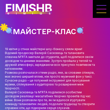
ГОЛОВНА
КАФЕДРА ІВЕНТ-МЕНЕДЖМЕНТУ ТА
ІНДУСТРІЇ ДОЗВІЛЛЯ
МАЙСТЕР-КЛАС
МЕТА, ЗАВДАННЯ ТА ІСТОРІЯ КАФЕДРИ
ВИКЛАДАЦЬКИЙ СКЛАД
19 квітня у стінах майстерні шоу-бізнесу сяяли зірки!
Відомий продюсер Валерій Сасковець та талановита
ОСВІТНЯ ДІЯЛЬНІСТЬ
співачка М’ЯТА завітали до студентів, щоб поділитися своїм
досвідом та цінними знаннями. Зустріч пройшла у теплій та
ОСВІТНІ ПРОГРАМИ
дружній атмосфері, заряджаючи всіх присутніх позитивом та
натхненням.
Розмова розпочалася з теми радіо, яке, за словами спікерів,
ПРАКТИКА
має значно ширший вплив, ніж просто музичний фон у таксі.
Сучасне радіо – це потужний інструмент для просування
СИЛАБУСИ
музики, спілкування з аудиторією та розширення меж
творчості.
Валерій Сасковець та М’ЯТА поділилися особистим
НАУКА
досвідом реалізації масштабних творчих проектів під час
війни. Вони розповіли про те, як їм вдалося згуртувати
НАПРЯМИ ДОСЛІДЖЕНЬ
команду талановитих людей, подолати труднощі та створити
справжні хіти, що підкорили серця слухачів.