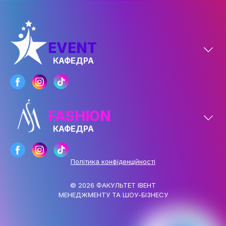
ОСВІТНІ ПРОГРАМИ
ПРАКТИКА
EVENT
НАУКА
КАФЕДРА
НАУК.РОБОТА СТУДЕНТІВ
ВИДАВНИЧА ДІЯЛЬНІСТЬ
FASHION
КОНФЕРЕНЦІЇ, СЕМІНАРИ
КАФЕДРА
ПІДВИЩЕННЯ КВАЛІФІКАЦІЇ
ЯКІСТЬ ОСВІТИ
Політика конфіденційності
АКАДЕМІЧНА ДОБРОЧЕСНІСТЬ
© 2026 ФАКУЛЬТЕТ ІВЕНТ
ЗДОБУВАЧІВ
МЕНЕДЖМЕНТУ ТА ШОУ-БІЗНЕСУ
СПІВПРАЦЯ