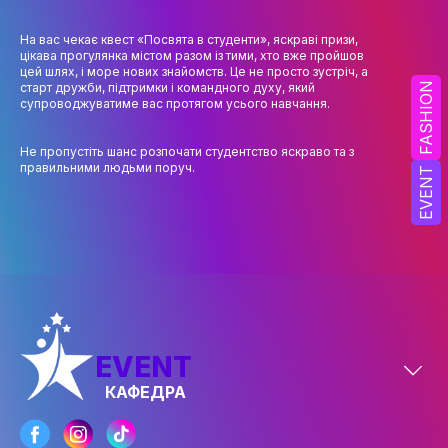
НАУК.РОБОТА СТУДЕНТІВ
На вас чекає квест «Посвята в студенти», яскраві призи,
ВИДАВНИЧА ДІЯЛЬНІСТЬ
цікава прогулянка містом разом із тими, хто вже пройшов
цей шлях, і море нових знайомств. Це не просто зустріч, а
КОНФЕРЕНЦІЇ, СЕМІНАРИ
FASHION
старт дружби, підтримки і командного духу, який
супроводжуватиме вас протягом усього навчання.
ПІДВИЩЕННЯ КВАЛІФІКАЦІЇ
Не пропустіть шанс розпочати студентство яскраво та з
ЯКІСТЬ ОСВІТИ
правильними людьми поруч.
EVENT
АКАДЕМІЧНА ДОБРОЧЕСНІСТЬ
АКАДЕМІЧНА МОБІЛЬНІСТЬ
СПІВПРАЦЯ
КАФЕДРА ФЕШН ТА ШОУ-БІЗНЕСУ
EVENT
МЕТА, ЗАВДАННЯ ТА ІСТОРІЯ КАФЕДРИ
КАФЕДРА
ВИКЛАДАЦЬКИЙ СКЛАД
ОСВІТНЯ ДІЯЛЬНІСТЬ