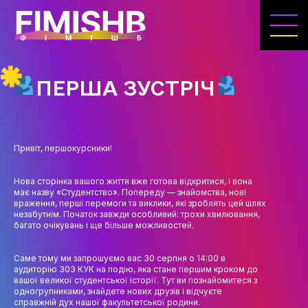
ГОЛОВНА
КАФЕДРА ІВЕНТ-МЕНЕДЖМЕНТУ ТА
ІНДУСТРІЇ ДОЗВІЛЛЯ
ПЕРША ЗУСТРІЧ
МЕТА, ЗАВДАННЯ ТА ІСТОРІЯ КАФЕДРИ
ВИКЛАДАЦЬКИЙ СКЛАД
Привіт, першокурсники!
ОСВІТНЯ ДІЯЛЬНІСТЬ
ОСВІТНІ ПРОГРАМИ
Нова сторінка вашого життя вже готова відкритися, і вона
має назву «Студентство». Попереду — знайомства, нові
враження, перші перемоги та виклики, які зроблять цей шлях
ПРАКТИКА
незабутнім. Початок завжди особливий: трохи хвилювання,
багато очікувань і ще більше можливостей.
СИЛАБУСИ
Саме тому ми запрошуємо вас 30 серпня о 14:00 в
НАУКА
аудиторію 303 КУК на подію, яка стане першим кроком до
вашої великої студентської історії. Тут ви познайомитеся з
НАПРЯМИ ДОСЛІДЖЕНЬ
одногрупниками, знайдете нових друзів і відчуєте
справжній дух нашої факультетської родини.