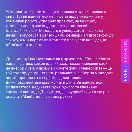
НАУК.РОБОТА СТУДЕНТІВ
Університетське життя — це маленька модель великого
ВИДАВНИЧА ДІЯЛЬНІСТЬ
світу. Тут ви навчаєтеся не лише за підручниками, а й у
командній роботі, у творчих проєктах, на вечорах,
КОНФЕРЕНЦІЇ, СЕМІНАРИ
фестивалях, під час студентських подорожей та
благодійних акцій. Молодість в університеті — це коли
лекції чергуються з репетиціями, семінари з підготовкою до
ПІДВИЩЕННЯ КВАЛІФІКАЦІЇ
заходу, а між парами ви встигаєте планувати нові ідеї, які
FASHION
обов’язково втілите.
ЯКІСТЬ ОСВІТИ
День молоді нагадує: саме ви формуєте майбутнє. Кожна
АКАДЕМІЧНА ДОБРОЧЕСНІСТЬ
ваша ініціатива, кожен вдалий захід, кожен сміливий крок —
EVENT
це внесок у світ, у якому ви хочете жити. І університет — це
АКАДЕМІЧНА МОБІЛЬНІСТЬ
той простір, де мрії стають реальністю, а енергія молодості
перетворюється на справжні досягнення.
Ви — покоління, яке вміє мріяти й діяти. Ви навчаєтеся,
СПІВПРАЦЯ
розвиваєтеся, надихаєте одне одного та впевнено
крокуєте вперед. І День молоді — чудовий привід ще раз
КАФЕДРА ФЕШН ТА ШОУ-БІЗНЕСУ
сказати: «Майбутнє — у ваших руках».
МЕТА, ЗАВДАННЯ ТА ІСТОРІЯ КАФЕДРИ
ВИКЛАДАЦЬКИЙ СКЛАД
ОСВІТНЯ ДІЯЛЬНІСТЬ