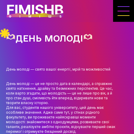
ГОЛОВНА
КАФЕДРА ІВЕНТ-МЕНЕДЖМЕНТУ ТА
ІНДУСТРІЇ ДОЗВІЛЛЯ
ДЕНЬ МОЛОДІ
МЕТА, ЗАВДАННЯ ТА ІСТОРІЯ КАФЕДРИ
ВИКЛАДАЦЬКИЙ СКЛАД
ОСВІТНЯ ДІЯЛЬНІСТЬ
День молоді — свято вашої енергії, мрій та можливостей
ОСВІТНІ ПРОГРАМИ
День молоді — це не просто дата в календарі, а справжнє
свято натхнення, драйву та безмежних перспектив. Це час,
ПРАКТИКА
коли варто згадати, що молодість — це не лише про вік, а й
про стан душі, сміливість йти вперед, відкривати нове та
СИЛАБУСИ
творити власну історію.
Для вас, студентів нашого університету, цей день має
особливе значення. Адже саме тут, у стінах рідного
НАУКА
факультету, ви проживаєте найяскравіші моменти
молодості: знайомитеся з однодумцями, розвиваєте свої
НАПРЯМИ ДОСЛІДЖЕНЬ
таланти, реалізуєте амбітні проєкти, відчуваєте перший смак
перемог і отримуєте безцінний досвід.