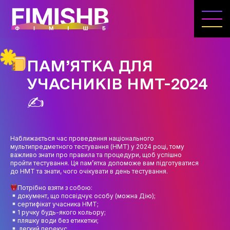
ГОЛОВНА
КАФЕДРА ІВЕНТ-МЕНЕДЖМЕНТУ ТА
ІНДУСТРІЇ ДОЗВІЛЛЯ
ПАМ’ЯТКА ДЛЯ
МЕТА, ЗАВДАННЯ ТА ІСТОРІЯ КАФЕДРИ
УЧАСНИКІВ НМТ-2024
ВИКЛАДАЦЬКИЙ СКЛАД
✍
ОСВІТНЯ ДІЯЛЬНІСТЬ
ОСВІТНІ ПРОГРАМИ
Наближається час проведення національного
мультипредметного тестування (НМТ) у 2024 році, тому
ПРАКТИКА
важливо знати про правила та процедури, щоб успішно
пройти тестування. Ця пам’ятка допоможе вам підготуватися
до НМТ та знати, чого очікувати в день тестування.
СИЛАБУСИ
Потрібно взяти з собою:
НАУКА
документ, що посвідчує особу (можна Дію);
сертифікат учасника НМТ;
1 ручку будь-якого кольору;
НАПРЯМИ ДОСЛІДЖЕНЬ
пляшку води без етикетки;
легкий перекус.