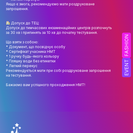
НАУК.РОБОТА СТУДЕНТІВ
Якщо є змога, рекомендуємо мати роздруковане
запрошення.
ВИДАВНИЧА ДІЯЛЬНІСТЬ
Допуск до ТЕЦ:
КОНФЕРЕНЦІЇ, СЕМІНАРИ
Допуск до тимчасових екзаменаційних центрів розпочнуть
за 30 хв і припинять за 10 хв до початку тестування.
ПІДВИЩЕННЯ КВАЛІФІКАЦІЇ
FASHION
Що взяти з собою:
* Документ, що посвідчує особу
ЯКІСТЬ ОСВІТИ
* Сертифікат учасника НМТ
* 1 ручку будь-якого кольору
АКАДЕМІЧНА ДОБРОЧЕСНІСТЬ
* Пляшку води без етикетки
EVENT
* Легкий перекус
Рекомендується мати при собі роздруковане запрошення
АКАДЕМІЧНА МОБІЛЬНІСТЬ
на тестування.
СПІВПРАЦЯ
Бажаємо вам успішного проходження НМТ!
КАФЕДРА ФЕШН ТА ШОУ-БІЗНЕСУ
МЕТА, ЗАВДАННЯ ТА ІСТОРІЯ КАФЕДРИ
ВИКЛАДАЦЬКИЙ СКЛАД
ОСВІТНЯ ДІЯЛЬНІСТЬ