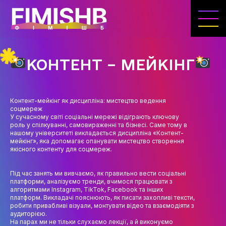
ГОЛОВНА
КАФЕДРА ІВЕНТ-МЕНЕДЖМЕНТУ ТА
ІНДУСТРІЇ ДОЗВІЛЛЯ
КОНТЕНТ – МЕЙКІНГ
МЕТА, ЗАВДАННЯ ТА ІСТОРІЯ КАФЕДРИ
ВИКЛАДАЦЬКИЙ СКЛАД
Контент-мейкінг як дисципліна: мистецтво ведення
соцмереж
ОСВІТНЯ ДІЯЛЬНІСТЬ
У сучасному світі соціальні мережі відіграють ключову
роль у спілкуванні, самовираженні та бізнесі. Саме тому в
ОСВІТНІ ПРОГРАМИ
нашому університеті викладається дисципліна «Контент-
мейкінг», яка допомагає опанувати мистецтво створення
якісного контенту для соцмереж.
ПРАКТИКА
СИЛАБУСИ
Під час занять ми вивчаємо, як правильно вести соціальні
платформи, аналізуємо тренди, вчимося працювати з
алгоритмами Instagram, TikTok, Facebook та інших
НАУКА
платформ. Викладачі пояснюють, як писати захопливі тексти,
робити привабливі візуали, монтувати відео та взаємодіяти з
НАПРЯМИ ДОСЛІДЖЕНЬ
аудиторією.
На парах ми не тільки слухаємо лекції, а й виконуємо