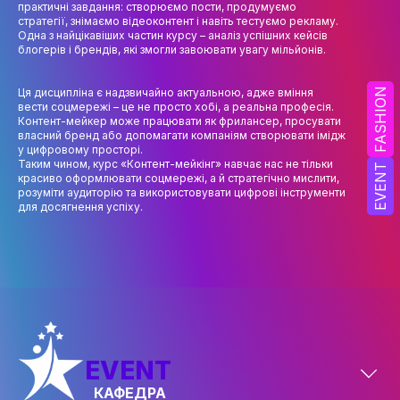
практичні завдання: створюємо пости, продумуємо
НАУК.РОБОТА СТУДЕНТІВ
стратегії, знімаємо відеоконтент і навіть тестуємо рекламу.
Одна з найцікавіших частин курсу – аналіз успішних кейсів
ВИДАВНИЧА ДІЯЛЬНІСТЬ
блогерів і брендів, які змогли завоювати увагу мільйонів.
КОНФЕРЕНЦІЇ, СЕМІНАРИ
Ця дисципліна є надзвичайно актуальною, адже вміння
FASHION
вести соцмережі – це не просто хобі, а реальна професія.
ПІДВИЩЕННЯ КВАЛІФІКАЦІЇ
Контент-мейкер може працювати як фрилансер, просувати
власний бренд або допомагати компаніям створювати імідж
ЯКІСТЬ ОСВІТИ
у цифровому просторі.
Таким чином, курс «Контент-мейкінг» навчає нас не тільки
EVENT
красиво оформлювати соцмережі, а й стратегічно мислити,
АКАДЕМІЧНА ДОБРОЧЕСНІСТЬ
розуміти аудиторію та використовувати цифрові інструменти
для досягнення успіху.
АКАДЕМІЧНА МОБІЛЬНІСТЬ
СПІВПРАЦЯ
КАФЕДРА ФЕШН ТА ШОУ-БІЗНЕСУ
МЕТА, ЗАВДАННЯ ТА ІСТОРІЯ КАФЕДРИ
ВИКЛАДАЦЬКИЙ СКЛАД
EVENT
КАФЕДРА
ОСВІТНЯ ДІЯЛЬНІСТЬ