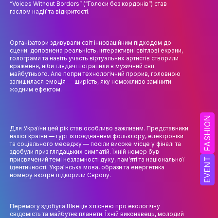
“Voices Without Borders” (“Голоси без кордонів”) став
НАУК.РОБОТА СТУДЕНТІВ
гаслом надії та відкритості.
ВИДАВНИЧА ДІЯЛЬНІСТЬ
КОНФЕРЕНЦІЇ, СЕМІНАРИ
Організатори здивували світ інноваційним підходом до
сцени: доповнена реальність, інтерактивні світлові екрани,
голограми та навіть участь віртуальних артистів створили
ПІДВИЩЕННЯ КВАЛІФІКАЦІЇ
враження, ніби глядачі потрапили в музичний світ
майбутнього. Але попри технологічний прорив, головною
ЯКІСТЬ ОСВІТИ
залишилася емоція — щирість, яку неможливо замінити
жодним ефектом.
АКАДЕМІЧНА ДОБРОЧЕСНІСТЬ
АКАДЕМІЧНА МОБІЛЬНІСТЬ
FASHION
Для України цей рік став особливо важливим. Представники
нашої країни — гурт із поєднанням фольклору, електроніки
СПІВПРАЦЯ
та соціального меседжу — посіли високе місце у фіналі та
здобули приз глядацьких симпатій. Їхній номер був
КАФЕДРА ФЕШН ТА ШОУ-БІЗНЕСУ
присвячений темі незламності духу, пам’яті та національної
EVENT
ідентичності. Українська мова, образи та енергетика
номеру вкотре підкорили Європу.
МЕТА, ЗАВДАННЯ ТА ІСТОРІЯ КАФЕДРИ
ВИКЛАДАЦЬКИЙ СКЛАД
Перемогу здобула Швеція з піснею про екологічну
свідомість та майбутнє планети. Їхній виконавець, молодий
ОСВІТНЯ ДІЯЛЬНІСТЬ