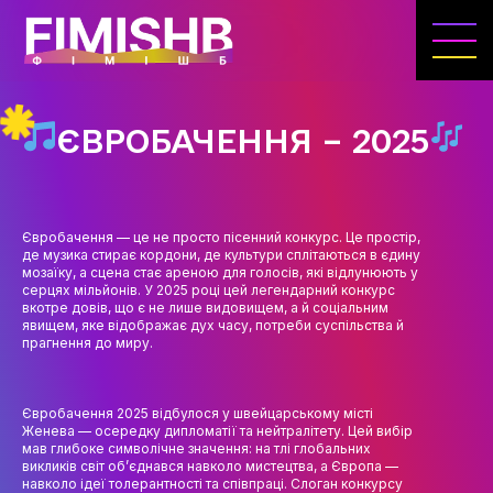
ГОЛОВНА
КАФЕДРА ІВЕНТ-МЕНЕДЖМЕНТУ ТА
ІНДУСТРІЇ ДОЗВІЛЛЯ
ЄВРОБАЧЕННЯ – 2025
МЕТА, ЗАВДАННЯ ТА ІСТОРІЯ КАФЕДРИ
ВИКЛАДАЦЬКИЙ СКЛАД
Євробачення — це не просто пісенний конкурс. Це простір,
ОСВІТНЯ ДІЯЛЬНІСТЬ
де музика стирає кордони, де культури сплітаються в єдину
мозаїку, а сцена стає ареною для голосів, які відлунюють у
ОСВІТНІ ПРОГРАМИ
серцях мільйонів. У 2025 році цей легендарний конкурс
вкотре довів, що є не лише видовищем, а й соціальним
явищем, яке відображає дух часу, потреби суспільства й
ПРАКТИКА
прагнення до миру.
СИЛАБУСИ
Євробачення 2025 відбулося у швейцарському місті
НАУКА
Женева — осередку дипломатії та нейтралітету. Цей вибір
мав глибоке символічне значення: на тлі глобальних
НАПРЯМИ ДОСЛІДЖЕНЬ
викликів світ об’єднався навколо мистецтва, а Європа —
навколо ідеї толерантності та співпраці. Слоган конкурсу