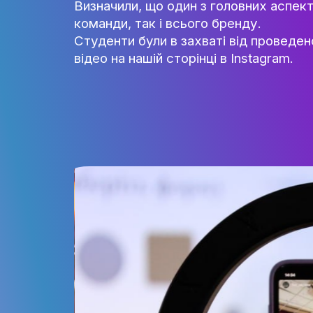
прибутковий бізнес в бьюті сф
Разом зі студентами, пройшли 
їм. Проговорили тему про поз
Визначили, що один з головних
команди, так і всього бренду.
Студенти були в захваті від 
відео на нашій сторінці в Insta