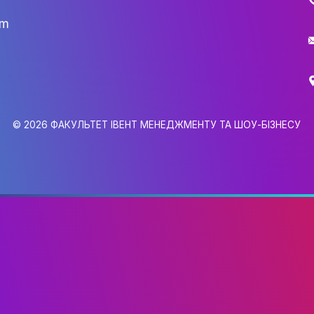
gmail.com
6,
0