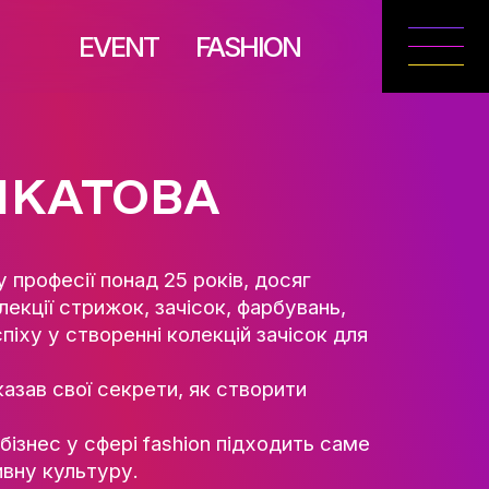
EVENT
FASH
ТУ ТА
РІЯ
НА КАЛКАТОВА
сконалюючись у професії понад 25 років, 
рюючи по 2 колекції стрижок, зачісок, фа
амо досяг успіху у створенні колекцій з
до успіху» розказав свої секрети, як ство
НЬ