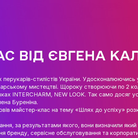
ГОЛОВНА
КАФЕДРА ІВЕНТ-МЕНЕДЖМЕН
ІНДУСТРІЇ ДОЗВІЛЛЯ
МЕТА, ЗАВДАННЯ ТА ІСТО
КАФЕДРИ
ЛАС ВІД ЄВГЕ
ВИКЛАДАЦЬКИЙ СКЛАД
ОСВІТНЯ ДІЯЛЬНІСТЬ
ОСВІТНІ ПРОГРАМИ
ідоміших перукарів-стилістів України. Удо
ПРАКТИКА
м у перукарському мистецтві. Щороку ство
СИЛАБУСИ
 виставках INTERCHARM, NEW LOOK. Так с
НАУКА
TAN, Олена Буреніна.
тету, провів майстер-клас на тему «Шлях 
НАПРЯМИ ДОСЛІДЖЕ