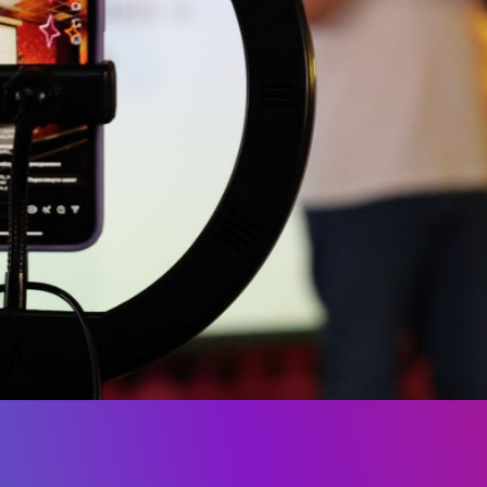
ОСВІТНІ ПРОГРАМИ
ПРАКТИКА
НАУКА
НАУК.РОБОТА СТУДЕН
ВИДАВНИЧА ДІЯЛЬНІ
КОНФЕРЕНЦІЇ, СЕМІНА
ПІДВИЩЕННЯ КВАЛІФІК
ЯКІСТЬ ОСВІТИ
АКАДЕМІЧНА ДОБРОЧ
ЗДОБУВАЧІВ
СПІВПРАЦЯ
ДОСЯГНЕННЯ ТА МИСТЕЦ