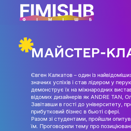
МАЙСТЕР-К
Євген Калкатов – один із найв
значних успіхів і став лідеро
демонструє їх на міжнародних
відомих дизайнерів як ANDRE 
Завітавши в гості до універси