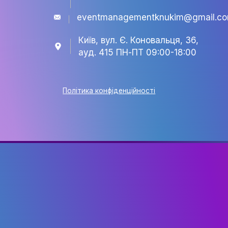
EVENT
КАФЕДРА
+38 063 141 40 48
eventmanagementknukim@
Київ, вул. Є. Коновальця, 3
ауд. 415 ПН-ПТ 09:00-18:0