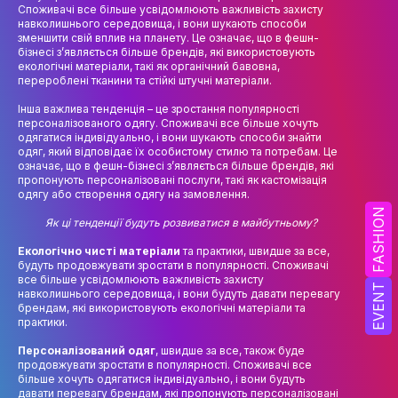
НАУК.РОБОТА СТУДЕНТІВ
Споживачі все більше усвідомлюють важливість захисту
навколишнього середовища, і вони шукають способи
зменшити свій вплив на планету. Це означає, що в фешн-
ВИДАВНИЧА ДІЯЛЬНІСТЬ
бізнесі з’являється більше брендів, які використовують
екологічні матеріали, такі як органічний бавовна,
КОНФЕРЕНЦІЇ, СЕМІНАРИ
перероблені тканини та стійкі штучні матеріали.
ПІДВИЩЕННЯ КВАЛІФІКАЦІЇ
Інша важлива тенденція – це зростання популярності
персоналізованого одягу. Споживачі все більше хочуть
одягатися індивідуально, і вони шукають способи знайти
ЯКІСТЬ ОСВІТИ
одяг, який відповідає їх особистому стилю та потребам. Це
означає, що в фешн-бізнесі з’являється більше брендів, які
пропонують персоналізовані послуги, такі як кастомізація
АКАДЕМІЧНА ДОБРОЧЕСНІСТЬ
одягу або створення одягу на замовлення.
FASHION
АКАДЕМІЧНА МОБІЛЬНІСТЬ
Як ці тенденції будуть розвиватися в майбутньому?
Екологічно чисті матеріали
та практики, швидше за все,
СПІВПРАЦЯ
будуть продовжувати зростати в популярності. Споживачі
все більше усвідомлюють важливість захисту
EVENT
КАФЕДРА ФЕШН ТА ШОУ-БІЗНЕСУ
навколишнього середовища, і вони будуть давати перевагу
брендам, які використовують екологічні матеріали та
практики.
МЕТА, ЗАВДАННЯ ТА ІСТОРІЯ КАФЕДРИ
Персоналізований одяг
, швидше за все, також буде
ВИКЛАДАЦЬКИЙ СКЛАД
продовжувати зростати в популярності. Споживачі все
більше хочуть одягатися індивідуально, і вони будуть
ОСВІТНЯ ДІЯЛЬНІСТЬ
давати перевагу брендам, які пропонують персоналізовані