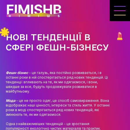
ГОЛОВНА
КАФЕДРА ІВЕНТ-МЕНЕДЖМЕНТУ ТА
ІНДУСТРІЇ ДОЗВІЛЛЯ
НОВІ ТЕНДЕНЦІЇ В
МЕТА, ЗАВДАННЯ ТА ІСТОРІЯ КАФЕДРИ
СФЕРІ ФЕШН-БІЗНЕСУ
ВИКЛАДАЦЬКИЙ СКЛАД
ОСВІТНЯ ДІЯЛЬНІСТЬ
Фешн-бізнес
– це галузь, яка постійно розвивається, і в
ОСВІТНІ ПРОГРАМИ
останні роки в ній спостерігається ряд нових тенденцій. Ці
тенденції впливають на те, як ми одягаємося, і вони,
швидше за все, будуть продовжувати розвиватися в
ПРАКТИКА
майбутньому.
СИЛАБУСИ
Мода
– це не просто одяг, це спосіб самовираження. Вона
відображає наші цінності, інтереси та стиль життя. У останні
роки в моді спостерігається ряд нових тенденцій, які
НАУКА
змінюють те, як ми одягаємося.
НАПРЯМИ ДОСЛІДЖЕНЬ
Одна з найважливіших тенденцій – це зростання
популярності екологічно чистих матеріалів та практик.