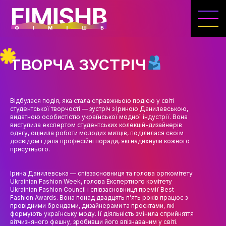
ГОЛОВНА
КАФЕДРА ІВЕНТ-МЕНЕДЖМЕНТУ ТА
ІНДУСТРІЇ ДОЗВІЛЛЯ
ТВОРЧА ЗУСТРІЧ
МЕТА, ЗАВДАННЯ ТА ІСТОРІЯ КАФЕДРИ
ВИКЛАДАЦЬКИЙ СКЛАД
Відбулася подія, яка стала справжньою подією у світі
студентської творчості — зустріч з Іриною Данилевською,
ОСВІТНЯ ДІЯЛЬНІСТЬ
видатною особистістю української модної індустрії. Вона
виступила експертом студентських колекцій-дизайнерів
ОСВІТНІ ПРОГРАМИ
одягу, оцінила роботи молодих митців, поділилася своїм
досвідом і дала професійні поради, які надихнули кожного
присутнього.
ПРАКТИКА
СИЛАБУСИ
Ірина Данилевська — співзасновниця та голова оргкомітету
Ukrainian Fashion Week, голова Експертного комітету
Ukrainian Fashion Council і співзасновниця премії Best
НАУКА
Fashion Awards. Вона понад двадцять п’ять років працює з
провідними брендами, дизайнерами та проєктами, які
НАПРЯМИ ДОСЛІДЖЕНЬ
формують українську моду. Її діяльність змінила сприйняття
вітчизняного фешну, зробивши його впізнаваним у світі.