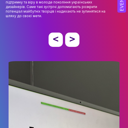
EVENT
підтримку та віру в молоде покоління українських
дизайнерів. Саме такі зустрічі допомагають розкрити
ОСВІТНІ ПРОГРАМИ
потенціал майбутніх творців і надихають не зупинятися на
шляху до своєї мети.
ПРАКТИКА
НАУКА
НАУК.РОБОТА СТУДЕНТІВ
ВИДАВНИЧА ДІЯЛЬНІСТЬ
КОНФЕРЕНЦІЇ, СЕМІНАРИ
ПІДВИЩЕННЯ КВАЛІФІКАЦІЇ
ЯКІСТЬ ОСВІТИ
АКАДЕМІЧНА ДОБРОЧЕСНІСТЬ
ЗДОБУВАЧІВ
СПІВПРАЦЯ