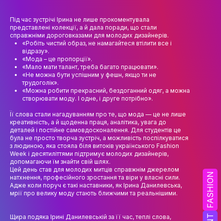
НАУК.РОБОТА СТУДЕНТІВ
Під час зустрічі Ірина не лише прокоментувала
ВИДАВНИЧА ДІЯЛЬНІСТЬ
представлені колекції, а й дала поради, що стали
справжніми дороговказами для молодих дизайнерів.
КОНФЕРЕНЦІЇ, СЕМІНАРИ
«Робіть чистий образ, не намагайтеся втілити все і
відразу».
«Мода – це пропорції».
ПІДВИЩЕННЯ КВАЛІФІКАЦІЇ
«Мало мати талант, треба багато працювати».
«Не можна бути успішним у фешн, якщо ти не
ЯКІСТЬ ОСВІТИ
трудоголік».
«Можна робити прекрасний, бездоганний одяг, а можна
створювати моду. І одне, і друге потрібно».
АКАДЕМІЧНА ДОБРОЧЕСНІСТЬ
Її слова стали нагадуванням про те, що мода — це не лише
АКАДЕМІЧНА МОБІЛЬНІСТЬ
креативність, а й щоденна праця, аналітика, увага до
деталей і постійне самовдосконалення. Для студентів це
була не просто творча зустріч, а можливість поспілкуватися
СПІВПРАЦЯ
з людиною, яка стояла біля витоків українського Fashion
Week і десятиліттями підтримує молодих дизайнерів,
КАФЕДРА ФЕШН ТА ШОУ-БІЗНЕСУ
допомагаючи їм знайти свій шлях.
Цей день став для молодих митців справжнім джерелом
FASHION
натхнення, професійного зростання та віри у власні сили.
МЕТА, ЗАВДАННЯ ТА ІСТОРІЯ КАФЕДРИ
Адже коли поруч є такі наставники, як Ірина Данилевська,
мрії про велику моду стають ближчими та реальнішими.
ВИКЛАДАЦЬКИЙ СКЛАД
Щира подяка Ірині Данилевській за її час, теплі слова,
ОСВІТНЯ ДІЯЛЬНІСТЬ