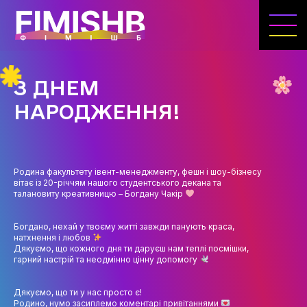
ГОЛОВНА
КАФЕДРА ІВЕНТ-МЕНЕДЖМЕНТУ ТА
ІНДУСТРІЇ ДОЗВІЛЛЯ
З ДНЕМ
МЕТА, ЗАВДАННЯ ТА ІСТОРІЯ КАФЕДРИ
НАРОДЖЕННЯ!
ВИКЛАДАЦЬКИЙ СКЛАД
ОСВІТНЯ ДІЯЛЬНІСТЬ
Родина факультету івент-менеджменту, фешн і шоу-бізнесу
ОСВІТНІ ПРОГРАМИ
вітає із 20-річчям нашого студентського декана та
талановиту креативницю – Богдану Чакір
ПРАКТИКА
Богдано, нехай у твоєму житті завжди панують краса,
СИЛАБУСИ
натхнення і любов
Дякуємо, що кожного дня ти даруєш нам теплі посмішки,
гарний настрій та неодмінно цінну допомогу
НАУКА
НАПРЯМИ ДОСЛІДЖЕНЬ
Дякуємо, що ти у нас просто є!
Родино, нумо засиплемо коментарі привітаннями