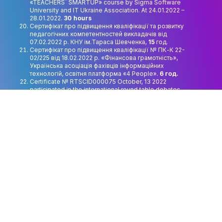
«TEACHERS` SMARTUP» course by Sigma Software
University and IT Ukraine Association. At 24.01.2022 –
28.01.2022.
30 hours
Сертифікат про підвищення кваліфікації та розвитку
педагогічних компетентностей викладачів від
07.02.2022 р. КНУ ім.Тараса Шевченка,
15
год.
Сертифікат про підвищення кваліфікації № ПК-К 22-
02/225 від 18.02.2022 р. «Фінансова грамотність»,
Українська асоціація фахівців інформаційних
технологій, освітня платформа «4 People».
6 год.
Certificate № RTSCID000075 October, 13 2022
participated in the international round table debates
“Societal challenges of UA Intercultural dialoque”
4
hours
Свідоцтво про підвищення кваліфікації від 15.10.2022
р. за № СП35830447/2202-22. НАПН України, ДЗВО
«Університет менеджменту освіти», Центральний
інститут післядипломної освіти. ОПП «Науково-
педагогічні працівники університетів, академій,
інститутів». Випускна робота «Креативні індустрії в
культурологічному та освітньому дискурсі
сучасності»
180 год.
Сертифікат про стажування шляхом участі в роботі
Всеукраїнської науково-практичної конференції
«Трансформаційні процеси соціальної культури в
Україні», Київ. 23-24 березня 2023 року /
45 годин
(1,5 кредити ECTS)