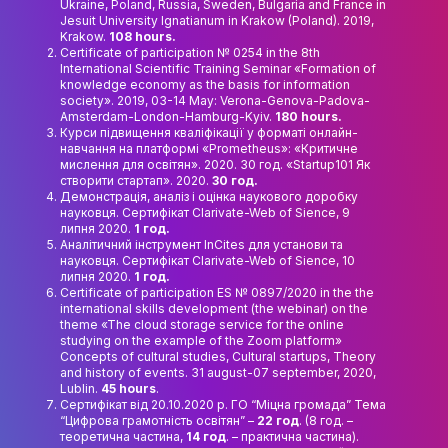
Ukraine, Poland, Russia, Sweden, Bulgaria and France in
Jesuit University Ignatianum in Krakow (Poland). 2019,
Krakow.
108 hours.
Certificate of participation № 0254 in the 8th
International Scientific Training Seminar «Formation of
knowledge economy as the basis for information
society». 2019, 03-14 May: Verona-Genova-Padova-
Amsterdam-London-Hamburg-Kyiv.
180 hours.
Курси підвищення кваліфікації у форматі онлайн-
навчання на платформі «Prometheus»: «Критичне
мислення для освітян». 2020. 30 год. «Startup101 Як
створити стартап». 2020.
30 год.
Демонстрація, аналіз і оцінка наукового доробку
науковця. Сертифікат Clarivate-Web of Sience, 9
липня 2020.
1 год.
Аналітичний інструмент InCites для установи та
науковця. Сертифікат Clarivate-Web of Sience, 10
липня 2020.
1 год.
Certificate of participation ES № 0897/2020 in the the
international skills development (the webinar) on the
theme «The cloud storage service for the online
studying on the example of the Zoom platform»
Concepts of cultural studies, Cultural startups, Theory
and history of events. 31 august-07 september, 2020,
Lublin.
45 hours
.
Сертифікат від 20.10.2020 р. ГО “Міцна громада” Тема
“Цифрова грамотність освітян” –
22 год
. (8 год. –
теоретична частина,
14 год
. – практична частина).