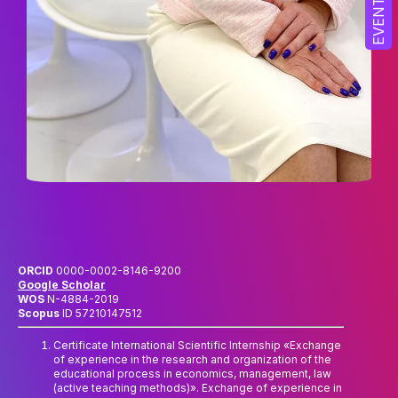
EVENT
ДОСЯГНЕННЯ ТА МИСТЕЦЬКА
ДІЯЛЬНІСТЬ
АБІТУРІЄНТУ
РЕЄСТРАЦІЯ АБІТУРІЄНТА
КУРСИ
МОТИВАЦІЙНИЙ ЛИСТ
ПРАВИЛА ПРИЙОМУ
ПЕРЕЛІК ДОКУМЕНТІВ
ОRCID
0000-0002-8146-9200
НОВИНИ ЗІРКОВОГО ФАКУЛЬТЕТУ
Google Scholar
WOS
N-4884-2019
ПРАВИЛА ПРИЙОМУ
Scopus
ID 57210147512
Certificate International Scientific Internship «Exchange
of experience in the research and organization of the
educational process in economics, management, law
(active teaching methods)». Exchange of experience in