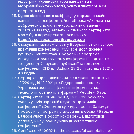
індустрій», Українська асоціація фахівців
інформаційних технологій, освітня платформа «4
People».
6 год.
Курси підвищення кваліфікації у форматі онлайн-
навчання на платформі «Prometheus» «Академічна
доброчесність: онлайн-курс для викладачів».
20.11.2021.
60 год
. Автентичність цього сертифікату
може бути перевірена за посиланням:
https://courses.prometheus.org.ua
Стажування шляхом участі у Всеукраїнській науково-
практичній конференції «Сучасні дослідження
культури і мистецтва». Професійна програма
стажування: очна участь у конференції, підготовка
тез доповіді й наукової публікації за тематикою
конференції. СНУ ім. В.Даля. 25-26 листопада 2021 р.
40 годин.
Сертифікат про підвищення кваліфікації № ПК-К 21-
12/220 від 16.12.2021 р. «Лідери освітніх змін»,
Українська асоціація фахівців інформаційних
технологій, освітня платформа «4 People».
6 год.
Сертифікат № 20096034 від 26.11.2021 року про
участь у ІІ міжнародній науково-практичній
конференції «Феномен культури постглобалізму».
Професійна програма стажування в обсязі
45 годин
шляхом участі в роботі конференції, підготовки
доповіді й наукової публікації за тематикою
конференції.
Certificate № 10062 for the successful completion of